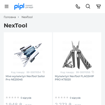
Головна
NexTool
NexTool
Код товару:
99-00011054
Код товару:
99-00011056
Міні-мультитул NexTool Sailor
Мультитул NexTool FLAGSHIP
Pro NE20045
PRO KT5020
0 відгуків
0 відгуків
1 948 ₴
2 273 ₴