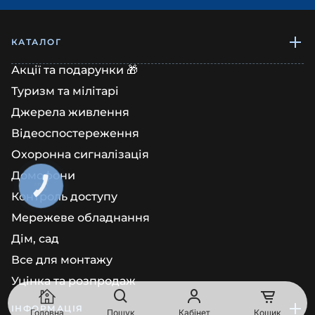
КАТАЛОГ
Акції та подарунки 🎁
Туризм та мілітарі
Джерела живлення
Відеоспостереження
Охоронна сигналізація
Домофони
КНОПКА
ЗВ'ЯЗКУ
Контроль доступу
Мережеве обладнання
Дім, сад
Все для монтажу
Уцінка та розпродаж
ІНФОРМАЦІЯ
Головна
Пошук
Кабінет
Кошик