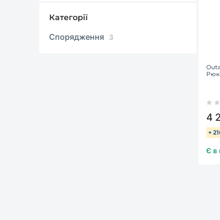
Категорії
Спорядження
3
Outa
Рюк
4 
+ 2
Є в