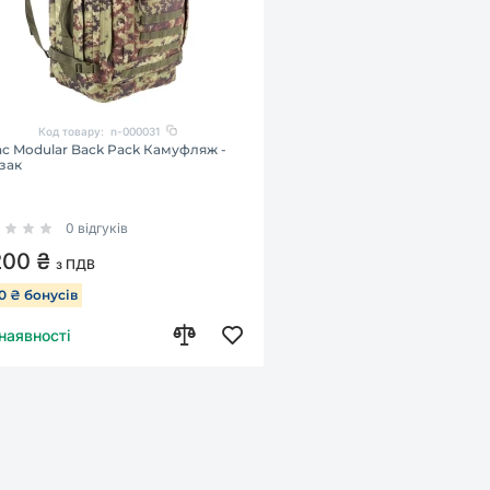
Код товару:
n-000031
c Modular Back Pack Камуфляж -
зак
0 відгуків
200 ₴
з ПДВ
10 ₴ бонусів
 наявності