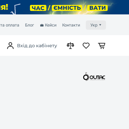
та оплата
Блог
💼 Кейси
Контакти
Укр
Вхід до кабінету