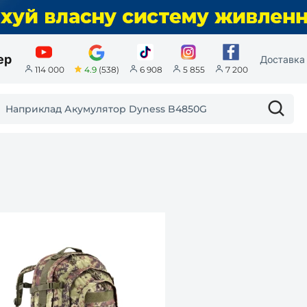
ер
Доставка 
4.9
(538)
114 000
6 908
5 855
7 200