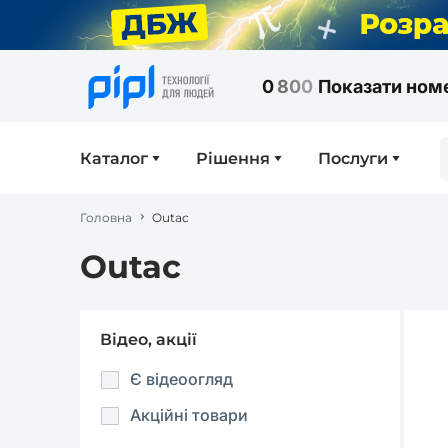
0
8
0
0
Показати ном
Каталог
Рішення
Послуги
Головна
Outac
Outac
Відео, акції
Є відеоогляд
Акційні товари