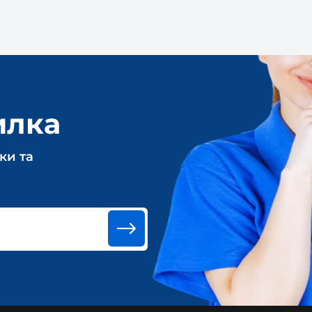
илка
ки та