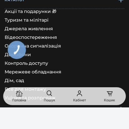
Акції та подарунки 🎁
Туризм та мілітарі
Джерела живлення
Відеоспостереження
Охоронна сигналізація
КНОПКА
ЗВ'ЯЗКУ
Домофони
Контроль доступу
Мережеве обладнання
Дім, сад
Все для монтажу
Уцінка та розпродаж
Головна
Пошук
Кабінет
Кошик
ІНФОРМАЦІЯ
Про нас