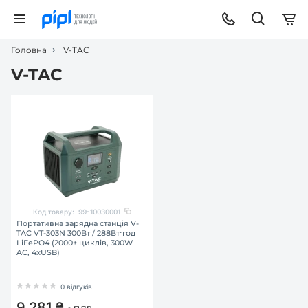
Головна
V-TAC
V-TAC
Код товару:
99-10030001
Портативна зарядна станція V-
TAC VT-303N 300Вт / 288Вт⋅год
LiFePO4 (2000+ циклів, 300W
AC, 4xUSB)
0 відгуків
9 281 ₴