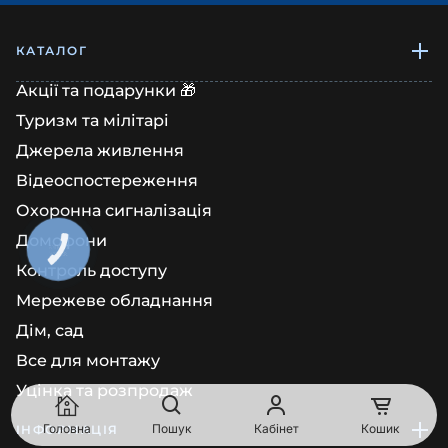
КАТАЛОГ
Акції та подарунки 🎁
Туризм та мілітарі
Джерела живлення
Відеоспостереження
Охоронна сигналізація
Домофони
КНОПКА
ЗВ'ЯЗКУ
Контроль доступу
Мережеве обладнання
Дім, сад
Все для монтажу
Уцінка та розпродаж
Головна
Пошук
Кабінет
Кошик
ІНФОРМАЦІЯ