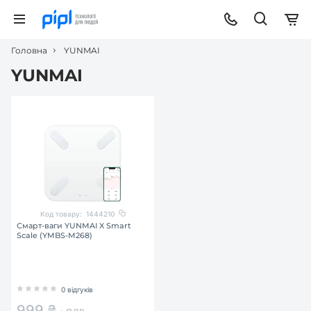
Головна
YUNMAI
YUNMAI
Код товару:
1444210
Смарт-ваги YUNMAI X Smart
Scale (YMBS-M268)
0 відгуків
999 ₴