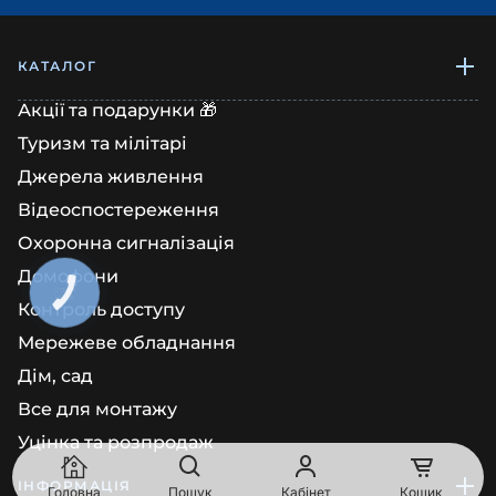
КАТАЛОГ
Акції та подарунки 🎁
Туризм та мілітарі
Джерела живлення
Відеоспостереження
Охоронна сигналізація
Домофони
КНОПКА
ЗВ'ЯЗКУ
Контроль доступу
Мережеве обладнання
Дім, сад
Все для монтажу
Уцінка та розпродаж
ІНФОРМАЦІЯ
Головна
Пошук
Кабінет
Кошик