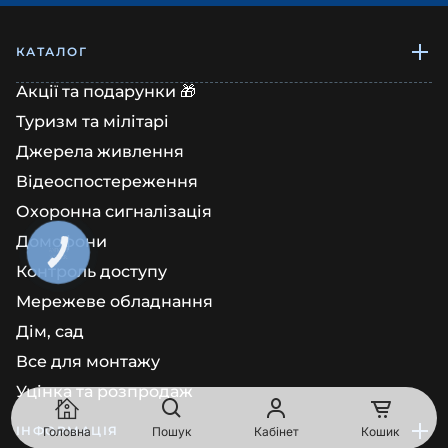
КАТАЛОГ
Акції та подарунки 🎁
Туризм та мілітарі
Джерела живлення
Відеоспостереження
Охоронна сигналізація
Домофони
КНОПКА
ЗВ'ЯЗКУ
Контроль доступу
Мережеве обладнання
Дім, сад
Все для монтажу
Уцінка та розпродаж
ІНФОРМАЦІЯ
Головна
Пошук
Кабінет
Кошик