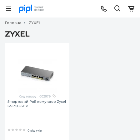
Головна
ZYXEL
ZYXEL
Код товару:
002979
5-портовий РоЕ комутатор Zyxel
GS1350-6HP
0 відгуків