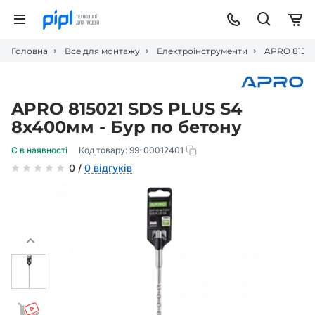
Головна
Все для монтажу
Електроінструменти
APRO 81502
APRO 815021 SDS PLUS S4
8x400мм - Бур по бетону
Є в наявності
Код товару:
99-00012401
0 /
0 відгуків