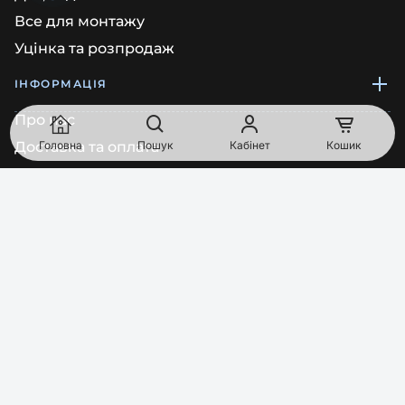
Все для монтажу
Уцінка та розпродаж
ІНФОРМАЦІЯ
Про нас
Головна
Пошук
Кабінет
Кошик
Доставка та оплата
Угода користувача
Запит на видалення даних
Політика конфіденційності
Повернення товару
АДРЕСИ МАГАЗИНІВ
Київ
просп. Голосіївський, будинок 92/1, приміщення 68 (Пн-
Пт: 10:00-17:00)
South Point, Vyskochilova 1566, 140 00, Прага, Чеська