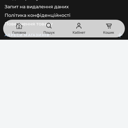
Запит на видалення даних
Політика конфіденційності
Повернення товару
Головна
Пошук
Кабінет
Кошик
АДРЕСИ МАГАЗИНІВ
Київ
просп. Голосіївський, будинок 92/1, приміщення 68 (Пн-
Пт: 10:00-17:00)
South Point, Vyskochilova 1566, 140 00, Прага, Чеська
Республіка
Bajkalská 16025/29A, 821 01 Братислава, Словаччина
ТЕЛЕФОН
EMAIL
0
8
0
0
Показати номер
order@pipl.ua
МИ В СОЦМЕРЕЖАХ