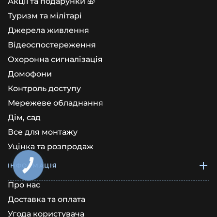
Акції та подарунки 🎁
Туризм та мілітарі
Джерела живлення
Відеоспостереження
Охоронна сигналізація
Домофони
Контроль доступу
Мережеве обладнання
Дім, сад
Все для монтажу
Уцінка та розпродаж
ІНФОРМАЦІЯ
КНОПКА
ЗВ'ЯЗКУ
Про нас
Доставка та оплата
Угода користувача