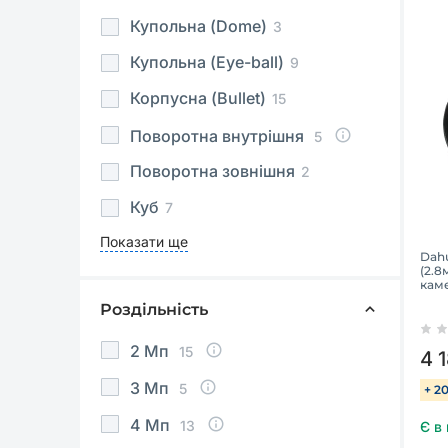
Купольна (Dome)
3
Купольна (Eye-ball)
9
Корпусна (Bullet)
15
Поворотна внутрішня
5
Поворотна зовнішня
2
Куб
7
Показати ще
Dah
(2.8
кам
Роздільність
2 Мп
15
4 
3 Мп
5
+ 2
4 Мп
13
Є в