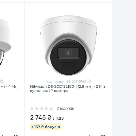
Код товару:
99-00019940
мм) - 4 Мп
Hikvision DS-2CD1321G0-I (2.8 мм) - 2 Мп
купольна IP камера
0 відгуків
2 745 ₴
з ПДВ
+ 137 ₴ бонусів