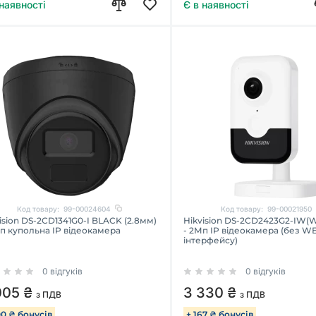
 наявності
Є в наявності
Код товару:
99-00024604
Код товару:
99-00021950
ision DS-2CD1341G0-I BLACK (2.8мм)
Hikvision DS-2CD2423G2-IW(W
п купольна IP відеокамера
- 2Мп IP відеокамера (без W
інтерфейсу)
0 відгуків
0 відгуків
005 ₴
3 330 ₴
з ПДВ
з ПДВ
00 ₴ бонусів
+ 167 ₴ бонусів