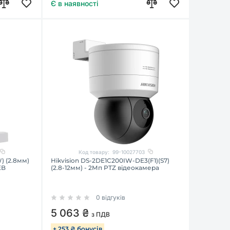
Є в наявності
Код товару:
99-10027703
) (2.8мм)
Hikvision DS-2DE1C200IW-DE3(F1)(S7)
EB
(2.8-12мм) - 2Мп PTZ відеокамера
0 відгуків
5 063 ₴
з ПДВ
+ 253 ₴ бонусів