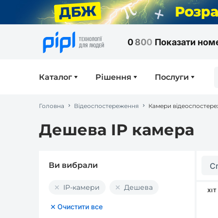
0
8
0
0
Показати ном
Каталог
Рішення
Послуги
Головна
Відеоспостереження
Камери відеоспостер
Дешева IP камера
Ви вибрали
С
IP-камери
Дешева
ХІТ
Очистити все