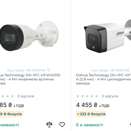
Код товару:
99-00020134
Код товару:
99-00021796
ua Technology DH-IPC-HFW1431S1
Dahua Technology DH-IPC-HF
мм) - 4 Мп мережева вулична
A (2.8 мм) - 4 Мп циліндрична
ера
камера
0 відгуків
0 відгуків
185 ₴
4 455 ₴
з ПДВ
з ПДВ
09 ₴ бонусів
+ 223 ₴ бонусів
 наявності
Є в наявності