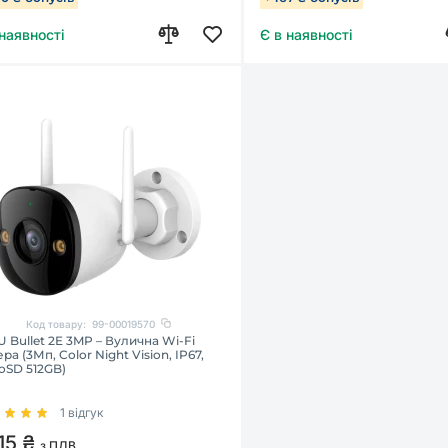
 наявності
Є в наявності
Код товару:
99-00019570
 Bullet 2E 3MP – Вулична Wi-Fi
ра (3Мп, Color Night Vision, IP67,
oSD 512GB)
1 відгук
115 ₴
з ПДВ