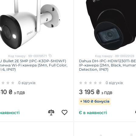
Код товару:
99-00019571
Код товару:
99-00020128
U Bullet 2E 5MP (IPC-K3DP-5H0WF)
Dahua DH-IPC-HDW1230T1-BE 
лична Wi-Fi камера (5Мп, Full Color,
IP-камера (2Мп, Black, Huma
i 6, IP67)
Detection, IP67)
0 відгуків
0 відгуків
610 ₴
3 195 ₴
з ПДВ
з ПДВ
+ 160 ₴ бонусів
 наявності
Є в наявності