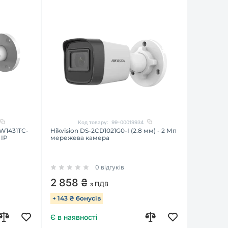
Код товару:
99-00019934
W1431TC-
Hikvision DS-2CD1021G0-I (2.8 мм) - 2 Мп
 IP
мережева камера
0 відгуків
2 858 ₴
з ПДВ
+ 143 ₴ бонусів
Є в наявності