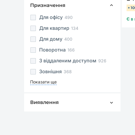
Призначення
+ 1
Для офісу
490
Є в
Для квартир
134
Для дому
400
Поворотна
166
З віддаленим доступом
926
Зовнішня
368
Показати ще
Виявлення
Виявлення руху
3
Виявлення людей
3
Виявлення транспортних