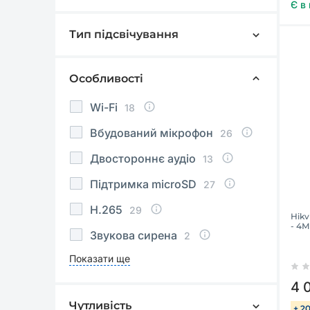
10 м
Є в
5
15 м
1
Тип підсвічування
ІЧ
42
20 м
4
Видиме світло
10
Особливості
30 м
30
Подвійне підсвічування
9
40 м
Wi-Fi
1
18
Вбудований мікрофон
26
Двостороннє аудіо
13
Підтримка microSD
27
H.265
29
Hikv
- 4М
Звукова сирена
2
Показати ще
4 
Чутливість
+ 2