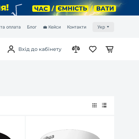
та оплата
Блог
💼 Кейси
Контакти
Укр
Вхід до кабінету