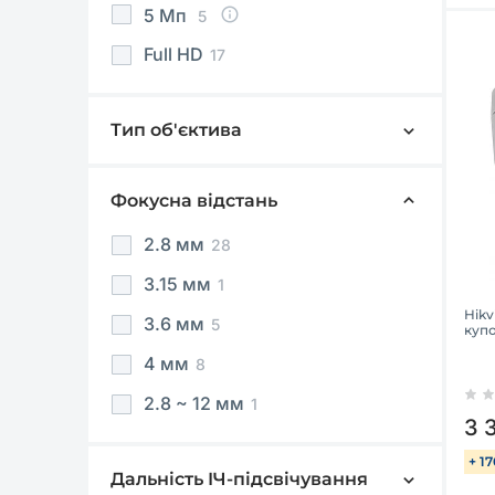
5 Мп
5
Full HD
17
Тип об'єктива
Фіксований
42
Варіофокальний
1
Фокусна відстань
2.8 мм
28
3.15 мм
1
Hikv
3.6 мм
5
куп
4 мм
8
2.8 ~ 12 мм
1
3 
+ 1
Дальність ІЧ-підсвічування