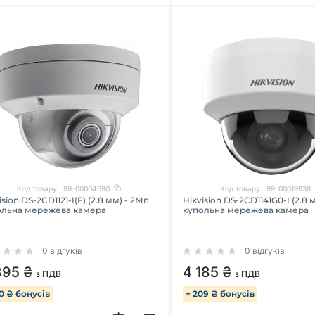
Код товару:
99-00004690
Код товару:
99-00019938
ision DS-2CD1121-I(F) (2.8 мм) - 2Мп
Hikvision DS-2CD1141G0-I (2.8 
ольна мережева камера
купольна мережева камера
0 відгуків
0 відгуків
395 ₴
4 185 ₴
з ПДВ
з ПДВ
70 ₴ бонусів
+ 209 ₴ бонусів