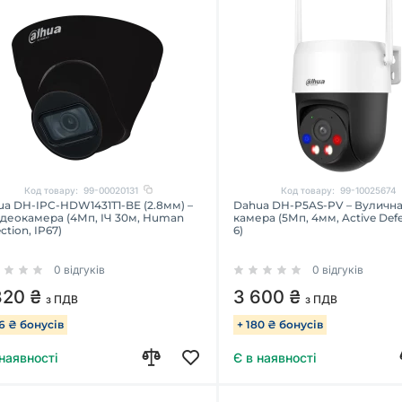
Код товару:
99-00020131
Код товару:
99-10025674
a DH-IPC-HDW1431T1-BE (2.8мм) –
Dahua DH-P5AS-PV – Вулична 
ідеокамера (4Мп, ІЧ 30м, Human
камера (5Мп, 4мм, Active Defe
ction, IP67)
6)
0 відгуків
0 відгуків
320 ₴
3 600 ₴
з ПДВ
з ПДВ
16 ₴ бонусів
+ 180 ₴ бонусів
 наявності
Є в наявності