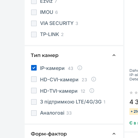
Ezviz
7
IMOU
6
VIA SECURITY
3
TP-LINK
2
Тип камер
IP-камери
43
Dahu
IP-в
HD-CVI-камери
Dete
23
HD-TVI-камери
12
4 
З підтримкою LTE/4G/3G
1
+ 2
Аналогові
33
Є в
Форм-фактор