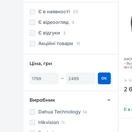
Є в наявності
20
Є відеоогляд
4
Є відгуки
3
Акційні товари
15
IMO
Ціна, грн
– Ву
Wi-F
ОК
2 
Виробник
Є в
Dahua Technology
14
Hikvision
11