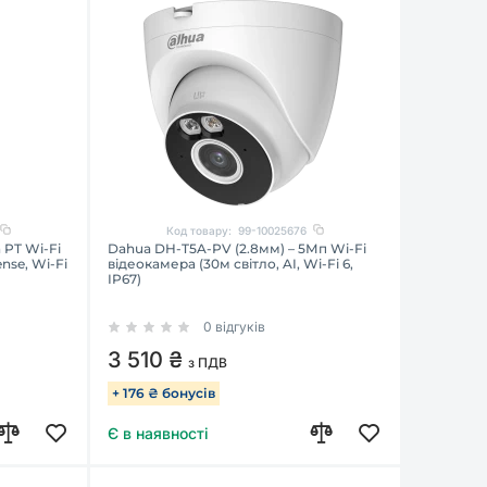
Код товару:
99-10025676
PT Wi-Fi
Dahua DH-T5A-PV (2.8мм) – 5Мп Wi-Fi
nse, Wi-Fi
відеокамера (30м світло, AI, Wi-Fi 6,
IP67)
0 відгуків
3 510 ₴
з ПДВ
+ 176 ₴ бонусів
Є в наявності