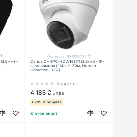
Код товару:
99-00020130
(2.8мм) –
Dahua DH-IPC-HDW1431T1 (2.8мм) – IP-
n
відеокамера (4Мп, ІЧ 30м, Human
Detection, IP67)
0 відгуків
4 185 ₴
з ПДВ
+ 209 ₴ бонусів
Є в наявності