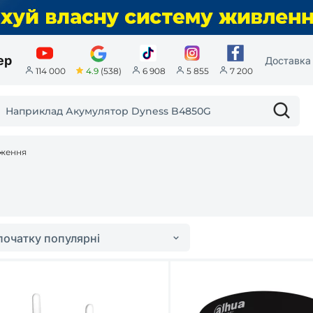
ер
Доставка 
4.9
(538)
114 000
6 908
5 855
7 200
еження
початку популярні