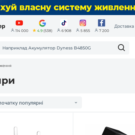
ер
Доставка 
4.9
(538)
114 000
6 908
5 855
7 200
еження
ири
початку популярні