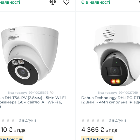
 наявності
Є в наявності
Код товару:
99-10025676
Код товару:
99-10027019
a DH-T5A-PV (2.8мм) – 5Мп Wi-Fi
Dahua Technology DH-IPC-PT
окамера (30м світло, AI, Wi-Fi 6,
(2.8мм) - 4Мп купольна IP ві
)
0 відгуків
0 відгуків
510 ₴
4 365 ₴
з ПДВ
з ПДВ
76 ₴ бонусів
+ 218 ₴ бонусів