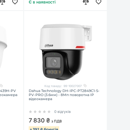
Є в наявності
Код товару:
99-10027007
1439H-PV
Dahua Technology DH-IPC-PT2849C1-S-
деокамера
PV-PRO (3.6мм) - 8Мп поворотна IP
відеокамера
0 відгуків
7 830 ₴
з ПДВ
+ 392 ₴ бонусів