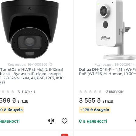
Код товару:
99-10037200
Код товару:
99-00020244
 TurretCam HLVF (5 Mp) (2.8-12мм)
Dahua DH-C4K-P – 4 Мп Wi-Fi
black – Вулична IP-відеокамера
PoE (Wi-Fi 6, AI Human, IR 30м
, 2.8-12мм, 60м, AI, PoE, IP67, IK10,
на)
0 відгуків
0 відгуків
 599 ₴
3 555 ₴
з ПДВ
з ПДВ
30 ₴ бонусів
+ 178 ₴ бонусів
 наявності
Є в наявності