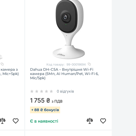
Код товару:
99-00019694
 камера з
Dahua DH-C5A – Внутрішня Wi-Fi
, Mic+Spk)
камера (5Мп, AI Human/Pet, Wi-Fi 6,
Mic/Spk)
0 відгуків
1 755 ₴
з ПДВ
+ 88 ₴ бонусів
Є в наявності