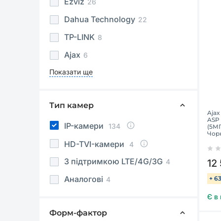
Ezviz
26
Dahua Technology
22
TP-LINK
8
Ajax
6
Показати ще
Тип камер
Ajax
ASP 
IP-камери
134
(5МП
Чор
HD-TVI-камери
4
З підтримкою LTE/4G/3G
4
12
Аналогові
+ 6
4
Є в
Форм-фактор