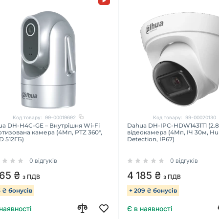
Код товару:
99-00019692
Код товару:
99-00020130
ua DH-H4C-GE – Внутрішня Wi-Fi
Dahua DH-IPC-HDW1431T1 (2.8м
тизована камера (4Мп, PTZ 360°,
відеокамера (4Мп, ІЧ 30м, H
SD 512ГБ)
Detection, IP67)
0 відгуків
0 відгуків
665 ₴
4 185 ₴
з ПДВ
з ПДВ
3 ₴ бонусів
+ 209 ₴ бонусів
 наявності
Є в наявності