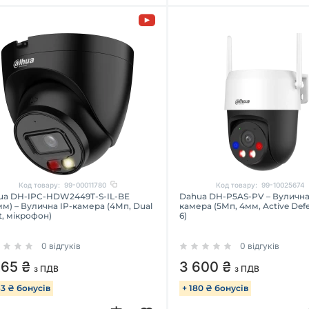
Код товару:
99-00011780
Код товару:
99-10025674
ua DH-IPC-HDW2449T-S-IL-BE
Dahua DH-P5AS-PV – Вулична 
мм) – Вулична IP-камера (4Мп, Dual
камера (5Мп, 4мм, Active Defe
t, мікрофон)
6)
0 відгуків
0 відгуків
265 ₴
3 600 ₴
з ПДВ
з ПДВ
63 ₴ бонусів
+ 180 ₴ бонусів