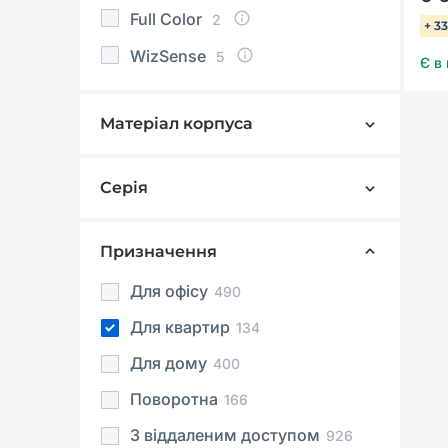
Детектор облич
20
Full Color
2
+ 3
Цільові типи (людина / авто)
25
WizSense
5
Є в
Матеріал корпуса
Метал
5
Пластик
94
Серія
Lite
4
Метал / пластик
16
Pro
1
Призначення
Для офісу
490
Для квартир
134
Для дому
400
Поворотна
166
З віддаленим доступом
926