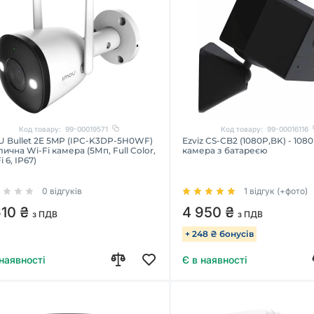
Код товару:
99-00019571
Код товару:
99-00016116
U Bullet 2E 5MP (IPC-K3DP-5H0WF)
Ezviz CS-CB2 (1080P,BK) - 1080
лична Wi-Fi камера (5Мп, Full Color,
камера з батареєю
i 6, IP67)
0 відгуків
1 відгук (+фото)
610 ₴
4 950 ₴
з ПДВ
з ПДВ
+ 248 ₴ бонусів
 наявності
Є в наявності