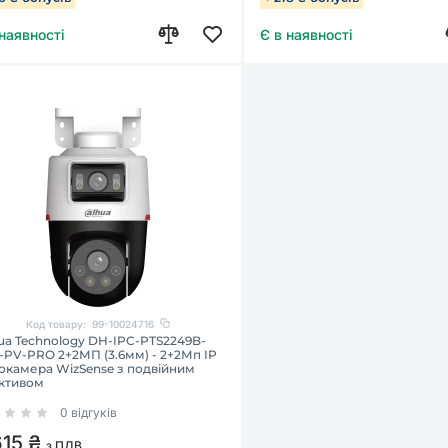
 наявності
Є в наявності
Код товару:
99-10024716
ua Technology DH-IPC-PTS2249B-
-PV-PRO 2+2МП (3.6мм) - 2+2Мп IP
окамера WizSense з подвійним
єктивом
0 відгуків
615 ₴
з ПДВ