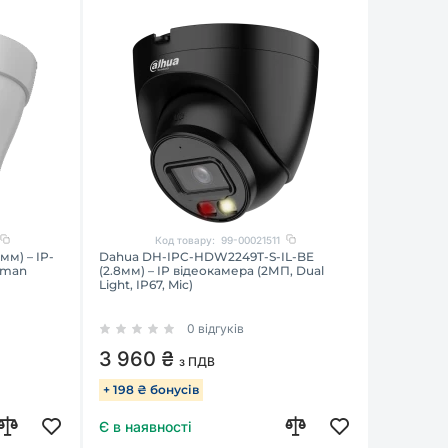
Код товару:
99-00021511
м) – IP-
Dahua DH-IPC-HDW2249T-S-IL-BE
uman
(2.8мм) – IP відеокамера (2МП, Dual
Light, IP67, Mic)
0 відгуків
3 960 ₴
з ПДВ
+ 198 ₴ бонусів
Є в наявності