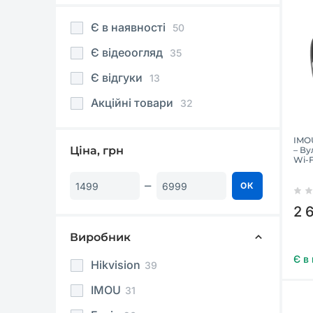
Є в наявності
50
Є відеоогляд
35
Є відгуки
13
Акційні товари
32
IMO
Ціна, грн
– Ву
Wi-F
ОК
2 
Виробник
Є в
Hikvision
39
IMOU
31