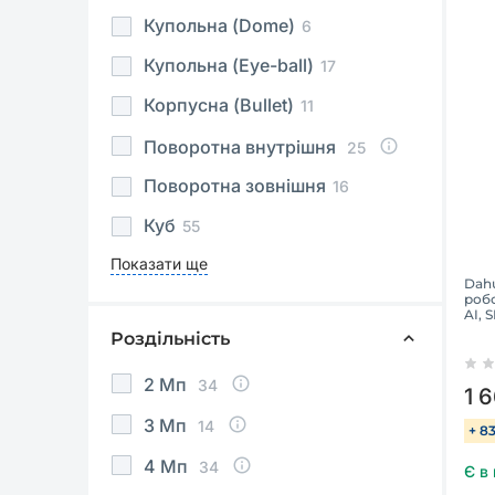
Купольна (Dome)
6
Купольна (Eye-ball)
17
Корпусна (Bullet)
11
Поворотна внутрішня
25
Поворотна зовнішня
16
Куб
55
Показати ще
Dah
робо
AI, 
Роздільність
2 Мп
34
1 
3 Мп
14
+ 8
4 Мп
34
Є в