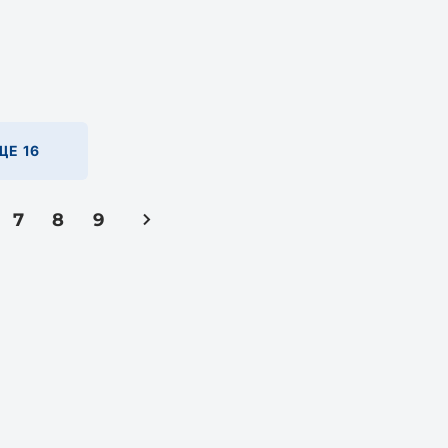
Е 16
7
8
9