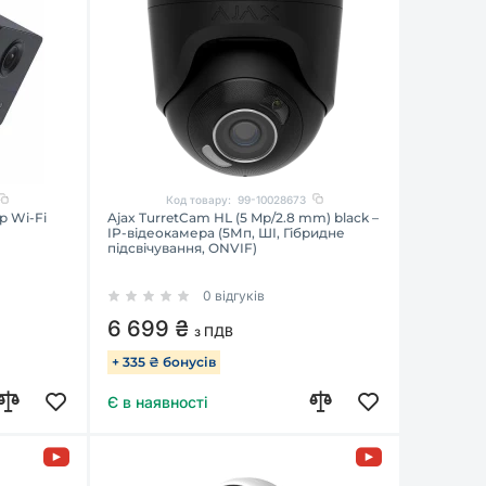
Код товару:
99-10028673
p Wi-Fi
Ajax TurretCam HL (5 Mp/2.8 mm) black –
IP-відеокамера (5Мп, ШІ, Гібридне
підсвічування, ONVIF)
0 відгуків
6 699 ₴
з ПДВ
+ 335 ₴ бонусів
Є в наявності