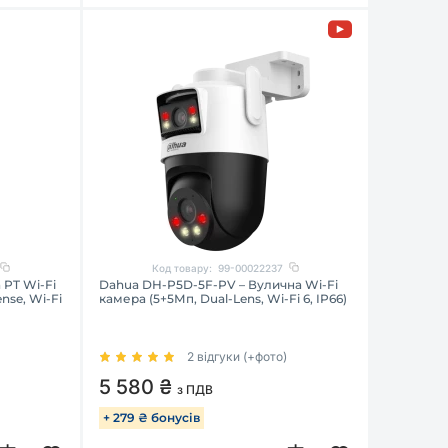
Код товару:
99-00022237
PT Wi-Fi
Dahua DH-P5D-5F-PV – Вулична Wi-Fi
nse, Wi-Fi
камера (5+5Мп, Dual-Lens, Wi-Fi 6, IP66)
2 відгуки (+фото)
5 580 ₴
з ПДВ
+ 279 ₴ бонусів