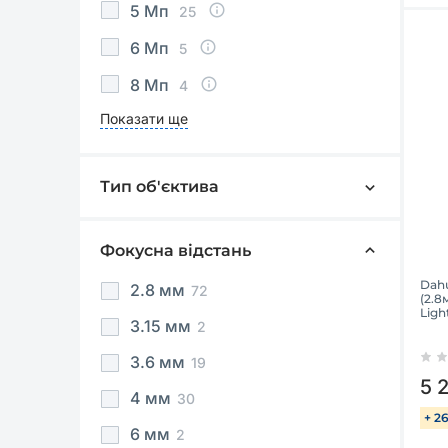
5 Мп
25
6 Мп
5
8 Мп
4
Показати ще
Тип об'єктива
Фіксований
130
Варіофокальний
4
Фокусна відстань
Dah
2.8 мм
72
(2.8
Ligh
3.15 мм
2
3.6 мм
19
5 
4 мм
30
+ 2
6 мм
2