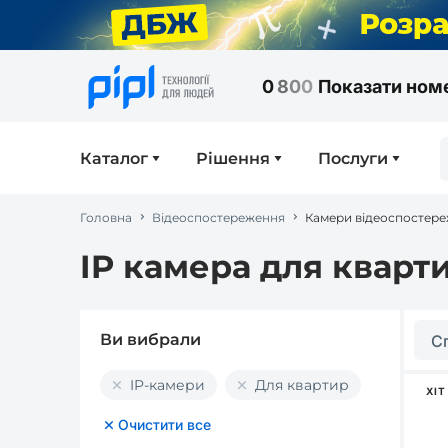
0
8
0
0
Показати ном
Каталог
Рішення
Послуги
Головна
Відеоспостереження
Камери відеоспостер
IP камера для кварт
Ви вибрали
С
IP-камери
Для квартир
ХІТ
Очистити все