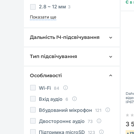
Є в
2.8 ~ 12 мм
3
Показати ще
Дальність ІЧ-підсвічування
5 м
3
8 м
2
Тип підсвічування
ІЧ
125
10 м
30
Видиме світло
26
Особливості
15 м
8
Подвійне підсвічування
20
20 м
4
Wi-Fi
84
Dahu
30 м
79
віде
Вхід аудіо
6
IP67
Показати ще
Вбудований мікрофон
121
Двостороннє аудіо
73
3 
Підтримка microSD
123
+ 1