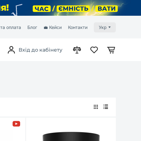
та оплата
Блог
💼 Кейси
Контакти
Укр
Вхід до кабінету