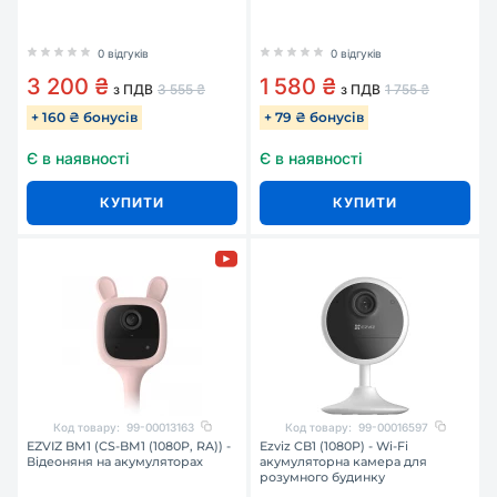
0 відгуків
0 відгуків
3 200 ₴
1 580 ₴
з ПДВ
3 555 ₴
з ПДВ
1 755 ₴
+ 160 ₴ бонусів
+ 79 ₴ бонусів
Є в наявності
Є в наявності
КУПИТИ
КУПИТИ
Код товару:
99-00013163
Код товару:
99-00016597
EZVIZ BM1 (CS-BM1 (1080P, RA)) -
Ezviz CB1 (1080P) - Wi-Fi
Відеоняня на акумуляторах
акумуляторна камера для
розумного будинку