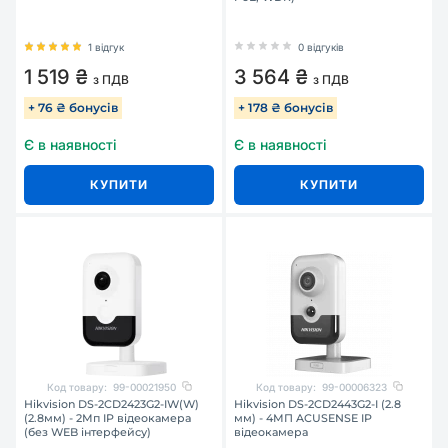
1 відгук
0 відгуків
1 519 ₴
3 564 ₴
з ПДВ
з ПДВ
+ 76 ₴ бонусів
+ 178 ₴ бонусів
Є в наявності
Є в наявності
КУПИТИ
КУПИТИ
Код товару:
99-00021950
Код товару:
99-00006323
Hikvision DS-2CD2423G2-IW(W)
Hikvision DS-2CD2443G2-I (2.8
(2.8мм) - 2Мп IP відеокамера
мм) - 4МП ACUSENSE IP
(без WEB інтерфейсу)
відеокамера