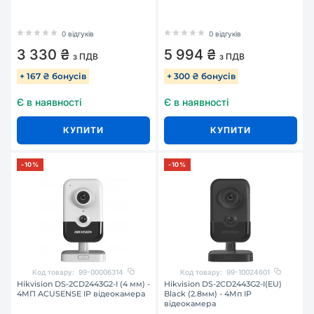
0 відгуків
0 відгуків
3 330 ₴
5 994 ₴
з ПДВ
з ПДВ
+ 167 ₴ бонусів
+ 300 ₴ бонусів
Є в наявності
Є в наявності
КУПИТИ
КУПИТИ
-10%
-10%
Код товару:
99-00006314
Код товару:
99-10024601
Hikvision DS-2CD2443G2-I (4 мм) -
Hikvision DS-2CD2443G2-I(EU)
4МП ACUSENSE IP відеокамера
Black (2.8мм) - 4Мп IP
відеокамера