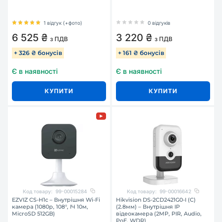
1 відгук (+фото)
0 відгуків
6 525 ₴
3 220 ₴
з ПДВ
з ПДВ
+ 326 ₴ бонусів
+ 161 ₴ бонусів
Є в наявності
Є в наявності
КУПИТИ
КУПИТИ
Код товару:
99-00015284
Код товару:
99-00016642
EZVIZ CS-H1c – Внутрішня Wi-Fi
Hikvision DS-2CD2421G0-I (C)
камера (1080p, 108°, ІЧ 10м,
(2.8мм) – Внутрішня IP
MicroSD 512GB)
відеокамера (2MP, PIR, Audio,
PoE, WDR)