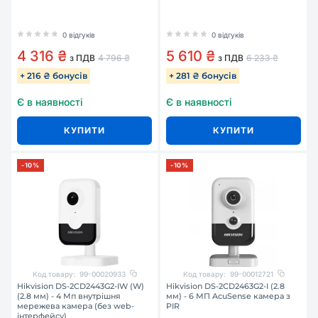
0 відгуків
0 відгуків
4 316 ₴
5 610 ₴
з ПДВ
4 796 ₴
з ПДВ
6 233 ₴
+ 216 ₴ бонусів
+ 281 ₴ бонусів
Є в наявності
Є в наявності
КУПИТИ
КУПИТИ
-10%
-10%
Код товару:
99-00020933
Код товару:
99-00012721
Hikvision DS-2CD2443G2-IW (W)
Hikvision DS-2CD2463G2-I (2.8
(2.8 мм) - 4 Мп внутрішня
мм) - 6 МП AcuSense камера з
мережева камера (без web-
PIR
інтерфейсу)