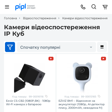
Головна
Відеоспостереження
Камери відеоспостереження
Камери відеоспостереження
IP Куб
Спочатку популярні
Код товару:
99-00016116
Код товару:
99-00013165
Ezviz CS-CB2 (1080P,BK) - 1080p
EZVIZ BM1 – Відеоняня на
Wi-Fi камера з батареєю
акумуляторі (1080p, AI-детектор
плачу, 2000mAh, невидима ІЧ)