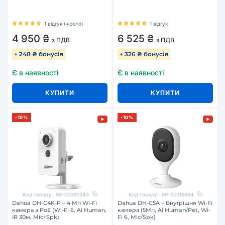
1 відгук (+фото)
1 відгук
4 950 ₴
6 525 ₴
з ПДВ
з ПДВ
+ 248 ₴ бонусів
+ 326 ₴ бонусів
Є в наявності
Є в наявності
КУПИТИ
КУПИТИ
-10%
-10%
Код товару:
99-00020244
Код товару:
99-00019694
Dahua DH-C4K-P – 4 Мп Wi-Fi
Dahua DH-C5A – Внутрішня Wi-Fi
камера з PoE (Wi-Fi 6, AI Human,
камера (5Мп, AI Human/Pet, Wi-
IR 30м, Mic+Spk)
Fi 6, Mic/Spk)