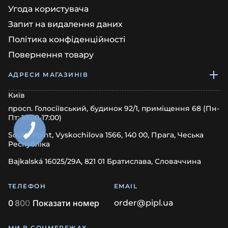
Угода користувача
Запит на видалення даних
Політика конфіденційності
Повернення товару
АДРЕСИ МАГАЗИНІВ
Київ
просп. Голосіївський, будинок 92/1, приміщення 68 (Пн-
Пт: 10:00-17:00)
South Point, Vyskochilova 1566, 140 00, Прага, Чеська
Республіка
Bajkalská 16025/29A, 821 01 Братислава, Словаччина
ТЕЛЕФОН
EMAIL
0
8
0
0
Показати номер
order@pipl.ua
МИ В СОЦМЕРЕЖАХ