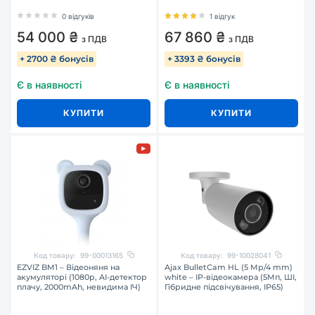
0 відгуків
1 відгук
54 000 ₴
67 860 ₴
з ПДВ
з ПДВ
+ 2700 ₴ бонусів
+ 3393 ₴ бонусів
Є в наявності
Є в наявності
КУПИТИ
КУПИТИ
Код товару:
99-00013165
Код товару:
99-10028041
EZVIZ BM1 – Відеоняня на
Ajax BulletCam HL (5 Mp/4 mm)
акумуляторі (1080p, AI-детектор
white – IP-відеокамера (5Мп, ШІ,
плачу, 2000mAh, невидима ІЧ)
Гібридне підсвічування, IP65)