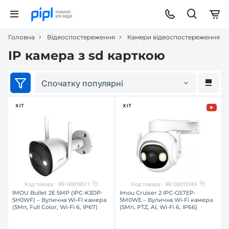
Головна
Відеоспостереження
Камери відеоспостереження
IP камера з sd карткою
Спочатку популярні
ХІТ
ХІТ
Код товару:
99-00019571
Код товару:
99-00013149
IMOU Bullet 2E 5MP (IPC-K3DP-
Imou Cruiser 2 IPC-GS7EP-
5H0WF) – Вулична Wi-Fi камера
5M0WE – Вулична Wi-Fi камера
(5Мп, Full Color, Wi-Fi 6, IP67)
(5Мп, PTZ, AI, Wi-Fi 6, IP66)