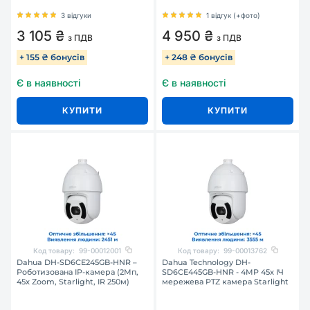
3 відгуки
1 відгук (+фото)
3 105 ₴
4 950 ₴
з ПДВ
з ПДВ
+ 155 ₴ бонусів
+ 248 ₴ бонусів
Є в наявності
Є в наявності
КУПИТИ
КУПИТИ
Код товару:
99-00012001
Код товару:
99-00013762
Dahua DH-SD6CE245GB-HNR –
Dahua Technology DH-
Роботизована IP-камера (2Мп,
SD6CE445GB-HNR - 4MP 45x ІЧ
45x Zoom, Starlight, IR 250м)
мережева PTZ камера Starlight