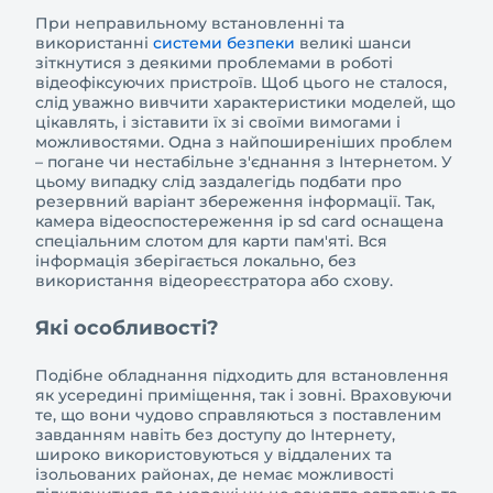
При неправильному встановленні та
використанні
системи безпеки
великі шанси
зіткнутися з деякими проблемами в роботі
відеофіксуючих пристроїв. Щоб цього не сталося,
слід уважно вивчити характеристики моделей, що
цікавлять, і зіставити їх зі своїми вимогами і
можливостями. Одна з найпоширеніших проблем
– погане чи нестабільне з'єднання з Інтернетом. У
цьому випадку слід заздалегідь подбати про
резервний варіант збереження інформації. Так,
камера відеоспостереження ip sd card оснащена
спеціальним слотом для карти пам'яті. Вся
інформація зберігається локально, без
використання відеореєстратора або схову.
Які особливості?
Подібне обладнання підходить для встановлення
як усередині приміщення, так і зовні. Враховуючи
те, що вони чудово справляються з поставленим
завданням навіть без доступу до Інтернету,
широко використовуються у віддалених та
ізольованих районах, де немає можливості