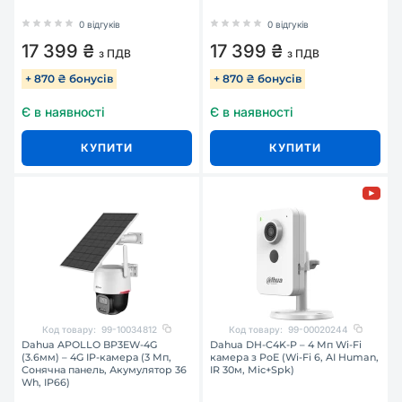
0 відгуків
0 відгуків
17 399 ₴
17 399 ₴
з ПДВ
з ПДВ
+ 870 ₴ бонусів
+ 870 ₴ бонусів
Є в наявності
Є в наявності
КУПИТИ
КУПИТИ
Код товару:
99-10034812
Код товару:
99-00020244
Dahua APOLLO BP3EW-4G
Dahua DH-C4K-P – 4 Мп Wi-Fi
(3.6мм) – 4G IP-камера (3 Мп,
камера з PoE (Wi-Fi 6, AI Human,
Сонячна панель, Акумулятор 36
IR 30м, Mic+Spk)
Wh, IP66)