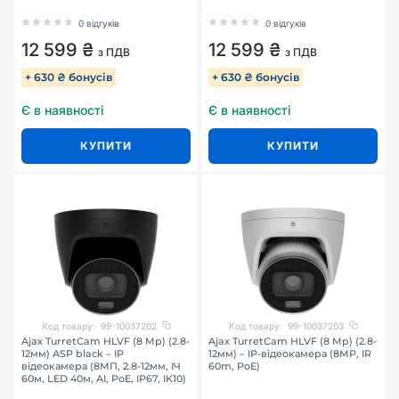
0 відгуків
0 відгуків
12 599 ₴
12 599 ₴
з ПДВ
з ПДВ
+ 630 ₴ бонусів
+ 630 ₴ бонусів
Є в наявності
Є в наявності
КУПИТИ
КУПИТИ
Код товару:
99-10037202
Код товару:
99-10037203
Ajax TurretCam HLVF (8 Mp) (2.8-
Ajax TurretCam HLVF (8 Mp) (2.8-
12мм) ASP black – IP
12мм) – IP-відеокамера (8MP, IR
відеокамера (8МП, 2.8-12мм, ІЧ
60m, PoE)
60м, LED 40м, AI, PoE, IP67, IK10)