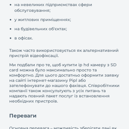
на невеликих підприємствах сфери
обслуговування;
у житлових приміщеннях;
на будівельних об'єктах;
в офісах.
Також часто використовується як альтернативний
пристрій відеофіксації.
Ми подбали про те, щоб купити ip hd камеру з SD
card можна було максимально просто та
комфортно. Для цього достатньо оформити заявку
на сайті інтернет-магазину Pipl або
зателефонувати до нашого фахівця. Співробітники
компанії також консультують з усіх питань та
надають повний пакет послуг із встановлення
необхідних пристроїв.
Переваги
Основна перевага – можливість зберігати дані як