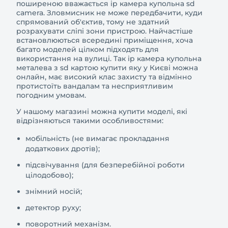
поширеною вважається ip камера купольна sd
camera. Зловмисник не може передбачити, куди
спрямований об'єктив, тому не здатний
розрахувати сліпі зони пристрою. Найчастіше
встановлюються всередині приміщення, хоча
багато моделей цілком підходять для
використання на вулиці. Так ip камера купольна
металева з sd картою купити яку у Києві можна
онлайн, має високий клас захисту та відмінно
протистоїть вандалам та несприятливим
погодним умовам.
У нашому магазині можна купити моделі, які
відрізняються такими особливостями:
мобільність (не вимагає прокладання
додаткових дротів);
підсвічування (для безперебійної роботи
цілодобово);
знімний носій;
детектор руху;
поворотний механізм.