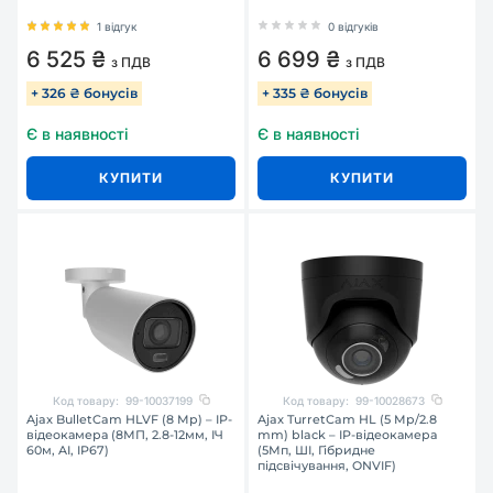
1 відгук
0 відгуків
6 525 ₴
6 699 ₴
з ПДВ
з ПДВ
+ 326 ₴ бонусів
+ 335 ₴ бонусів
Є в наявності
Є в наявності
КУПИТИ
КУПИТИ
Код товару:
99-10037199
Код товару:
99-10028673
Ajax BulletCam HLVF (8 Mp) – IP-
Ajax TurretCam HL (5 Mp/2.8
відеокамера (8МП, 2.8-12мм, ІЧ
mm) black – IP-відеокамера
60м, AI, IP67)
(5Мп, ШІ, Гібридне
підсвічування, ONVIF)