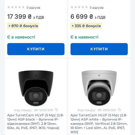
0 відгуків
0 відгуків
17 399 ₴
6 699 ₴
з ПДВ
з ПДВ
+ 870 ₴ бонусів
+ 335 ₴ бонусів
Є в наявності
Є в наявності
КУПИТИ
КУПИТИ
Код товару:
99-10037200
Код товару:
99-10037201
Ajax TurretCam HLVF (5 Mp) (2.8-
Ajax TurretCam HLVF (5 Mp) (2.8-
12мм) ASP black – Вулична IP-
12мм) ASP white – Вулична IP-
відеокамера (5МП, 2.8-12мм,
камера (5MP, Varifocal 2.8-12mm,
60м, AI, PoE, IP67, IK10, Чорна)
IR 60m + Led 40m, AI, PoE, IP67,
IK10)