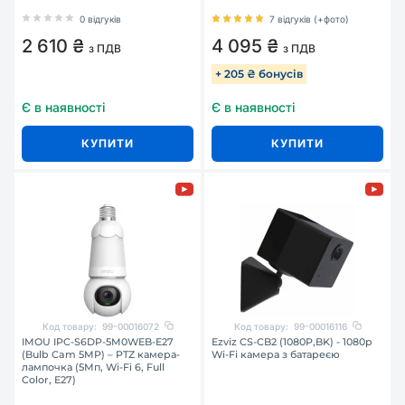
0 відгуків
7 відгуків (+фото)
2 610 ₴
4 095 ₴
з ПДВ
з ПДВ
+ 205 ₴ бонусів
Є в наявності
Є в наявності
КУПИТИ
КУПИТИ
Код товару:
99-00016072
Код товару:
99-00016116
IMOU IPC-S6DP-5M0WEB-E27
Ezviz CS-CB2 (1080P,BK) - 1080p
(Bulb Cam 5MP) – PTZ камера-
Wi-Fi камера з батареєю
лампочка (5Мп, Wi-Fi 6, Full
Color, E27)