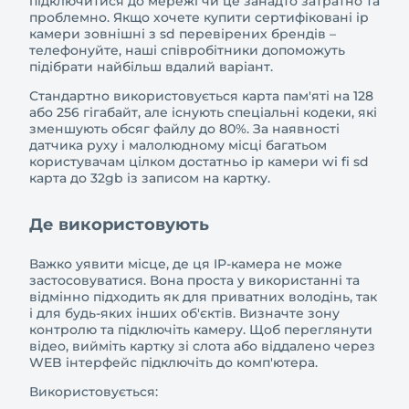
підключитися до мережі чи це занадто затратно та
проблемно. Якщо хочете купити сертифіковані ip
камери зовнішні з sd перевірених брендів –
телефонуйте, наші співробітники допоможуть
підібрати найбільш вдалий варіант.
Стандартно використовується карта пам'яті на 128
або 256 гігабайт, але існують спеціальні кодеки, які
зменшують обсяг файлу до 80%. За наявності
датчика руху і малолюдному місці багатьом
користувачам цілком достатньо ip камери wi fi sd
карта до 32gb із записом на картку.
Де використовують
Важко уявити місце, де ця IP-камера не може
застосовуватися. Вона проста у використанні та
відмінно підходить як для приватних володінь, так
і для будь-яких інших об'єктів. Визначте зону
контролю та підключіть камеру. Щоб переглянути
відео, вийміть картку зі слота або віддалено через
WEB інтерфейс підключіть до комп'ютера.
Використовується: