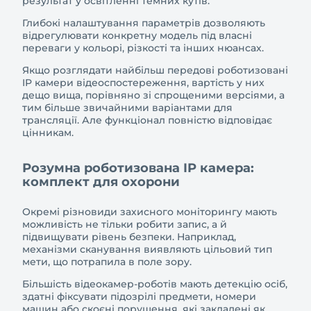
результат у освітленні темних кутів.
Глибокі налаштування параметрів дозволяють
відрегулювати конкретну модель під власні
переваги у кольорі, різкості та інших нюансах.
Якщо розглядати найбільш передові роботизовані
IP камери відеоспостереження, вартість у них
дещо вища, порівняно зі спрощеними версіями, а
тим більше звичайними варіантами для
трансляції. Але функціонал повністю відповідає
цінникам.
Розумна роботизована IP камера:
комплект для охорони
Окремі різновиди захисного моніторингу мають
можливість не тільки робити запис, а й
підвищувати рівень безпеки. Наприклад,
механізми сканування виявляють цільовий тип
мети, що потрапила в поле зору.
Більшість відеокамер-роботів мають детекцію осіб,
здатні фіксувати підозрілі предмети, номери
машин або скоєні порушення, які закладені як