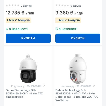
0 відгуків
0 відгуків
12 735 ₴
9 360 ₴
з ПДВ
з ПДВ
+ 637 ₴ бонусів
+ 468 ₴ бонусів
Є в наявності
Є в наявності
КУПИТИ
КУПИТИ
Код товару:
99-10026401
Код товару:
99-00019689
Dahua Technology DH-
Dahua Technology DH-
SD3D416NB-GNY - 4 Мп PTZ
SD4E225GB-HNR-A-PV1 - 2 Мп
відеокамера
мережева PTZ-камера 25X TiOC
WizSense