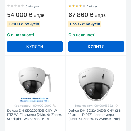
0 відгуків
1 відгук
54 000 ₴
67 860 ₴
з ПДВ
з ПДВ
+ 2700 ₴ бонусів
+ 3393 ₴ бонусів
Є в наявності
Є в наявності
КУПИТИ
КУПИТИ
Код товару:
99-00012000
Код товару:
99-00015832
Dahua DH-SD22204DB-GNY-W –
Dahua DH-SD22404DB-GNY (2.8-
PTZ Wi-Fi камера (2Мп, 4x Zoom,
12мм) – IP PTZ відеокамера
Starlight, WizSense, IK10)
(4Мп, 4x Zoom, WizSense, PoE)