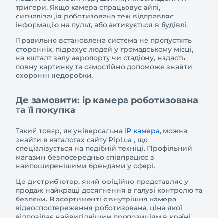
тригери. Якщо камера спрацьовує айпі,
сигналізація роботизована теж відправляє
інформацію на пульт, або активується в будівлі.
Правильно встановлена система не пропустить
сторонніх, підрахує людей у громадському місці,
на кшталт залу аеропорту чи стадіону, надасть
повну картинку та самостійно допоможе знайти
охоронні недоробки.
Де замовити: ip камера роботизована
та її покупка
Такий товар, як універсальна
IP камера
, можна
знайти в каталогах сайту Pipl.ua , що
спеціалізується на подібній техніці. Профільний
магазин безпосередньо співпрацює з
найпоширенішими брендами у сфері.
Це дистриб'ютор, який офіційно представляє у
продаж найкращі досягнення в галузі контролю та
безпеки. В асортименті є внутрішня камера
відеоспостереження роботизована, ціна якої
відповідає найвигіднішим пропозиціям в країні.