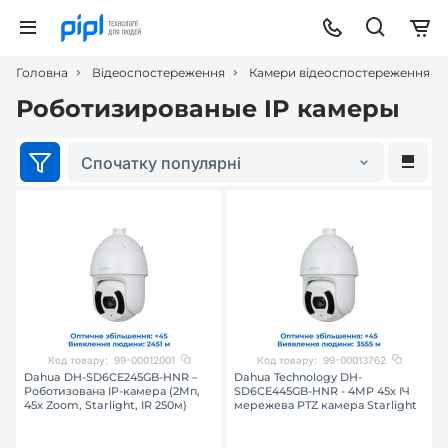
Головна
Відеоспостереження
Камери відеоспостереження
Роботизированые IP камеры
Спочатку популярні
Код товару:
99-00012001
Код товару:
99-00013762
Dahua DH-SD6CE245GB-HNR –
Dahua Technology DH-
Роботизована IP-камера (2Мп,
SD6CE445GB-HNR - 4MP 45x ІЧ
45x Zoom, Starlight, IR 250м)
мережева PTZ камера Starlight