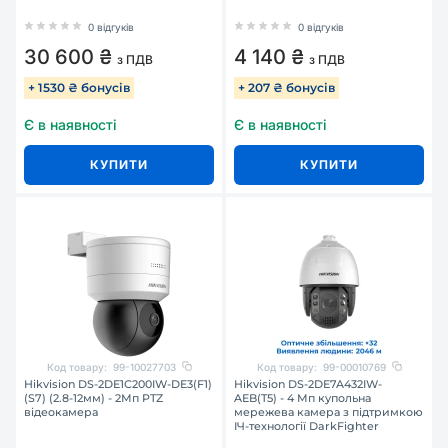
0 відгуків
0 відгуків
30 600 ₴
4 140 ₴
з ПДВ
з ПДВ
+ 1530 ₴ бонусів
+ 207 ₴ бонусів
Є в наявності
Є в наявності
КУПИТИ
КУПИТИ
Код товару:
99-10027703
Код товару:
99-00010769
Hikvision DS-2DE1C200IW-DE3(F1)
Hikvision DS-2DE7A432IW-
(S7) (2.8-12мм) - 2Мп PTZ
AEB(T5) - 4 Мп купольна
відеокамера
мережева камера з підтримкою
ІЧ-технології DarkFighter