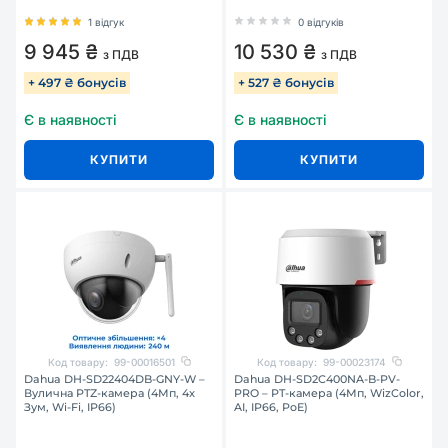
1 відгук
0 відгуків
9 945 ₴
10 530 ₴
з ПДВ
з ПДВ
+ 497 ₴ бонусів
+ 527 ₴ бонусів
Є в наявності
Є в наявності
КУПИТИ
КУПИТИ
Код товару:
99-00016501
Код товару:
99-00023174
Dahua DH-SD22404DB-GNY-W –
Dahua DH-SD2C400NA-B-PV-
Вулична PTZ-камера (4Мп, 4x
PRO – PT-камера (4Мп, WizColor,
Зум, Wi-Fi, IP66)
AI, IP66, PoE)