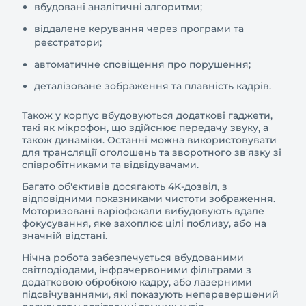
вбудовані аналітичні алгоритми;
віддалене керування через програми та
реєстратори;
автоматичне сповіщення про порушення;
деталізоване зображення та плавність кадрів.
Також у корпус вбудовуються додаткові гаджети,
такі як мікрофон, що здійснює передачу звуку, а
також динаміки. Останні можна використовувати
для трансляції оголошень та зворотного зв'язку зі
співробітниками та відвідувачами.
Багато об'єктивів досягають 4K-дозвіл, з
відповідними показниками чистоти зображення.
Моторизовані варіофокали вибудовують вдале
фокусування, яке захоплює цілі поблизу, або на
значній відстані.
Нічна робота забезпечується вбудованими
світлодіодами, інфрачервоними фільтрами з
додатковою обробкою кадру, або лазерними
підсвічуваннями, які показують неперевершений