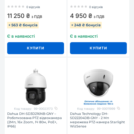
0 відгуків
0 відгуків
11 250 ₴
4 950 ₴
з ПДВ
з ПДВ
+ 563 ₴ бонусів
+ 248 ₴ бонусів
Є в наявності
Є в наявності
КУПИТИ
КУПИТИ
Код товару:
99-00023173
Код товару:
99-00011999
Dahua DH-SD3D216NB-GNY –
Dahua Technology DH-
Роботизована PTZ відеокамера
SD22204DB-GNY - 2 Мп
(2Мп, 16x Zoom, ІЧ 80м, PoE+,
мережева PTZ-камера Starlight
IP66)
WizSense