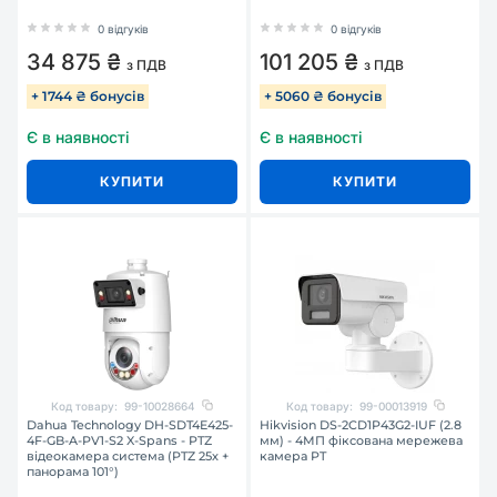
0 відгуків
0 відгуків
34 875 ₴
101 205 ₴
з ПДВ
з ПДВ
+ 1744 ₴ бонусів
+ 5060 ₴ бонусів
Є в наявності
Є в наявності
КУПИТИ
КУПИТИ
Код товару:
99-10028664
Код товару:
99-00013919
Dahua Technology DH-SDT4E425-
Hikvision DS-2CD1P43G2-IUF (2.8
4F-GB-A-PV1-S2 X-Spans - PTZ
мм) - 4МП фіксована мережева
відеокамера система (PTZ 25х +
камера PT
панорама 101°)