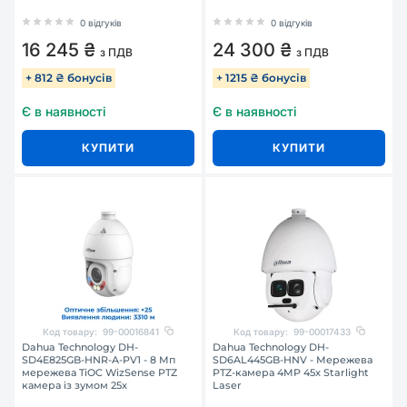
0 відгуків
0 відгуків
16 245 ₴
24 300 ₴
з ПДВ
з ПДВ
+ 812 ₴ бонусів
+ 1215 ₴ бонусів
Є в наявності
Є в наявності
КУПИТИ
КУПИТИ
Код товару:
99-00016841
Код товару:
99-00017433
Dahua Technology DH-
Dahua Technology DH-
SD4E825GB-HNR-A-PV1 - 8 Мп
SD6AL445GB-HNV - Мережева
мережева TiOC WizSense PTZ
PTZ-камера 4MP 45x Starlight
камера із зумом 25x
Laser