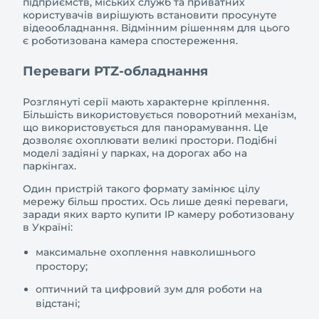
підприємств, міських служб та приватних
користувачів вирішують встановити просунуте
відеообладнання. Відмінним рішенням для цього
є роботизована камера спостереження.
Переваги PTZ-обладнання
Розглянуті серії мають характерне кріплення.
Більшість використовується поворотний механізм,
що використовується для панорамування. Це
дозволяє охоплювати великі простори. Подібні
моделі задіяні у парках, на дорогах або на
паркінгах.
Один пристрій такого формату замінює цілу
мережу більш простих. Ось лише деякі переваги,
заради яких варто купити IP камеру роботизовану
в Україні:
максимальне охоплення навколишнього
простору;
оптичний та цифровий зум для роботи на
відстані;