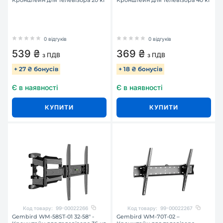
Кронштейн для телевізора 20 кг
Кронштейн для телевізора 40 кг
0 відгуків
0 відгуків
539 ₴
369 ₴
з ПДВ
з ПДВ
+ 27 ₴ бонусів
+ 18 ₴ бонусів
Є в наявності
Є в наявності
КУПИТИ
КУПИТИ
Код товару:
99-00022266
Код товару:
99-00022267
Gembird WM-58ST-01 32-58" -
Gembird WM-70T-02 –