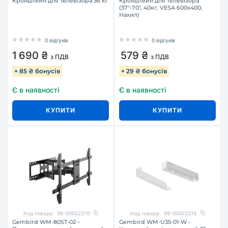
Кронштейн для телевізора 36 кг
Кронштейн для телевізора
(37"-70", 40кг, VESA 600x400,
Нахил)
0 відгуків
0 відгуків
1 690 ₴
579 ₴
з ПДВ
з ПДВ
+ 85 ₴ бонусів
+ 29 ₴ бонусів
Є в наявності
Є в наявності
КУПИТИ
КУПИТИ
Код товару:
99-00022270
Код товару:
99-00022274
Gembird WM-80ST-02 –
Gembird WM-U35-01-W -