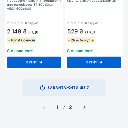
Поворотно-похилий кронштейн
Кронштейн універсальний 35 кг
для телевізора (37-80", 60кг,
VESA 600x400)
0 відгуків
0 відгуків
2 149 ₴
529 ₴
з ПДВ
з ПДВ
+ 107 ₴ бонусів
+ 26 ₴ бонусів
Є в наявності
Є в наявності
КУПИТИ
КУПИТИ
ЗАВАНТАЖИТИ ЩЕ 7
1
2
/