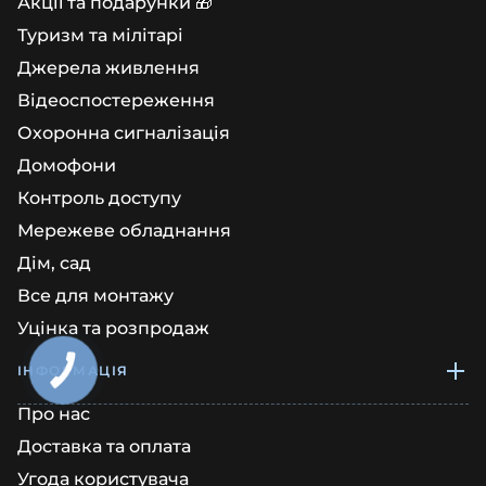
Акції та подарунки 🎁
Туризм та мілітарі
Джерела живлення
Відеоспостереження
Охоронна сигналізація
Домофони
Контроль доступу
Мережеве обладнання
Дім, сад
Все для монтажу
Уцінка та розпродаж
ІНФОРМАЦІЯ
КНОПКА
ЗВ'ЯЗКУ
Про нас
Доставка та оплата
Угода користувача