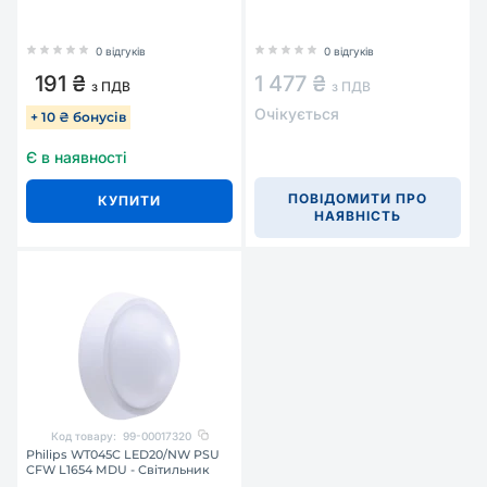
0 відгуків
0 відгуків
191 ₴
1 477 ₴
з ПДВ
з ПДВ
Очікується
+ 10 ₴ бонусів
Є в наявності
ПОВІДОМИТИ ПРО
КУПИТИ
НАЯВНІСТЬ
Код товару:
99-00017320
Philips WT045C LED20/NW PSU
CFW L1654 MDU - Світильник