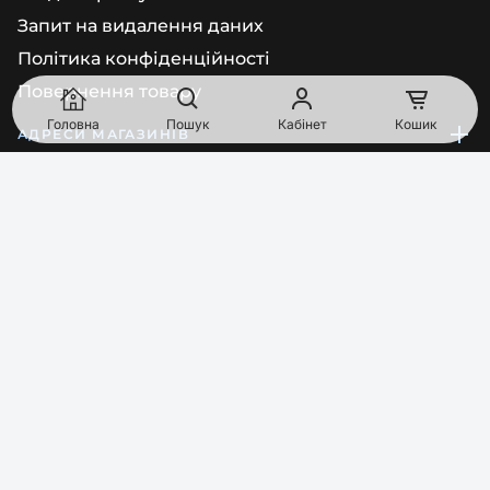
Запит на видалення даних
Політика конфіденційності
Повернення товару
Головна
Пошук
Кабінет
Кошик
АДРЕСИ МАГАЗИНІВ
Київ
просп. Голосіївський, будинок 92/1, приміщення 68 (Пн-
Пт: 10:00-17:00)
South Point, Vyskochilova 1566, 140 00, Прага, Чеська
Республіка
Bajkalská 16025/29A, 821 01 Братислава, Словаччина
ТЕЛЕФОН
EMAIL
0
8
0
0
Показати номер
order@pipl.ua
МИ В СОЦМЕРЕЖАХ