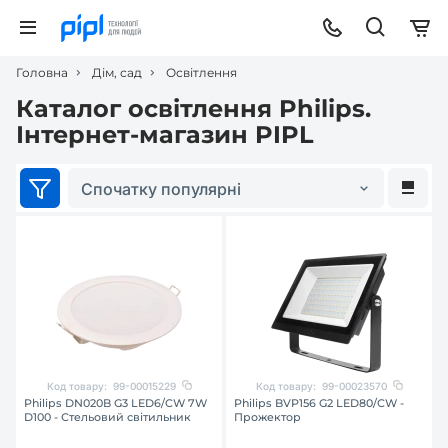
Головна
Дім, сад
Освітлення
Каталог освітлення Philips.
Інтернет-магазин PIPL
Спочатку популярні
Код товару:
99-00015229
Код товару:
99-00023570
Philips DN020B G3 LED6/CW 7W
Philips BVP156 G2 LED80/CW -
D100 - Стельовий світильник
Прожектор