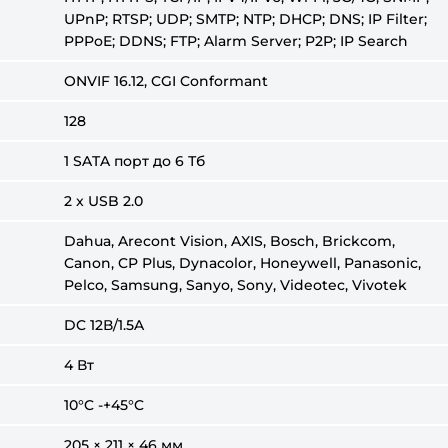
UPnP; RTSP; UDP; SMTP; NTP; DHCP; DNS; IP Filter;
PPPoE; DDNS; FTP; Alarm Server; P2P; IP Search
ONVIF 16.12, CGI Conformant
128
1 SATA порт до 6 Тб
2 x USB 2.0
Dahua, Arecont Vision, AXIS, Bosch, Brickcom,
Canon, CP Plus, Dynacolor, Honeywell, Panasonic,
Pelco, Samsung, Sanyo, Sony, Videotec, Vivotek
DC 12В/1.5A
4 Вт
10°C -+45°C
205 × 211 × 46 мм