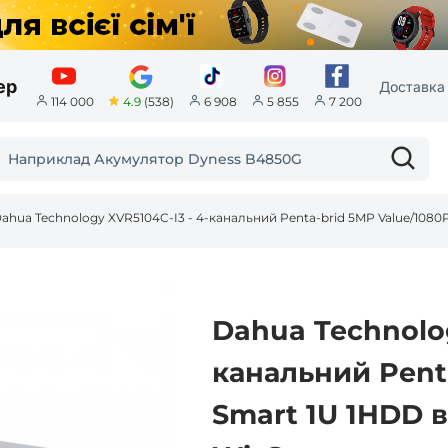
ер
Доставка 
4.9
(538)
114 000
6 908
5 855
7 200
Dahua Technolog
канальний Pent
Smart 1U 1HDD 