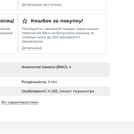
Детальніше про оплату
місяці
Кешбек за покупку!
вісне,
Реєструйся і замовляй товари через кошик.
овування
Накопичуй бали на Бонусному рахунку та
сплачуй ними до 20% від вартості
замовлення.
Детальніше
Аналогові канали (BNC)
: 4
Роздільність
: 5 Мп
Особливості
: H.265, Захист периметра
Всі характеристики