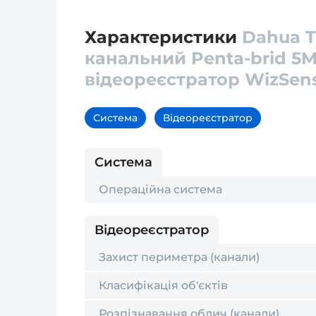
Характеристики
Dahua T
канальний Penta-brid 5M
відеореєстратор WizSen
Система
Відеореєстратор
Система
Операційна система
Відеореєстратор
Захист периметра (канали)
Класифікація об'єктів
Розпізнавання облич (канали)