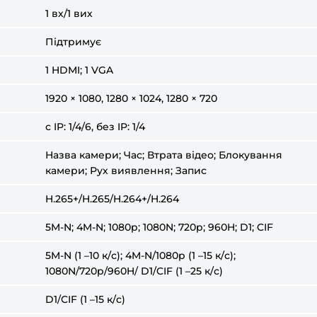
1 вх/1 вих
Підтримує
1 HDMI; 1 VGA
1920 × 1080, 1280 × 1024, 1280 × 720
с IP: 1/4/6, без IP: 1/4
Назва камери; Час; Втрата відео; Блокування
камери; Рух виявлення; Запис
H.265+/H.265/H.264+/H.264
5M-N; 4M-N; 1080p; 1080N; 720p; 960H; D1; CIF
5M-N (1 –10 к/с); 4M-N/1080p (1 –15 к/с);
1080N/720p/960H/ D1/CIF (1 –25 к/с)
D1/CIF (1 –15 к/с)