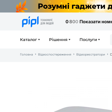
0
8
0
0
Показати ном
Каталог
Рішення
Послуги
Головна
Відеоспостереження
Відеореєстратори