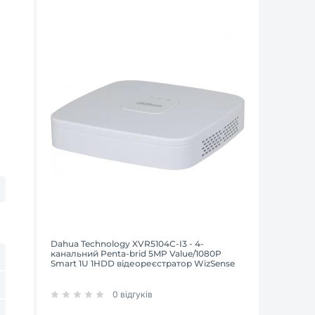
Dahua Technology XVR5104C-I3 - 4-
канальний Penta-brid 5MP Value/1080P
Smart 1U 1HDD відеореєстратор WizSense
0 відгуків