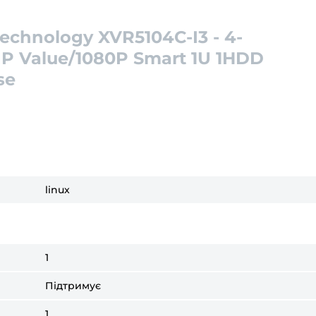
echnology XVR5104C-I3 - 4-
P Value/1080P Smart 1U 1HDD
se
linux
1
Підтримує
1