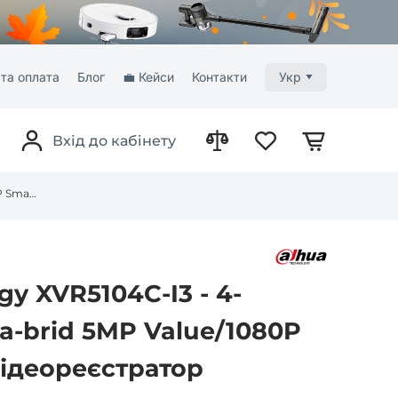
та оплата
Блог
💼 Кейси
Контакти
Укр
Вхід до кабінету
Dahua Technology XVR5104C-I3 - 4-канальний Penta-brid 5MP Value/1080P Smart 1U 1HDD відеореєстратор WizSense
y XVR5104C-I3 - 4-
a-brid 5MP Value/1080P
відеореєстратор