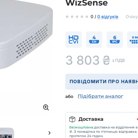
WizSense
0 /
0 відгуків
Очіку
3 803
₴
з ПДВ
ПОВІДОМИТИ ПРО НАЯВН
Підібрати аналог
або
Доставка
Безкоштовна
доставка на відділення в
₴. З понеділка по п'ятницю відправка
протягом 24 годин.