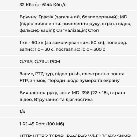
32 Кбіт/с –6144 Кбіт/с
Вручну; Графік (загальний, безперервний); MD
(відео виявлення: виявлення руху, втрата відео,
фальсифікація); Сигналізація; Стоп
1 хв - 60 хв (за замовчуванням: 60 хв), поперед.
запис: 1 с – 30 с, постзапис: 10 с – 300 с
G.711A; G.711U; PCM
Запис, PTZ, тур, відео-push, електронна пошта,
FTP, знімок, Поради щодо зумера та екрану
Виявлення руху, зони MD: 396 (22 × 18), втрата
відео, Втручання та діагностика
1/4
1 RJ-45 Port (100 Мб)
HTTP; HTTPS; TCP/IP; IPv4/IPv6; Wi-Fi; 3G/4G; SNMP;