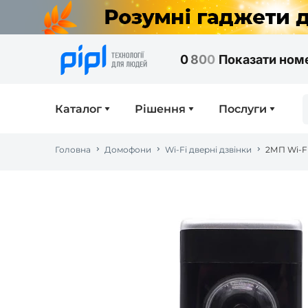
0
8
0
0
Показати ном
Каталог
Рішення
Послуги
Головна
Домофони
Wi-Fi дверні дзвінки
2МП Wi-Fi