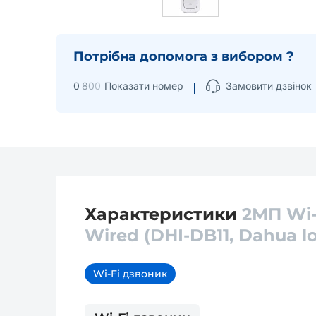
Потрібна допомога з вибором ?
0
8
0
0
Показати номер
Замовити дзвінок
Характеристики
2МП Wi-
Wired (DHI-DB11, Dahua l
Wi-Fi дзвоник