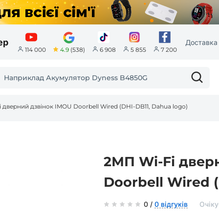
ер
Доставка 
4.9
(538)
114 000
6 908
5 855
7 200
 дверний дзвінок IMOU Doorbell Wired (DHI-DB11, Dahua logo)
2МП Wi-Fi двер
Doorbell Wired 
0 /
0 відгуків
Очіку