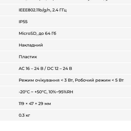
IEEE802.11b/g/n, 2.4 ГГц
IP55
MicroSD, до 64 Гб
Накладний
Пластик
AC 16 – 24 В / DC 12 – 24 В
Режим очікування < 3 Вт, Робочий режим < 5 Вт
-20°C ~ +50°C, 10%~95%RH
119 × 47 × 29 мм
0.3 кг