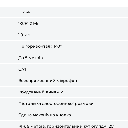
H.264
1/2.9” 2 Мп
1.9 мм
По горизонталі: 140°
До 5 метрів
G.711
Всеспрямований мікрофон
Вбудований динамік
Підтримка двосторонньої розмови
Єдина механічна кнопка
PIR, 5 метрів, горизонтальний кут огляду 120°