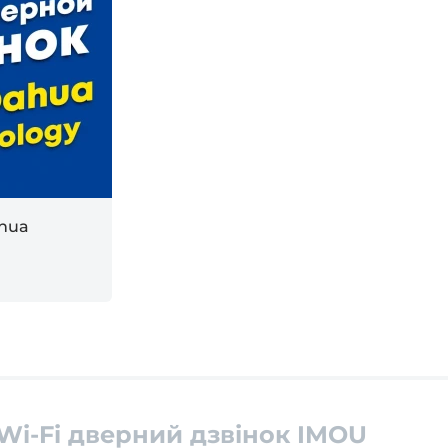
ahua
Wi-Fi дверний дзвінок IMOU