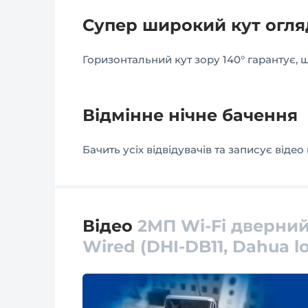
Супер широкий кут огля
Горизонтальний кут зору 140° гарантує,
Відмінне нічне бачення
Бачить усіх відвідувачів та записує відео 
Відео
2МП Wi-Fi дверний
Wired (DHI-DB11, Dahua l