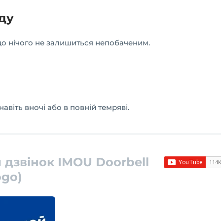
ду
 що нічого не залишиться непобаченим.
навіть вночі або в повній темряві.
 дзвінок IMOU Doorbell
ogo)