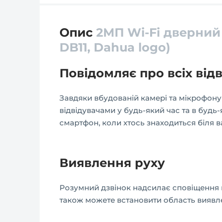
Опис
2МП Wi-Fi дверний 
DB11, Dahua logo)
Повідомляє про всіх відв
Завдяки вбудованій камері та мікрофону
відвідувачами у будь-який час та в будь
смартфон, коли хтось знаходиться біля 
Виявлення руху
Розумний дзвінок надсилає сповіщення на
також можете встановити область виявл