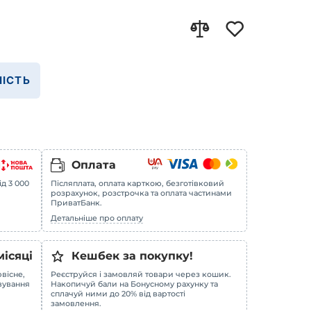
ІСТЬ
Оплата
ід 3 000
Післяплата, оплата карткою, безготівковий
розрахунок, розстрочка та оплата частинами
ПриватБанк.
Детальніше про оплату
місяці
Кешбек за покупку!
вісне,
Реєструйся і замовляй товари через кошик.
овування
Накопичуй бали на Бонусному рахунку та
сплачуй ними до 20% від вартості
замовлення.