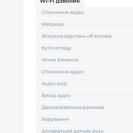
Wi-Fi дзвоник
Стиснення відео
Матриця
Фокусна відстань об’єктива
Кути огляду
Нічне бачення
Стиснення аудіо
Аудіо вхід
Вихід аудіо
Двонаправлена розмова
Керування
Аппаратний датчик руху