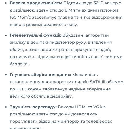
Висока продуктивність:
Підтримка до 32 IP-камер з
роздільною здатністю до 8 Мп та вхідним потоком
160 Мбіт/с забезпечує плавне та чітке відображення
відео в режимі реального часу.
Інтелектуальні функції:
Вбудовані алгоритми
аналізу відео, такі як детектор руху, виявлення
облич, захист периметра та підрахунок людей,
дозволяють підвищити ефективність вашої системи
безпеки.
Гнучкість зберігання даних:
Можливість
встановлення двох жорстких дисків SATA III об'ємом
до 10 ТБ кожен забезпечує надійне зберігання
великого обсягу відеоархіву.
Зручність перегляду:
Виходи HDMI та VGA з
роздільною здатністю до 4K дозволяють
переглядати відео на моніторах та телевізорах
високої чіткості.