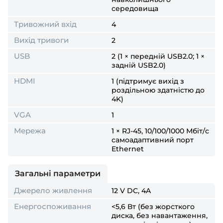
середовища
Тривожний вхід
4
Вихід тривоги
2
USB
2 (1 × передній USB2.0; 1 ×
задній USB2.0)
HDMI
1 (підтримує вихід з
роздільною здатністю до
4K)
VGA
1
Мережа
1 × RJ-45, 10/100/1000 Мбіт/с
самоадаптивний порт
Ethernet
Загальні параметри
Джерело живлення
12 V DC, 4A
Енергоспоживання
<5,6 Вт (без жорсткого
диска, без навантаження,