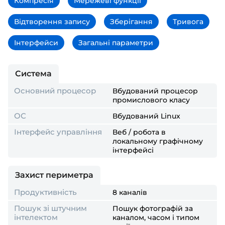
Компресія
Мережеві функції
Відтворення запису
Зберігання
Тривога
Інтерфейси
Загальні параметри
Система
Основний процесор
Вбудований процесор
промислового класу
ОС
Вбудований Linux
Інтерфейс управління
Веб / робота в
локальному графічному
інтерфейсі
Захист периметра
Продуктивність
8 каналів
Пошук зі штучним
Пошук фотографій за
інтелектом
каналом, часом і типом