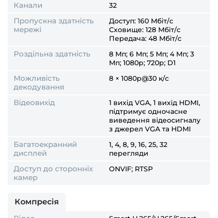
Канали
32
Пропускна здатність
Доступ: 160 Мбіт/с
мережі
Сховище: 128 Мбіт/с
Передача: 48 Мбіт/с
Роздільна здатність
8 Мп; 6 Мп; 5 Мп; 4 Мп; 3
Мп; 1080p; 720p; D1
Можливість
8 × 1080p@30 к/с
декодування
Відеовихід
1 вихід VGA, 1 вихід HDMI,
підтримує одночасне
виведення відеосигналу
з джерел VGA та HDMI
Багатоекранний
1, 4, 8, 9, 16, 25, 32
дисплей
перегляди
Доступ до сторонніх
ONVIF; RTSP
камер
Компресія