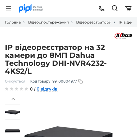
Головна
Відеоспостереження
Відеореєстратори
IP відео
IP відеореєстратор на 32
камери до 8МП Dahua
Technology DHI-NVR4232-
4KS2/L
Очікується
Код товару:
99-00004977
0 /
0 відгуків