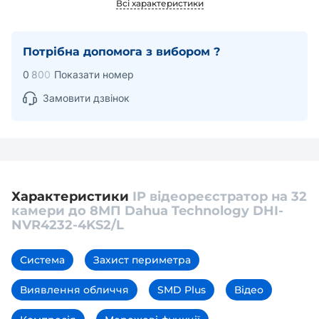
Всі характеристики
Потрібна допомога з вибором ?
0
8
0
0
Показати номер
Замовити дзвінок
Характеристики
IP відеореєстратор на 32
камери до 8МП Dahua Technology DHI-
NVR4232-4KS2/L
Система
Захист периметра
Виявлення обличчя
SMD Plus
Відео