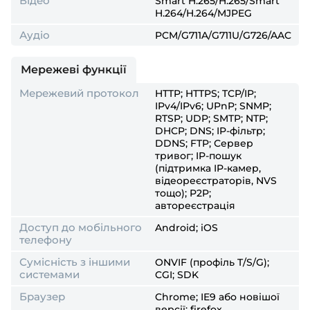
Відео
Smart H.265/H.265/Smart
H.264/H.264/MJPEG
Аудіо
PCM/G711A/G711U/G726/AAC
Мережеві функції
Мережевий протокол
HTTP; HTTPS; TCP/IP;
IPv4/IPv6; UPnP; SNMP;
RTSP; UDP; SMTP; NTP;
DHCP; DNS; IP-фільтр;
DDNS; FTP; Сервер
тривог; IP-пошук
(підтримка IP-камер,
відеореєстраторів, NVS
тощо); P2P;
автореєстрація
Доступ до мобільного
Android; iOS
телефону
Сумісність з іншими
ONVIF (профіль T/S/G);
системами
CGI; SDK
Браузер
Chrome; IE9 або новішої
версії; firefox