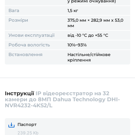
у режимі очікування)
Вага
1,5 кг
Розміри
375,0 мм × 282,9 мм x 53,0
мм
Умови експлуатації
від -10 °C до +55 °C
Робоча вологість
10℅~93℅
Встановлення
Настільне/стійкове
кріплення
Інструкції
IP відеореєстратор на 32
камери до 8МП Dahua Technology DHI-
NVR4232-4KS2/L
Паспорт
239.25 Kb