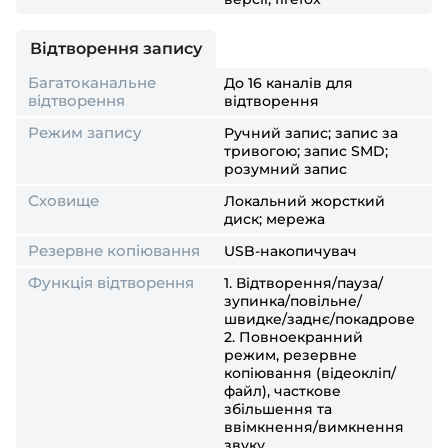
Відтворення запису
Багатоканальне
До 16 каналів для
відтворення
відтворення
Режим запису
Ручний запис; запис за
тривогою; запис SMD;
розумний запис
Сховище
Локальний жорсткий
диск; мережа
Резервне копіювання
USB-накопичувач
Функція відтворення
1. Відтворення/пауза/
зупинка/повільне/
швидке/заднє/покадрове
2. Повноекранний
режим, резервне
копіювання (відеокліп/
файл), часткове
збільшення та
ввімкнення/вимкнення
звуку