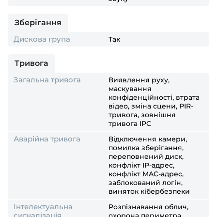
Зберігання
Дискова група
Так
Тривога
Загальна тривога
Виявлення руху,
маскування
конфіденційності, втрата
відео, зміна сцени, PIR-
тривога, зовнішня
тривога IPC
Аварійна тривога
Відключення камери,
помилка зберігання,
переповнений диск,
конфлікт IP-адрес,
конфлікт MAC-адрес,
заблокований логін,
виняток кібербезпеки
Інтелектуальна
Розпізнавання облич,
сигналізація
охорона периметра