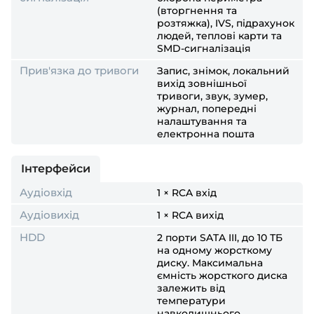
(вторгнення та
розтяжка), IVS, підрахунок
людей, теплові карти та
SMD-сигналізація
Прив'язка до тривоги
Запис, знімок, локальний
вихід зовнішньої
тривоги, звук, зумер,
журнал, попередні
налаштування та
електронна пошта
Інтерфейси
Аудіовхід
1 × RCA вхід
Аудіовихід
1 × RCA вихід
HDD
2 порти SATA III, до 10 ТБ
на одному жорсткому
диску. Максимальна
ємність жорсткого диска
залежить від
температури
навколишнього