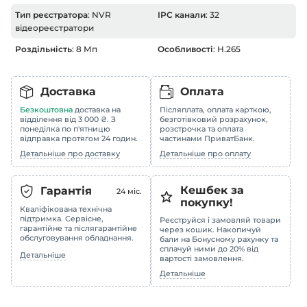
Тип реєстратора
: NVR
IPC канали
: 32
відеореєстратори
Роздільність
: 8 Мп
Особливості
: H.265
Доставка
Оплата
Безкоштовна
доставка на
Післяплата, оплата карткою,
відділення від 3 000 ₴. З
безготівковий розрахунок,
понеділка по п'ятницю
розстрочка та оплата
відправка протягом 24 годин.
частинами ПриватБанк.
Детальніше про доставку
Детальніше про оплату
Кешбек за
Гарантія
24
міс.
покупку!
Кваліфікована технічна
підтримка. Сервісне,
Реєструйся і замовляй товари
гарантійне та післягарантійне
через кошик. Накопичуй
обслуговування обладнання.
бали на Бонусному рахунку та
сплачуй ними до 20% від
Детальніше
вартості замовлення.
Детальніше