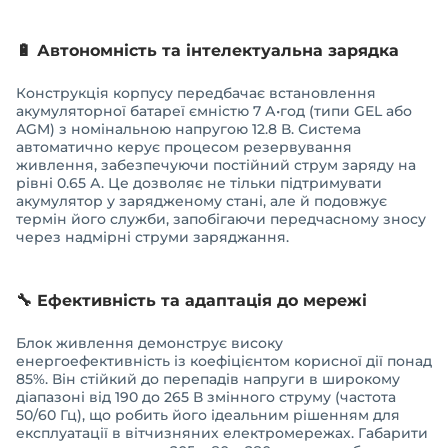
🔋 Автономність та інтелектуальна зарядка
Конструкція корпусу передбачає встановлення
акумуляторної батареї ємністю 7 А•год (типи GEL або
AGM) з номінальною напругою 12.8 В. Система
автоматично керує процесом резервування
живлення, забезпечуючи постійний струм заряду на
рівні 0.65 А. Це дозволяє не тільки підтримувати
акумулятор у зарядженому стані, але й подовжує
термін його служби, запобігаючи передчасному зносу
через надмірні струми заряджання.
🔧 Ефективність та адаптація до мережі
Блок живлення демонструє високу
енергоефективність із коефіцієнтом корисної дії понад
85%. Він стійкий до перепадів напруги в широкому
діапазоні від 190 до 265 В змінного струму (частота
50/60 Гц), що робить його ідеальним рішенням для
експлуатації в вітчизняних електромережах. Габарити