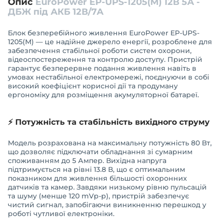
Опис
EuroPower EP-UPS-1205(M) 12В 5А -
ДБЖ під АКБ 12В/7A
Блок безперебійного живлення EuroPower EP-UPS-
1205(M) — це надійне джерело енергії, розроблене для
забезпечення стабільної роботи систем охорони,
відеоспостереження та контролю доступу. Пристрій
гарантує безперервне подання живлення навіть в
умовах нестабільної електромережі, поєднуючи в собі
високий коефіцієнт корисної дії та продуману
ергономіку для розміщення акумуляторної батареї.
⚡ Потужність та стабільність вихідного струму
Модель розрахована на максимальну потужність 80 Вт,
що дозволяє підключати обладнання зі сумарним
споживанням до 5 Ампер. Вихідна напруга
підтримується на рівні 13.8 В, що є оптимальним
показником для живлення більшості охоронних
датчиків та камер. Завдяки низькому рівню пульсацій
та шуму (менше 120 mVp-p), пристрій забезпечує
чистий сигнал, запобігаючи виникненню перешкод у
роботі чутливої електроніки.