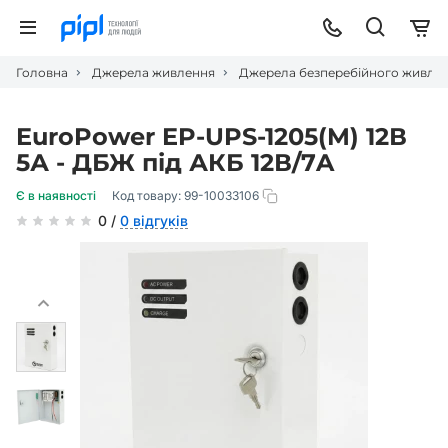
Головна
Джерела живлення
Джерела безперебійного живлен
EuroPower EP-UPS-1205(M) 12В
5А - ДБЖ під АКБ 12В/7A
Є в наявності
Код товару:
99-10033106
0 /
0 відгуків