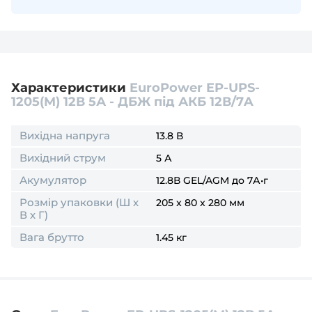
обладнанні, і почали ним користуватися, це - товар
який був в користуванні і згідно правилу
користування та обміну товарів, така батарея
поверненню
не підлягає
.
Тому перш ніж розпаковувати і встановлювати
акумулятор в обладнання (під'єднювати клеми) -
переконайтесь, що він відповідає потрібним для
Характеристики
EuroPower EP-UPS-
Вашого пристрою параметрам.
1205(M) 12В 5А - ДБЖ під АКБ 12В/7A
Вихідна напруга
13.8 В
Вихідний струм
5 А
Акумулятор
12.8В GEL/AGM до 7А•г
Розмір упаковки (Ш х
205 x 80 x 280 мм
В х Г)
Вага брутто
1.45 кг