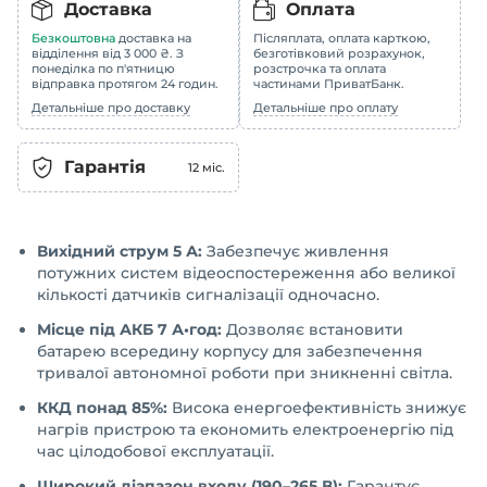
Доставка
Оплата
Безкоштовна
доставка на
Післяплата, оплата карткою,
відділення від 3 000 ₴. З
безготівковий розрахунок,
понеділка по п'ятницю
розстрочка та оплата
відправка протягом 24 годин.
частинами ПриватБанк.
Детальніше про доставку
Детальніше про оплату
Гарантія
12
міс.
Вихідний струм 5 А:
Забезпечує живлення
потужних систем відеоспостереження або великої
кількості датчиків сигналізації одночасно.
Місце під АКБ 7 А•год:
Дозволяє встановити
батарею всередину корпусу для забезпечення
тривалої автономної роботи при зникненні світла.
ККД понад 85%:
Висока енергоефективність знижує
нагрів пристрою та економить електроенергію під
час цілодобової експлуатації.
Широкий діапазон входу (190–265 В):
Гарантує