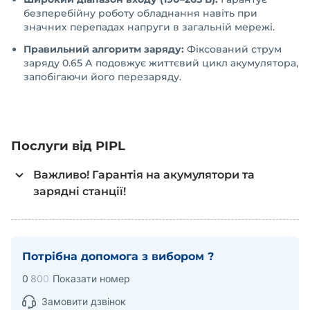
безперебійну роботу обладнання навіть при
значних перепадах напруги в загальній мережі.
Правильний алгоритм заряду:
Фіксований струм
заряду 0.65 А подовжує життєвий цикл акумулятора,
запобігаючи його перезаряду.
Послуги від PIPL
Важливо! Гарантія на акумулятори та
зарядні станції!
Акумулятори та зарядні станції, які були розпаковані
(наприклад, пошкоджена пломба відкриття на коробці,
тощо) вважаються такими, що мають пошкоджену
Потрібна допомога з вибором ?
упаковку, а тому, не підлягають поверненню.
0
8
0
0
Показати номер
Якщо ви придбали акумулятор і встановили його в
безперебійному блоці живлення або іншому
Замовити дзвінок