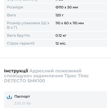
Розміри
Ф110 х 50 мм
Вага
120 г
Розмір упаковки (Ш х
110 x 60 x 110 мм
В х Г)
Вага брутто
0.12 кг
Строк гарантії
12 міс.
Інструкції
Адресний пожежний
сповіщувач задимлення Тірас Tiras
DETECTO SMK100
Паспорт
230.51 Kb