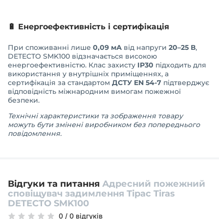
🔋 Енергоефективність і сертифікація
При споживанні лише
0,09 мА
від напруги
20–25 В
,
DETECTO SMK100 відзначається високою
енергоефективністю. Клас захисту
IP30
підходить для
використання у внутрішніх приміщеннях, а
сертифікація за стандартом
ДСТУ EN 54-7
підтверджує
відповідність міжнародним вимогам пожежної
безпеки.
Технічні характеристики та зображення товару
можуть бути змінені виробником без попереднього
повідомлення.
Відгуки та питання
Адресний пожежний
сповіщувач задимлення Тірас Tiras
DETECTO SMK100
0
/
0 відгуків