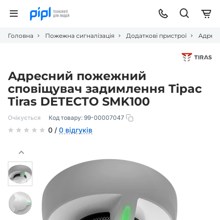
Головна
Пожежна сигналізація
Додаткові пристрої
Адресн
Адресний пожежний
сповіщувач задимлення Тірас
Tiras DETECTO SMK100
Очікується
Код товару:
99-00007047
0 /
0 відгуків