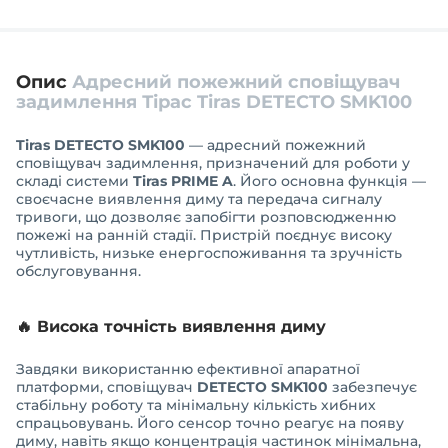
Опис
Адресний пожежний сповіщувач
задимлення Тірас Tiras DETECTO SMK100
Tiras DETECTO SMK100
— адресний пожежний
сповіщувач задимлення, призначений для роботи у
складі системи
Tiras PRIME A
. Його основна функція —
своєчасне виявлення диму та передача сигналу
тривоги, що дозволяє запобігти розповсюдженню
пожежі на ранній стадії. Пристрій поєднує високу
чутливість, низьке енергоспоживання та зручність
обслуговування.
🔥 Висока точність виявлення диму
Завдяки використанню ефективної апаратної
платформи, сповіщувач
DETECTO SMK100
забезпечує
стабільну роботу та мінімальну кількість хибних
спрацьовувань. Його сенсор точно реагує на появу
диму, навіть якщо концентрація частинок мінімальна,