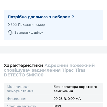
Потрібна допомога з вибором ?
0
8
0
0
Показати номер
Замовити дзвінок
Характеристики
Адресний пожежний
сповіщувач задимлення Тірас Tiras
DETECTO SMK100
Можливості
без ізолятора короткого
використання
замикання
Живлення
20-25 В, 0,09 мА
Ступінь захисту
IP30