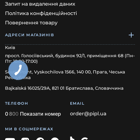
Запит на видалення даних
Політика конфіденційності
Повернення товару
АДРЕСИ МАГАЗИНІВ
Київ
просп. Голосіївський, будинок 92/1, приміщення 68 (Пн-
Пт: 10:00-17:00)
South Point, Vyskochilova 1566, 140 00, Прага, Чеська
Республіка
Bajkalská 16025/29A, 821 01 Братислава, Словаччина
ТЕЛЕФОН
EMAIL
0
8
0
0
Показати номер
order@pipl.ua
МИ В СОЦМЕРЕЖАХ