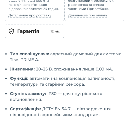
відділення від 3 000 ₴. З
безготівковий розрахунок,
понеділка по п'ятницю
розстрочка та оплата
відправка протягом 24 годин.
частинами ПриватБанк.
Детальніше про доставку
Детальніше про оплату
Гарантія
12
міс.
Тип сповіщувача:
адресний димовий для системи
Tiras PRIME A.
Живлення:
20–25 В, споживання лише 0,09 мА.
Функції:
автоматична компенсація запиленості,
температури та старіння сенсора.
Ступінь захисту:
IP30 — для внутрішнього
встановлення.
Сертифікація:
ДСТУ EN 54-7 — підтвердження
відповідності європейським стандартам.