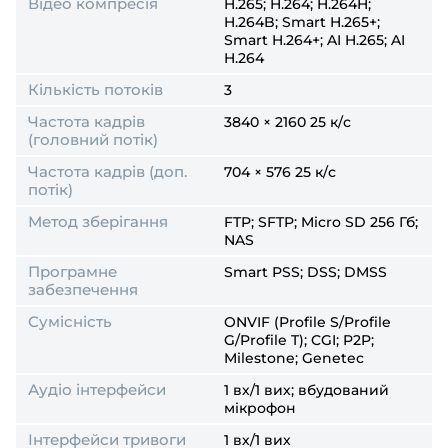
Відео компресія
H.265; H.264; H.264H;
H.264B; Smart H.265+;
Smart H.264+; AI H.265; AI
H.264
Кількість потоків
3
Частота кадрів
3840 × 2160 25 к/с
(головний потік)
Частота кадрів (доп.
704 × 576 25 к/с
потік)
Метод зберігання
FTP; SFTP; Micro SD 256 Гб;
NAS
Програмне
Smart PSS; DSS; DMSS
забезпечення
Сумісність
ONVIF (Profile S/Profile
G/Profile T); CGI; P2P;
Milestone; Genetec
Аудіо інтерфейси
1 вх/1 вих; вбудований
мікрофон
Інтерфейси тривоги
1 вх/1 вих