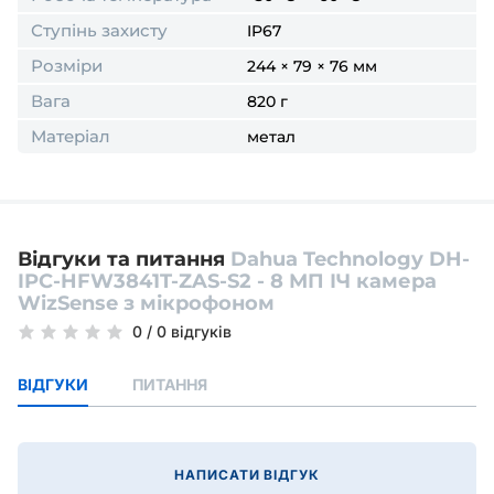
Ступінь захисту
IP67
Розміри
244 × 79 × 76 мм
Вага
820 г
Матеріал
метал
Відгуки та питання
Dahua Technology DH-
IPC-HFW3841T-ZAS-S2 - 8 МП ІЧ камера
WizSense з мікрофоном
0
/
0 відгуків
ВІДГУКИ
ПИТАННЯ
НАПИСАТИ ВІДГУК