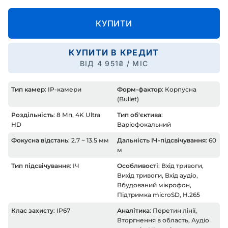
КУПИТИ
КУПИТИ В КРЕДИТ
ВІД
4 951
₴ / МІС
Тип камер
: IP-камери
Форм-фактор
: Корпусна
(Bullet)
Роздільність
: 8 Мп, 4K Ultra
Тип об'єктива
:
HD
Варіофокальний
Фокусна відстань
: 2.7 ~ 13.5 мм
Дальність ІЧ-підсвічування
: 60
м
Тип підсвічування
: ІЧ
Особливості
: Вхід тривоги,
Вихід тривоги, Вхід аудіо,
Вбудований мікрофон,
Підтримка microSD, H.265
Клас захисту
: IP67
Аналітика
: Перетин лінії,
Вторгнення в область, Аудіо