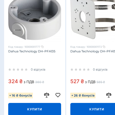
Код товару:
10000001777
Код товару:
10000001172
Dahua Technology DH-PFA135
Dahua Technology DH-PFA1
0 відгуків
0 відгуків
324 ₴
527 ₴
з ПДВ
з ПДВ
360 ₴
585 ₴
+ 16 ₴ бонусів
+ 26 ₴ бонусів
КУПИТИ
КУПИТИ