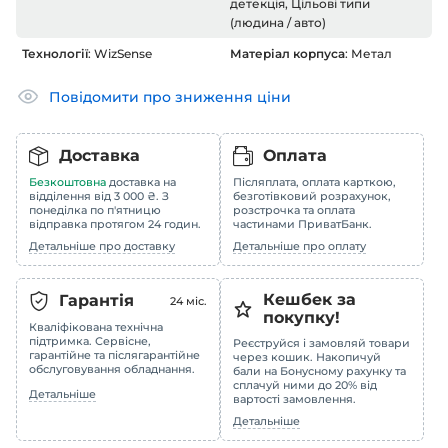
детекція, Цільові типи
(людина / авто)
Технології
: WizSense
Матеріал корпуса
: Метал
Повідомити про зниження ціни
Доставка
Оплата
Безкоштовна
доставка на
Післяплата, оплата карткою,
відділення від 3 000 ₴. З
безготівковий розрахунок,
понеділка по п'ятницю
розстрочка та оплата
відправка протягом 24 годин.
частинами ПриватБанк.
Детальніше про доставку
Детальніше про оплату
Кешбек за
Гарантія
24
міс.
покупку!
Кваліфікована технічна
підтримка. Сервісне,
Реєструйся і замовляй товари
гарантійне та післягарантійне
через кошик. Накопичуй
обслуговування обладнання.
бали на Бонусному рахунку та
сплачуй ними до 20% від
Детальніше
вартості замовлення.
Детальніше