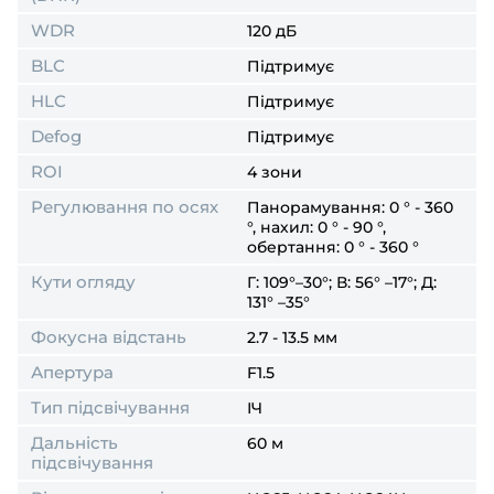
WDR
120 дБ
BLC
Підтримує
HLC
Підтримує
Defog
Підтримує
ROI
4 зони
Регулювання по осях
Панорамування: 0 ° - 360
°, нахил: 0 ° - 90 °,
обертання: 0 ° - 360 °
Кути огляду
Г: 109°–30°; В: 56° –17°; Д:
131° –35°
Фокусна відстань
2.7 - 13.5 мм
Апертура
F1.5
Тип підсвічування
ІЧ
Дальність
60 м
підсвічування