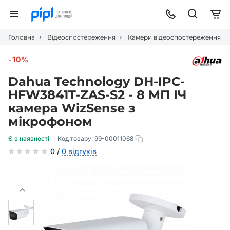
Головна
Відеоспостереження
Камери відеоспостереження
-10%
Dahua Technology DH-IPC-
HFW3841T-ZAS-S2 - 8 МП ІЧ
камера WizSense з
мікрофоном
Є в наявності
Код товару:
99-00011068
0 /
0 відгуків