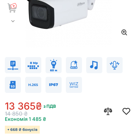
13 365
₴
з ПДВ
14 850
₴
Економія
1 485
₴
+ 668 ₴ бонусів