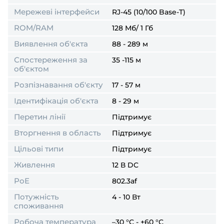
Мережеві інтерфейси
RJ-45 (10/100 Base-T)
ROM/RAM
128 Мб/ 1 Гб
Виявлення об'єкта
88 - 289 м
Спостереження за
35 -115 м
об'єктом
Розпізнавання об'єкту
17 - 57 м
Ідентифікація об'єкта
8 - 29 м
Перетин лінії
Підтримує
Вторгнення в область
Підтримує
Цільові типи
Підтримує
Живлення
12 В DC
PoE
802.3af
Потужність
4 - 10 Вт
споживання
Робоча температура
–30 °C - +60 °C