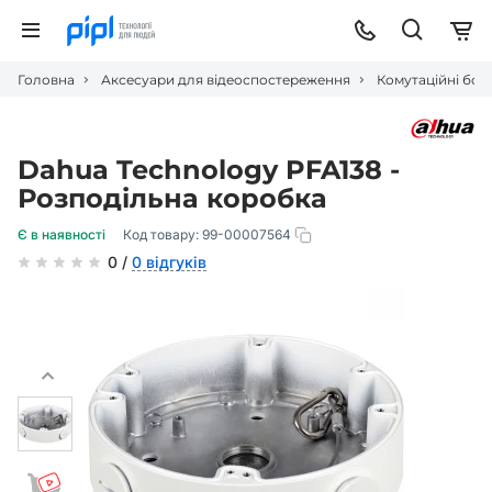
Головна
Аксесуари для відеоспостереження
Комутаційні бок
Dahua Technology PFA138 -
Розподільна коробка
Є в наявності
Код товару:
99-00007564
0 /
0 відгуків