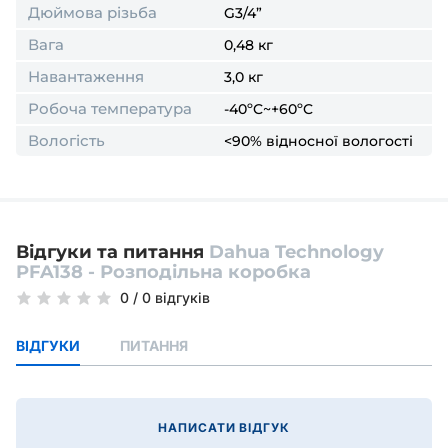
Дюймова різьба
G3/4”
Вага
0,48 кг
Навантаження
3,0 кг
Робоча температура
-40ºC~+60ºC
Вологість
<90% відносної вологості
Відгуки та питання
Dahua Technology
PFA138 - Розподільна коробка
0
/
0 відгуків
ВІДГУКИ
ПИТАННЯ
НАПИСАТИ ВІДГУК