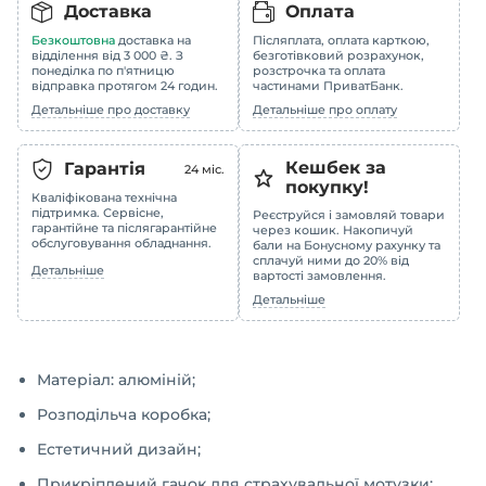
Доставка
Оплата
Безкоштовна
доставка на
Післяплата, оплата карткою,
відділення від 3 000 ₴. З
безготівковий розрахунок,
понеділка по п'ятницю
розстрочка та оплата
відправка протягом 24 годин.
частинами ПриватБанк.
Детальніше про доставку
Детальніше про оплату
Кешбек за
Гарантія
24
міс.
покупку!
Кваліфікована технічна
підтримка. Сервісне,
Реєструйся і замовляй товари
гарантійне та післягарантійне
через кошик. Накопичуй
обслуговування обладнання.
бали на Бонусному рахунку та
сплачуй ними до 20% від
Детальніше
вартості замовлення.
Детальніше
Матеріал: алюміній;
Розподільча коробка;
Естетичний дизайн;
Прикріплений гачок для страхувальної мотузки;