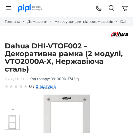
Головна
Домофони
Аксесуари для відеодомофонів
Dahua 
Dahua DHI-VTOF002 –
Декоративна рамка (2 модулі,
VTO2000A-X, Нержавіюча
сталь)
Очікується
Код товару:
99-00001174
0 /
0 відгуків