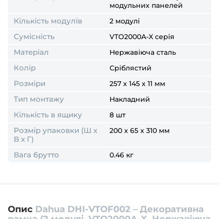
модульних панелей
Кількість модулів
2 модулі
Сумісність
VTO2000A-X серія
Матеріал
Нержавіюча сталь
Колір
Сріблястий
Розміри
257 х 145 х 11 мм
Тип монтажу
Накладний
Кількість в ящику
8 шт
Розмір упаковки (Ш х
200 x 65 x 310 мм
В х Г)
Вага брутто
0.46 кг
Опис
Dahua DHI-VTOF002 – Декоративна
рамка (2 модулі, VTO2000A-X, Нержавіюча