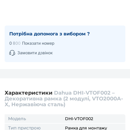
Потрібна допомога з вибором ?
0
8
0
0
Показати номер
Замовити дзвінок
Характеристики
Dahua DHI-VTOF002 –
Декоративна рамка (2 модулі, VTO2000A-
X, Нержавіюча сталь)
Модель
DHI-VTOF002
Тип пристрою
Рамка для монтажу