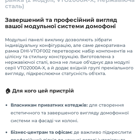
сталь)
Завершений та професійний вигляд
вашої модульної системи домофонї
Модульні панелі виклику дозволяють зібрати
індивідуальну конфігурацію, але саме декоративна
рамка DHI-VTOF002 перетворює набір компонентів на
цілісну та стильну конструкцію. Виготовлена з
нержавіючої сталі, вона не лише об'єднує два модулі
серії VTO2000A-X, а й додає вхідній групі преміального
вигляду, підкреслюючи статусність об'єкта.
🏠 Для кого цей пристрій
Власникам приватних котеджів:
для створення
естетичного та завершеного вигляду домофонної
системи на фасаді чи колоні.
Бізнес-центрам та офісам:
де важливо підкреслити
професійний підхід до кожної деталі інтер'єру та