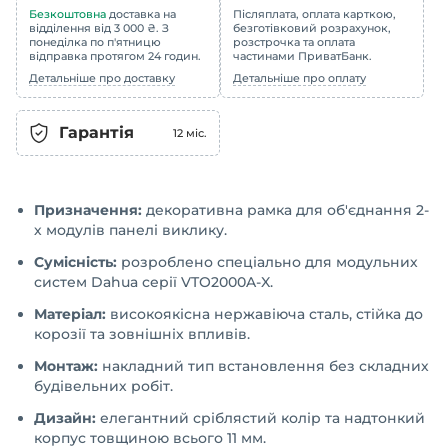
Безкоштовна
доставка на
Післяплата, оплата карткою,
відділення від 3 000 ₴. З
безготівковий розрахунок,
понеділка по п'ятницю
розстрочка та оплата
відправка протягом 24 годин.
частинами ПриватБанк.
Детальніше про доставку
Детальніше про оплату
Гарантія
12
міс.
Призначення:
декоративна рамка для об'єднання 2-
х модулів панелі виклику.
Сумісність:
розроблено спеціально для модульних
систем Dahua серії VTO2000A-X.
Матеріал:
високоякісна нержавіюча сталь, стійка до
корозії та зовнішніх впливів.
Монтаж:
накладний тип встановлення без складних
будівельних робіт.
Дизайн:
елегантний сріблястий колір та надтонкий
корпус товщиною всього 11 мм.