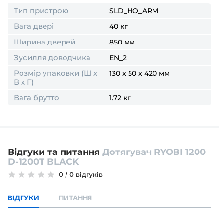
Тип пристрою
SLD_HO_ARM
Вага двері
40 кг
Ширина дверей
850 мм
Зусилля доводчика
EN_2
Розмір упаковки (Ш х
130 x 50 x 420 мм
В х Г)
Вага брутто
1.72 кг
Відгуки та питання
Дотягувач RYOBI 1200
D-1200T BLACK
0
/
0 відгуків
ВІДГУКИ
ПИТАННЯ