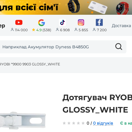
ер
Доставка 
4.9
(538)
114 000
6 908
5 855
7 200
RYOBI *9900 9903 GLOSSY_WHITE
Дотягувач RYOB
GLOSSY_WHITE
0 /
0 відгуків
Є в н