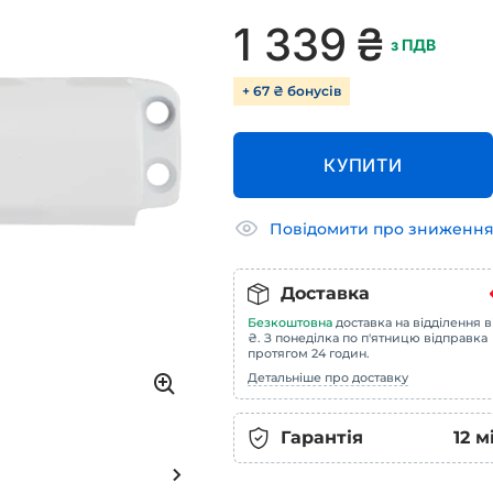
1 339
₴
з ПДВ
+ 67 ₴ бонусів
КУПИТИ
Повідомити про зниження
Доставка
Безкоштовна
доставка на відділення в
₴. З понеділка по п'ятницю відправка
протягом 24 годин.
Детальніше про доставку
Гарантія
12
м