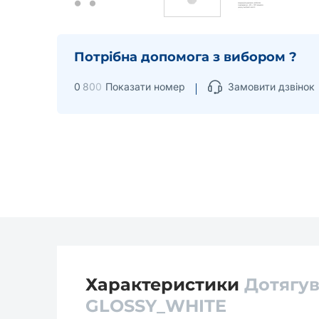
Потрібна допомога з вибором ?
0
8
0
0
Показати номер
Замовити дзвінок
Характеристики
Дотягув
GLOSSY_WHITE