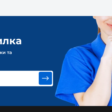
илка
ки та