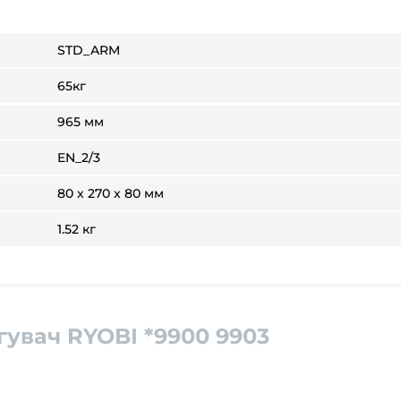
STD_ARM
65кг
965 мм
EN_2/3
80 x 270 x 80 мм
1.52 кг
гувач RYOBI *9900 9903