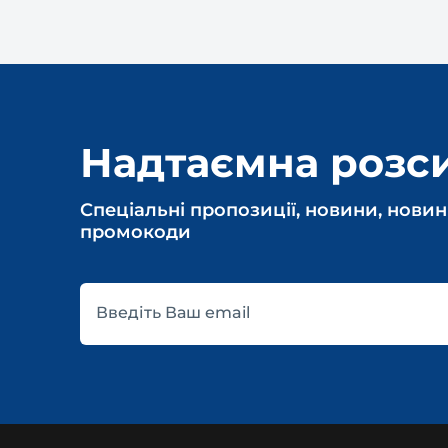
Надтаємна розс
Спеціальні пропозиції, новини, новин
промокоди
Введіть Ваш email