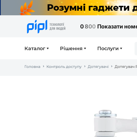
0
8
0
0
Показати ном
Каталог
Рішення
Послуги
Головна
Контроль доступу
Дотягувачі
Дотягувач 