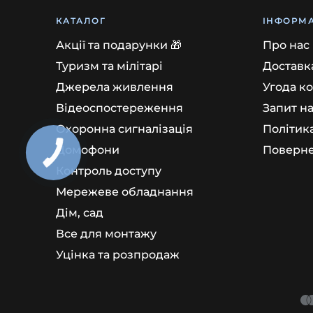
КАТАЛОГ
ІНФОРМА
Акції та подарунки 🎁
Про нас
Туризм та мілітарі
Доставка
Джерела живлення
Угода к
Відеоспостереження
Запит н
Охоронна сигналізація
Політик
Домофони
Поверне
Контроль доступу
Мережеве обладнання
Дім, сад
Все для монтажу
Уцінка та розпродаж