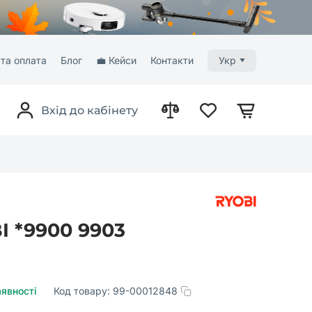
та оплата
Блог
💼 Кейси
Контакти
Укр
Вхід до кабінету
I *9900 9903
аявності
Код товару:
99-00012848