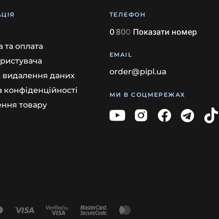
ЦІЯ
ТЕЛЕФОН
0
8
0
0
Показати номер
 та оплата
EMAIL
ористувача
order@pipl.ua
а видалення даних
а конфіденційності
МИ В СОЦМЕРЕЖАХ
ння товару