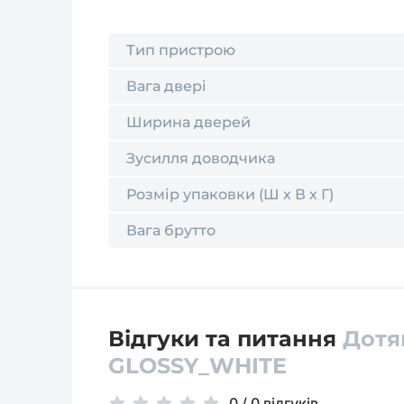
Тип пристрою
Вага двері
Ширина дверей
Зусилля доводчика
Розмір упаковки (Ш х В х Г)
Вага брутто
Відгуки та питання
Дотя
GLOSSY_WHITE
0
/
0 відгуків