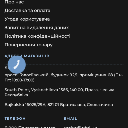
Про нас
Доставка та оплата
Угода користувача
Запит на видалення даних
Політика конфіденційності
Повернення товару
АДРЕСИ МАГАЗИНІВ
КНОПКА
Київ
ЗВ'ЯЗКУ
просп. Голосіївський, будинок 92/1, приміщення 68 (Пн-
Пт: 10:00-17:00)
South Point, Vyskochilova 1566, 140 00, Прага, Чеська
Республіка
Bajkalská 16025/29A, 821 01 Братислава, Словаччина
ТЕЛЕФОН
EMAIL
0
8
0
0
Показати номер
order@pipl.ua