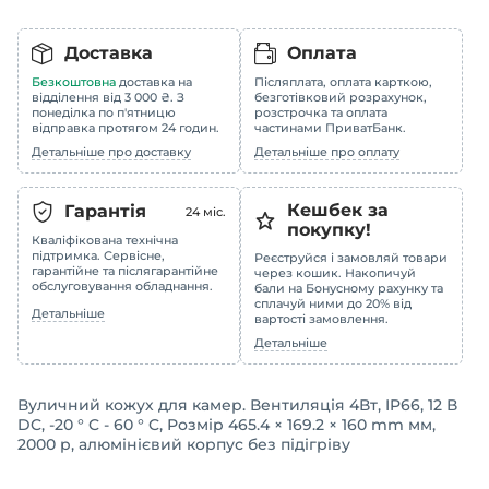
Доставка
Оплата
Безкоштовна
доставка на
Післяплата, оплата карткою,
відділення від 3 000 ₴. З
безготівковий розрахунок,
понеділка по п'ятницю
розстрочка та оплата
відправка протягом 24 годин.
частинами ПриватБанк.
Детальніше про доставку
Детальніше про оплату
Кешбек за
Гарантія
24
міс.
покупку!
Кваліфікована технічна
підтримка. Сервісне,
Реєструйся і замовляй товари
гарантійне та післягарантійне
через кошик. Накопичуй
обслуговування обладнання.
бали на Бонусному рахунку та
сплачуй ними до 20% від
Детальніше
вартості замовлення.
Детальніше
Вуличний кожух для камер. Вентиляція 4Вт, IP66, 12 В
DC, -20 ° C - 60 ° C, Розмір 465.4 × 169.2 × 160 mm мм,
2000 р, алюмінієвий корпус без підігріву