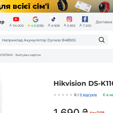
ер
Доставка 
4.9
(538)
114 000
6 908
5 855
7 200
-K1107AM - Зчитувач карток
Hikvision DS-K1
0 /
0 відгуків
Є в н
1 690
₴
без ПДВ