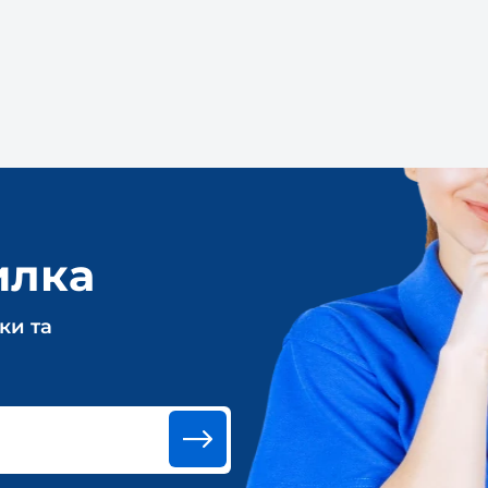
илка
ки та