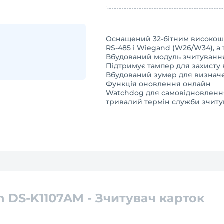
Оснащений 32-бітним високо
RS-485 і Wiegand (W26/W34), а
Вбудований модуль зчитування к
Підтримує тампер для захисту 
Вбудований зумер для визначе
Функція оновлення онлайн
Watchdog
для самовідновлення
тривалий термін служби зчиту
on DS-K1107AM - Зчитувач карток