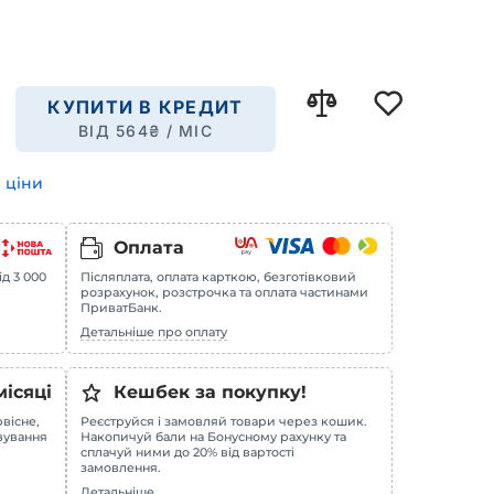
КУПИТИ В КРЕДИТ
ВІД
564
₴ / МІС
 ціни
Оплата
ід 3 000
Післяплата, оплата карткою, безготівковий
розрахунок, розстрочка та оплата частинами
ПриватБанк.
Детальніше про оплату
місяці
Кешбек за покупку!
вісне,
Реєструйся і замовляй товари через кошик.
овування
Накопичуй бали на Бонусному рахунку та
сплачуй ними до 20% від вартості
замовлення.
Детальніше