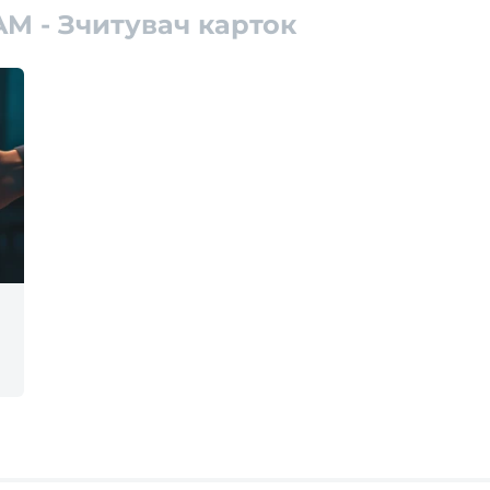
7AM - Зчитувач карток