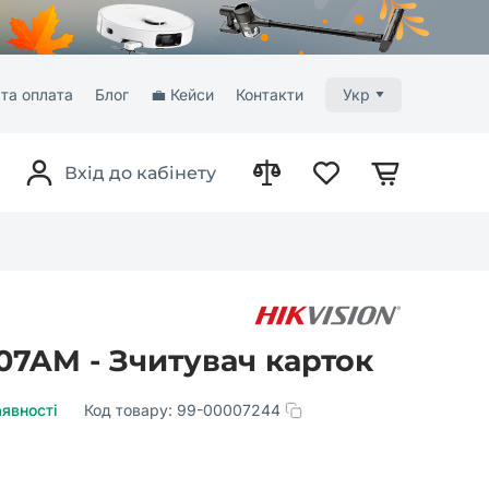
та оплата
Блог
💼 Кейси
Контакти
Укр
Вхід до кабінету
107AM - Зчитувач карток
аявності
Код товару:
99-00007244