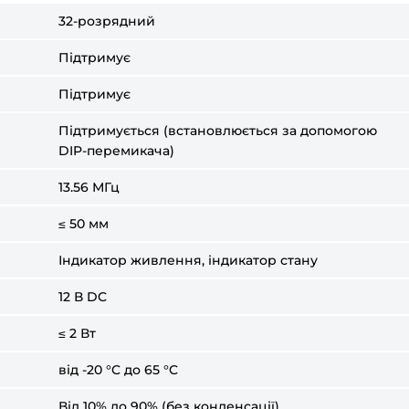
32-розрядний
Підтримує
Підтримує
Підтримується (встановлюється за допомогою
DIP-перемикача)
13.56 МГц
≤ 50 мм
Індикатор живлення, індикатор стану
12 В DC
≤ 2 Вт
від -20 °C до 65 °C
Від 10% до 90% (без конденсації)