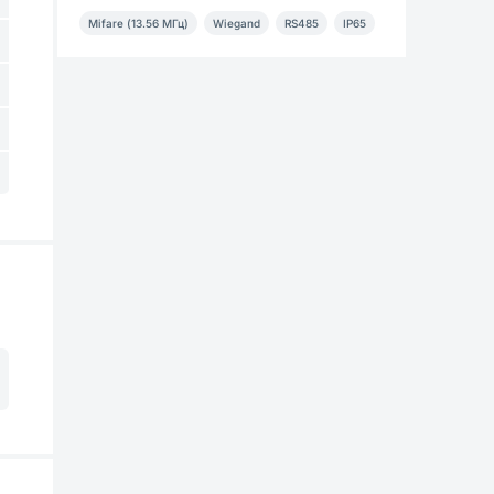
Mifare (13.56 МГц)
Wiegand
RS485
IP65