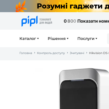
0
8
0
0
Показати ном
Каталог
Рішення
Послуги
Головна
Контроль доступу
Зчитувачі
Hikvision DS