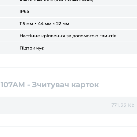
IP65
115 мм × 44 мм × 22 мм
Настінне кріплення за допомогою гвинтів
Підтримує
1107AM - Зчитувач карток
771.22 Kb