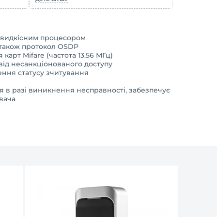
швидкісним процесором
 також протокол OSDP
арт Mifare (частота 13.56 МГц)
від несанкціонованого доступу
ння статусу зчитування
 в разі виникнення несправності, забезпечує
вача