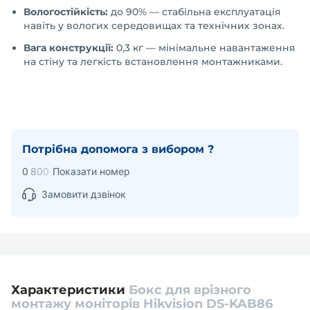
Вологостійкість:
до 90% — стабільна експлуатація
навіть у вологих середовищах та технічних зонах.
Вага конструкції:
0,3 кг — мінімальне навантаження
на стіну та легкість встановлення монтажниками.
Потрібна допомога з вибором ?
0
8
0
0
Показати номер
Замовити дзвінок
Характеристики
Бокс для врізного
монтажу моніторів Hikvision DS-KAB86