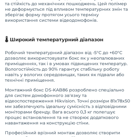
та стійкість до механічних пошкоджень. Цей полімер
не деформується під впливом температурних змін та
зберігає форму протягом усього терміну
використання системи відеодомофонів.
🌡️ Широкий температурний діапазон
Робочий температурний діапазон від -5°С до +60°С
дозволяє використовувати бокс як у неопалюваних
приміщеннях, так і в умовах підвищених температур.
Вологостійкість до 90% гарантує стабільну роботу
навіть у вологих середовищах, таких як підвали або
технічні приміщення.
Монтажний бокс DS-KAB86 розроблено спеціально
для систем домофонного зв'язку та
відеоспостереження Hikvision. Точні розміри 81х78х50
мм забезпечують ідеальну сумісність з відповідними
моніторами бренду. Вага всього 0,3 кг полегшує
процес встановлення та не створює додаткового
навантаження на конструкцію стіни.
Професійний врізний монтаж дозволяє створити