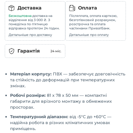
Доставка
Оплата
Безкоштовна
доставка на
Післяплата, оплата карткою,
відділення від 3 000 ₴. З
безготівковий розрахунок,
понеділка по п'ятницю
розстрочка та оплата
відправка протягом 24 годин.
частинами ПриватБанк.
Детальніше про доставку
Детальніше про оплату
Гарантія
24
міс.
Матеріал корпусу:
ПВХ — забезпечує довговічність
та стійкість до деформацій при температурних
змінах.
Робочі розміри:
81 х 78 х 50 мм — компактні
габарити для врізного монтажу в обмежених
просторах.
Температурний діапазон:
від -5°С до +60°С —
надійна робота в різних кліматичних умовах
приміщень.