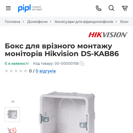
Головна
Домофони
Аксесуари для відеодомофонів
Бокс д
Бокс для врізного монтажу
моніторів Hikvision DS-KAB86
Є в наявності
Код товару:
00-00000156
0 /
0 відгуків