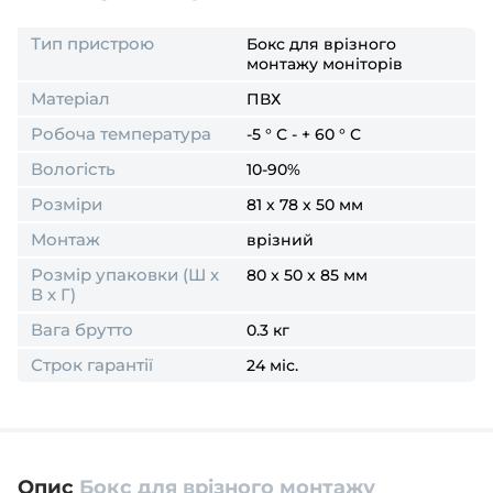
Тип пристрою
Бокс для врізного
монтажу моніторів
Матеріал
ПВХ
Робоча температура
-5 ° С - + 60 ° С
Вологість
10-90%
Розміри
81 х 78 х 50 мм
Монтаж
врізний
Розмір упаковки (Ш х
80 x 50 x 85 мм
В х Г)
Вага брутто
0.3 кг
Строк гарантії
24 міс.
Опис
Бокс для врізного монтажу