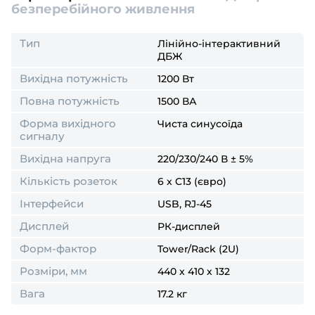
Вашого пристрою параметрам.
безперебійного живлення
Тип
Лінійно-інтерактивний
ДБЖ
Вихідна потужність
1200 Вт
Повна потужність
1500 ВА
Форма вихідного
Чиста синусоїда
сигналу
Вихідна напруга
220/230/240 В ± 5%
Кількість розеток
6 x C13 (євро)
Інтерфейси
USB, RJ-45
Дисплей
РК-дисплей
Форм-фактор
Tower/Rack (2U)
Розміри, мм
440 х 410 х 132
Вага
17.2 кг