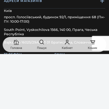
АДРЕСИ МАГАЗИНІВ
Київ
просп. Голосіївський, будинок 92/1, приміщення 68 (Пн-
Пт: 10:00-17:00)
South Point, Vyskochilova 1566, 140 00, Прага, Чеська
Республіка
Bajkalská 16025/29A, 821 01 Братислава, Словаччина
Головна
Пошук
Кабінет
Кошик
ТЕЛЕФОН
EMAIL
0
8
0
0
Показати номер
order@pipl.ua
МИ В СОЦМЕРЕЖАХ
ГРАФІК РОБОТИ
Пн–Пт:
09:00-18:00