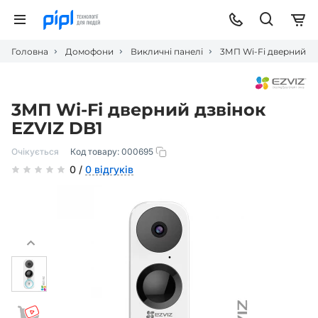
Головна
Домофони
Викличні панелі
3МП Wi-Fi дверний дз
3МП Wi-Fi дверний дзвінок
EZVIZ DB1
Очікується
Код товару:
000695
0 /
0 відгуків