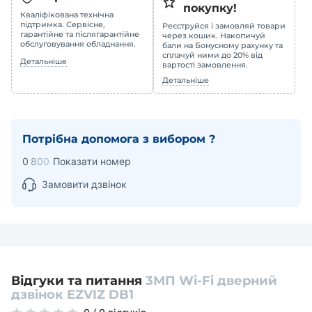
покупку!
Кваліфікована технічна
підтримка. Сервісне,
Реєструйся і замовляй товари
гарантійне та післягарантійне
через кошик. Накопичуй
обслуговування обладнання.
бали на Бонусному рахунку та
сплачуй ними до 20% від
Детальніше
вартості замовлення.
Детальніше
Потрібна допомога з вибором ?
0
8
0
0
Показати номер
Замовити дзвінок
Відгуки та питання
3МП Wi-Fi дверний
дзвінок EZVIZ DB1