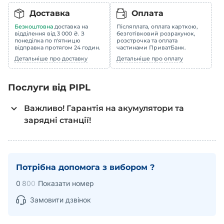
Доставка
Оплата
Безкоштовна
доставка на
Післяплата, оплата карткою,
відділення від 3 000 ₴. З
безготівковий розрахунок,
понеділка по п'ятницю
розстрочка та оплата
відправка протягом 24 годин.
частинами ПриватБанк.
Детальніше про доставку
Детальніше про оплату
Послуги від PIPL
Важливо! Гарантія на акумулятори та
зарядні станції!
Акумулятори та зарядні станції, які були розпаковані
(наприклад, пошкоджена пломба відкриття на коробці,
тощо) вважаються такими, що мають пошкоджену
Потрібна допомога з вибором ?
упаковку, а тому, не підлягають поверненню.
0
8
0
0
Показати номер
Якщо ви придбали акумулятор і встановили його в
безперебійному блоці живлення або іншому
Замовити дзвінок
обладнанні, і почали ним користуватися, це - товар
який був в користуванні і згідно правилу