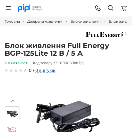
Головна
Джерела живлення
Блоки живлення
Блок живленн
Блок живлення Full Energy
BGP-125Lite 12 В / 5 А
Є в наявності
Код товару:
99-00008088
0 /
0 відгуків