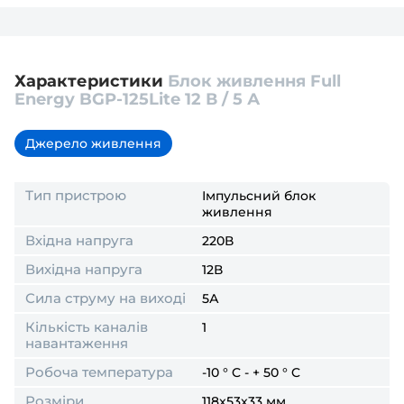
користування та обміну товарів, така батарея
поверненню
не підлягає
.
Тому перш ніж розпаковувати і встановлювати
акумулятор в обладнання (під'єднювати клеми) -
переконайтесь, що він відповідає потрібним для
Характеристики
Блок живлення Full
Вашого пристрою параметрам.
Energy BGP-125Lite 12 В / 5 А
Джерело живлення
Тип пристрою
Імпульсний блок
живлення
Вхідна напруга
220В
Вихідна напруга
12В
Сила струму на виході
5А
Кількість каналів
1
навантаження
Робоча температура
-10 ° C - + 50 ° C
Розміри
118x53x33 мм