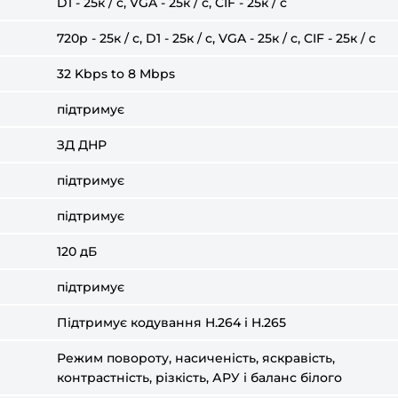
D1 - 25к / c, VGA - 25к / с, CIF - 25к / с
720р - 25к / с, D1 - 25к / c, VGA - 25к / с, CIF - 25к / с
32 Kbps to 8 Mbps
підтримує
ЗД ДНР
підтримує
підтримує
120 дБ
підтримує
Підтримує кодування H.264 і H.265
Режим повороту, насиченість, яскравість,
контрастність, різкість, АРУ і баланс білого