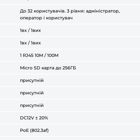
До 32 користувачів. 3 рівня: адміністратор,
оператор і користувач
1вх / 1вих
1вх / 1вих
1 RJ45 10M / 100M
Micro SD карта до 256ГБ
присутній
присутній
присутній
DC12V ± 20%
PoE (802.3af)