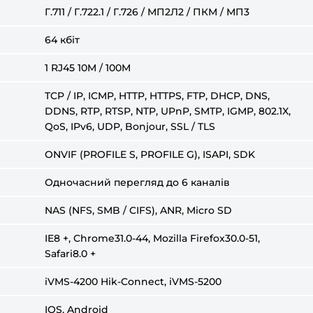
Г.711 / Г.722.1 / Г.726 / МП2Л2 / ПКМ / МП3
64 кбіт
1 RJ45 10M / 100M
TCP / IP, ICMP, HTTP, HTTPS, FTP, DHCP, DNS,
DDNS, RTP, RTSP, NTP, UPnP, SMTP, IGMP, 802.1X,
QoS, IPv6, UDP, Bonjour, SSL / TLS
ONVIF (PROFILE S, PROFILE G), ISAPI, SDK
Одночасний перегляд до 6 каналів
NAS (NFS, SMB / CIFS), ANR, Micro SD
IE8 +, Chrome31.0-44, Mozilla Firefox30.0-51,
Safari8.0 +
iVMS-4200 Hik-Connect, iVMS-5200
IOS, Android