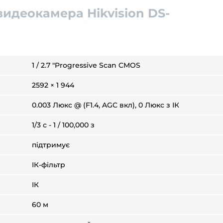
видеокамера Hikvision DS-
1 / 2.7 "Progressive Scan CMOS
2592 × 1 944
0.003 Люкс @ (F1.4, AGC вкл), 0 Люкс з ІК
1/3 с - 1 / 100,000 з
підтримує
ІК-фільтр
ІК
60 м