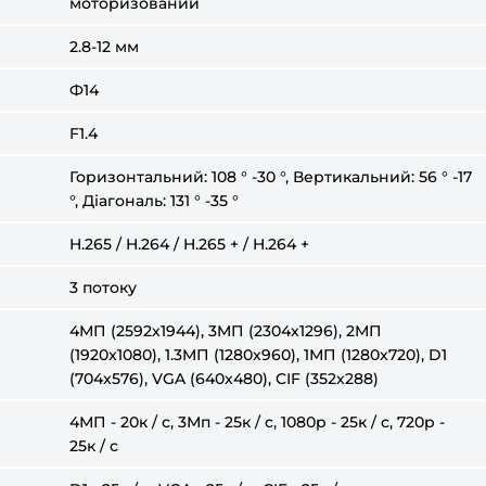
моторизований
2.8-12 мм
Ф14
F1.4
Горизонтальний: 108 ° -30 °, Вертикальний: 56 ° -17
°, Діагональ: 131 ° -35 °
H.265 / H.264 / H.265 + / H.264 +
3 потоку
4МП (2592х1944), 3MП (2304x1296), 2МП
(1920x1080), 1.3MП (1280x960), 1МП (1280x720), D1
(704x576), VGA (640x480), CIF (352x288)
4МП - 20к / с, 3Мп - 25к / с, 1080р - 25к / с, 720р -
25к / с