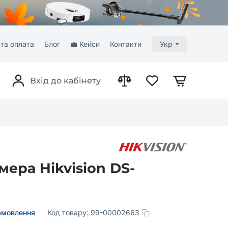
та оплата
Блог
💼 Кейси
Контакти
Укр
Вхід до кабінету
ера Hikvision DS-
амовлення
Код товару:
99-00002663