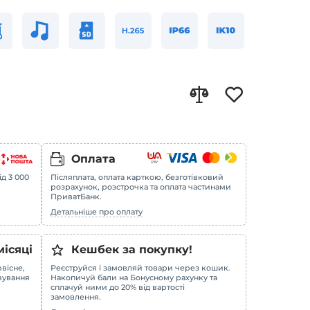
Оплата
ід 3 000
Післяплата, оплата карткою, безготівковий
розрахунок, розстрочка та оплата частинами
ПриватБанк.
Детальніше про оплату
місяці
Кешбек за покупку!
вісне,
Реєструйся і замовляй товари через кошик.
овування
Накопичуй бали на Бонусному рахунку та
сплачуй ними до 20% від вартості
замовлення.