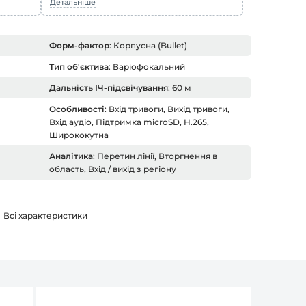
Детальніше
Форм-фактор
: Корпусна (Bullet)
Тип об'єктива
: Варіофокальний
Дальність ІЧ-підсвічування
: 60 м
Особливості
: Вхід тривоги, Вихід тривоги,
Вхід аудіо, Підтримка microSD, H.265,
Ширококутна
Аналітика
: Перетин лінії, Вторгнення в
область, Вхід / вихід з регіону
Всі характеристики