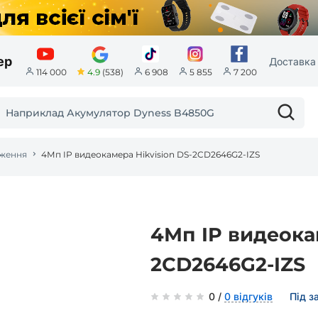
ер
Доставка 
4.9
(538)
114 000
6 908
5 855
7 200
еження
4Мп IP видеокамера Hikvision DS-2CD2646G2-IZS
4Мп IP видеокам
2CD2646G2-IZS
0 /
0 відгуків
Під з