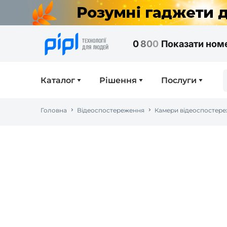
0
8
0
0
Показати ном
Каталог
Рішення
Послуги
Головна
Відеоспостереження
Камери відеоспостер