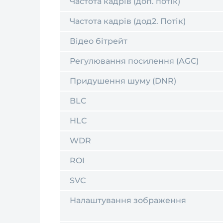
Частота кадрів (доп. потік)
Частота кадрів (дод2. Потік)
Відео бітрейт
Регулювання посилення (AGC)
Придушення шуму (DNR)
BLC
HLC
WDR
ROI
SVC
Налаштування зображення