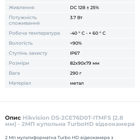
Живлення
DC 12В ± 25%
Потужність
3.7 Вт
споживання
Робоча температура
-40 ° C - + 60 ° C
Вологість
<90%
Ступінь захисту
IP67
Розміри
82x90x79 мм
Вага
290 г
Матеріал
метал
Опис
Hikvision DS-2CE76D0T-ITMFS (2.8
мм) - 2МП купольна TurboHD відеокамера
2 Мп мультиформатна Turbo HD відеокамера з