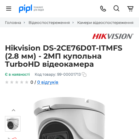
Головна
Відеоспостереження
Камери відеоспостереження
Hikvision DS-2CE76D0T-ITMFS
(2.8 мм) - 2МП купольна
TurboHD відеокамера
Є в наявності
Код товару:
99-00001713
0 /
0 відгуків