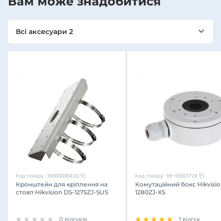
Вам може знадобитися
Всі аксесуари 2
Код товару:
10000000432
Код товару:
99-00001728
Кронштейн для кріплення на
Комутаційний бокс Hikvisio
стовп Hikvision DS-1275ZJ-SUS
1280ZJ-XS
0 відгуків
1 відгук