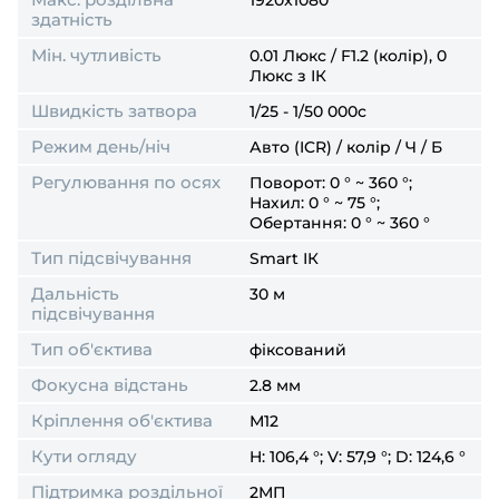
1920x1080
здатність
Мін. чутливість
0.01 Люкс / F1.2 (колір), 0
Люкс з ІК
Швидкість затвора
1/25 - 1/50 000с
Режим день/ніч
Авто (ICR) / колір / Ч / Б
Регулювання по осях
Поворот: 0 ° ~ 360 °;
Нахил: 0 ° ~ 75 °;
Обертання: 0 ° ~ 360 °
Тип підсвічування
Smart ІК
Дальність
30 м
підсвічування
Тип об'єктива
фіксований
Фокусна відстань
2.8 мм
Кріплення об'єктива
М12
Кути огляду
H: 106,4 °; V: 57,9 °; D: 124,6 °
Підтримка роздільної
2МП