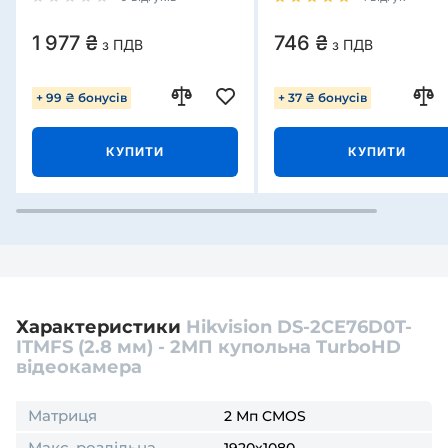
1 977 ₴
746 ₴
з ПДВ
з ПДВ
+ 99 ₴ бонусів
+ 37 ₴ бонусів
КУПИТИ
КУПИТИ
Характеристики
Hikvision DS-2CE76D0T-
ITMFS (2.8 мм) - 2МП купольна TurboHD
відеокамера
Матриця
2 Мп CMOS
Макс. роздільна