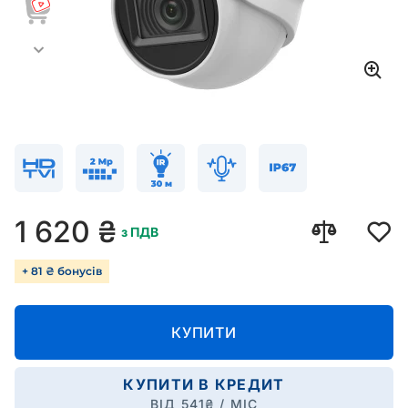
1 620
₴
з ПДВ
+ 81 ₴ бонусів
КУПИТИ
КУПИТИ В КРЕДИТ
ВІД
541
₴ / МІС