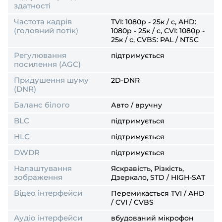
здатності
Частота кадрів
TVI: 1080p - 25к / с, AHD:
(головний потік)
1080p - 25к / с, CVI: 1080p -
25к / с, CVBS: PAL / NTSC
Регулювання
підтримується
посилення (AGC)
Придушення шуму
2D-DNR
(DNR)
Баланс білого
Авто / вручну
BLC
підтримується
HLC
підтримується
DWDR
підтримується
Налаштування
Яскравість, Різкість,
зображення
Дзеркало, STD / HIGH-SAT
Відео інтерфейси
Перемикається TVI / AHD
/ CVI / CVBS
Аудіо інтерфейси
вбудований мікрофон