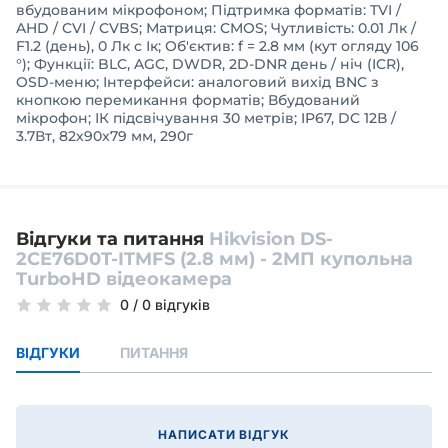
вбудованим мікрофоном; Підтримка форматів: TVI /
AHD / CVI / CVBS; Матриця: CMOS; Чутливість: 0.01 Лк /
F1.2 (день), 0 Лк c Ік; Об'єктив: f = 2.8 мм (кут огляду 106
°); Функції: BLC, AGC, DWDR, 2D-DNR день / ніч (ICR),
OSD-меню; Інтерфейси: аналоговий вихід BNC з
кнопкою перемикання форматів; Вбудований
мікрофон; ІК підсвічування 30 метрів; IP67, DC 12В /
3.7Вт, 82х90x79 мм, 290г
Відгуки та питання
Hikvision DS-
2CE76D0T-ITMFS (2.8 мм) - 2МП купольна
TurboHD відеокамера
0
/
0 відгуків
ВІДГУКИ
ПИТАННЯ
НАПИСАТИ ВІДГУК