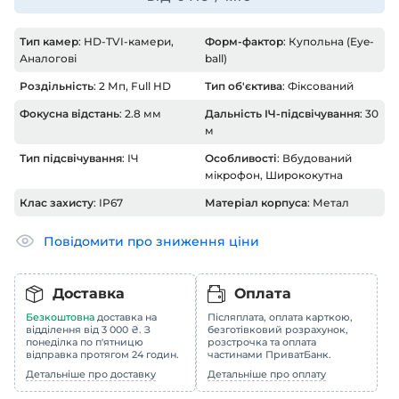
Тип камер
: HD-TVI-камери,
Форм-фактор
: Купольна (Eye-
Аналогові
ball)
Роздільність
: 2 Мп, Full HD
Тип об'єктива
: Фіксований
Фокусна відстань
: 2.8 мм
Дальність ІЧ-підсвічування
: 30
м
Тип підсвічування
: ІЧ
Особливості
: Вбудований
мікрофон, Ширококутна
Клас захисту
: IP67
Матеріал корпуса
: Метал
Повідомити про зниження ціни
Доставка
Оплата
Безкоштовна
доставка на
Післяплата, оплата карткою,
відділення від 3 000 ₴. З
безготівковий розрахунок,
понеділка по п'ятницю
розстрочка та оплата
відправка протягом 24 годин.
частинами ПриватБанк.
Детальніше про доставку
Детальніше про оплату