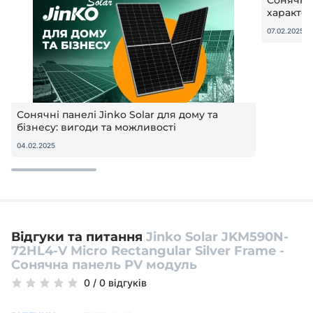
Сонячни
характе
07.02.2025
Сонячні панелі Jinko Solar для дому та
бізнесу: вигоди та можливості
04.02.2025
Відгуки та питання
Jinko Solar JKM590N-
72HL4-V Micro Rectangular Silver Frame -
Сонячна панель PV модуль
0
/
0 відгуків