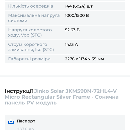
Кількість осередків
144 (6х24) шт
Максимальна напруга
1000/1500 В
системи
Напруга холостого
52.63 В
ходу, Voc (STC)
Струм короткого
14.13 А
замикання, Isc (STC)
Габаритні розміри
2278 x 1134 x 35 мм
Інструкції
Jinko Solar JKM590N-72HL4-V
Micro Rectangular Silver Frame - Сонячна
панель PV модуль
Паспорт
367.8 Kb