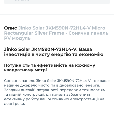
Опис
Jinko Solar JKM590N-72HL4-V Micro
Rectangular Silver Frame - Сонячна панель
PV модуль
Jinko Solar JKM590N-72HL4-V: Ваша
інвестиція в чисту енергію та економію
Потужність та ефективність на кожному
квадратному метрі
Сонячна панель Jinko Solar JKM590N-72HL4-V - це ваше
надійне джерело чистої та відновлюваної енергії.
Завдяки високій потужності, передовим технологіям
та міцній конструкції, ця панель забезпечить
ефективну роботу вашої сонячної електростанції на
довгі роки.