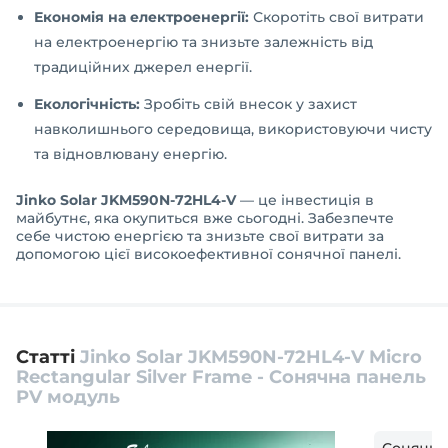
Економія на електроенергії:
Скоротіть свої витрати
на електроенергію та знизьте залежність від
традиційних джерел енергії.
Екологічність:
Зробіть свій внесок у захист
навколишнього середовища, використовуючи чисту
та відновлювану енергію.
Jinko Solar JKM590N-72HL4-V
— це інвестиція в
майбутнє, яка окупиться вже сьогодні. Забезпечте
себе чистою енергією та знизьте свої витрати за
допомогою цієї високоефективної сонячної панелі.
Статті
Jinko Solar JKM590N-72HL4-V Micro
Rectangular Silver Frame - Сонячна панель
PV модуль