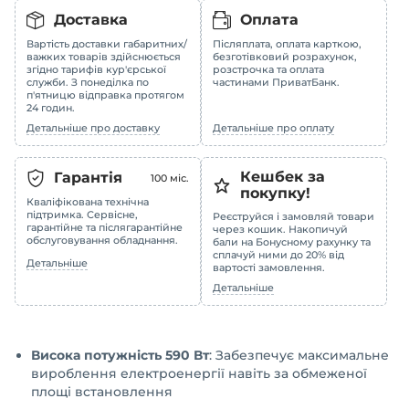
Доставка
Оплата
Вартість доставки габаритних/
Післяплата, оплата карткою,
важких товарів здійснюється
безготівковий розрахунок,
згідно тарифів кур'єрської
розстрочка та оплата
служби. З понеділка по
частинами ПриватБанк.
п'ятницю відправка протягом
24 годин.
Детальніше про доставку
Детальніше про оплату
Кешбек за
Гарантія
100
міс.
покупку!
Кваліфікована технічна
підтримка. Сервісне,
Реєструйся і замовляй товари
гарантійне та післягарантійне
через кошик. Накопичуй
обслуговування обладнання.
бали на Бонусному рахунку та
сплачуй ними до 20% від
Детальніше
вартості замовлення.
Детальніше
Висока потужність 590 Вт
: Забезпечує максимальне
вироблення електроенергії навіть за обмеженої
площі встановлення