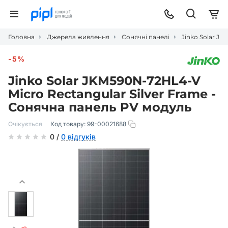
Головна
Джерела живлення
Сонячні панелі
Jinko Solar J
-5%
Jinko Solar JKM590N-72HL4-V
Micro Rectangular Silver Frame -
Сонячна панель PV модуль
Очікується
Код товару:
99-00021688
0 /
0 відгуків