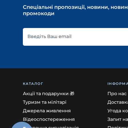
Спеціальні пропозиції, новини, новин
промокоди
Введіть Ваш email
КАТАЛОГ
ІНФОРМА
Акції та подарунки 🎁
Про нас
Туризм та мілітарі
Доставка
Джерела живлення
Угода к
Відеоспостереження
Запит н
Охоронна сигналізація
Політик