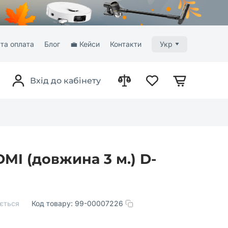
та оплата
Блог
💼 Кейси
Контакти
Укр
Вхід до кабінету
MI (довжина 3 м.) D-
ється
Код товару:
99-00007226