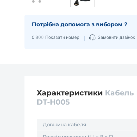
Потрібна допомога з вибором ?
0
8
0
0
Показати номер
Замовити дзвінок
Характеристики
Кабель 
DT-H005
Довжина кабеля
Розмір упаковки (Ш х В х Г)