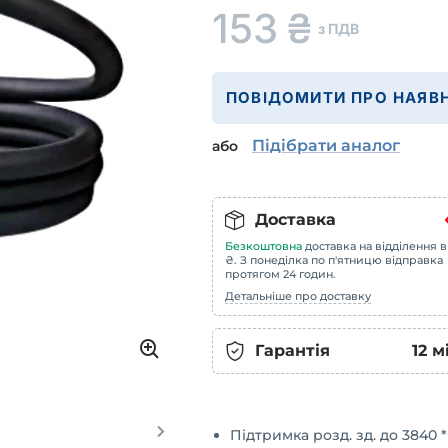
153
₴
з ПДВ
ПОВІДОМИТИ ПРО НАЯВН
Підібрати аналог
або
Доставка
Безкоштовна
доставка на відділення в
₴. З понеділка по п'ятницю відправка
протягом 24 годин.
Детальніше про доставку
Гарантія
12
м
Підтримка розд. зд. до 3840 *