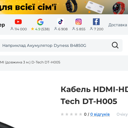
ер
Доставка 
4.9
(538)
114 000
6 908
5 855
7 200
I (довжина 3 м.) D-Tech DT-H005
Кабель HDMI-HD
Tech DT-H005
0 /
0 відгуків
Очіку