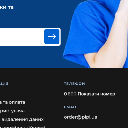
ки та
ЦІЯ
ТЕЛЕФОН
0
8
0
0
Показати номер
 та оплата
EMAIL
ористувача
order@pipl.ua
а видалення даних
а конфіденційності