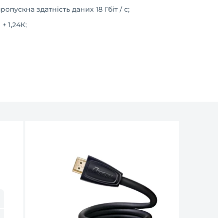
опускна здатність даних 18 Гбіт / с;
+ 1,24К;