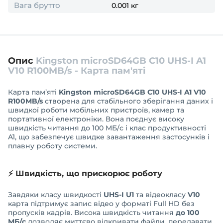
Вага брутто
0.001 кг
Опис
Kingston microSD64GB C10 UHS-I A1
V10 R100MB/s - Карта пам'яті
Карта пам’яті
Kingston microSD64GB C10 UHS-I A1 V10
R100MB/s
створена для стабільного зберігання даних і
швидкої роботи мобільних пристроїв, камер та
портативної електроніки. Вона поєднує високу
швидкість читання до 100 МБ/с і клас продуктивності
A1, що забезпечує швидке завантаження застосунків і
плавну роботу системи.
⚡ Швидкість, що прискорює роботу
Завдяки класу швидкості
UHS-I U1
та відеокласу
V10
карта підтримує запис відео у форматі Full HD без
пропусків кадрів. Висока швидкість читання
до 100
МБ/с
дозволяє миттєво відкривати файли, передавати