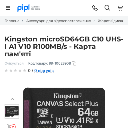
Головна
Аксесуари для відеоспостереження
Жорсткі диски та
Kingston microSD64GB C10 UHS-
I A1 V10 R100MB/s - Карта
пам'яті
Очікується
Код товару:
99-10028908
0 /
0 відгуків