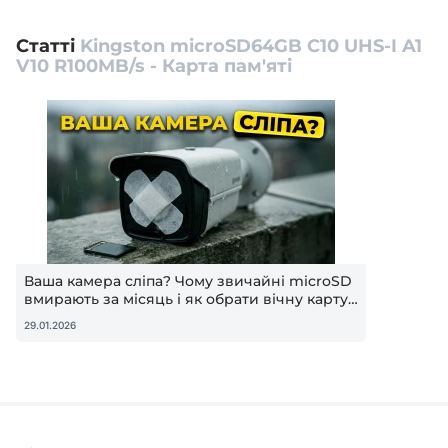
Статті
Kingston microSD64GB C10 UHS-I A1
V10 R100MB/s - Карта пам'яті
Ваша камера сліпа? Чому звичайні microSD
вмирають за місяць і як обрати вічну карту
для відеоспостереження
29.01.2026