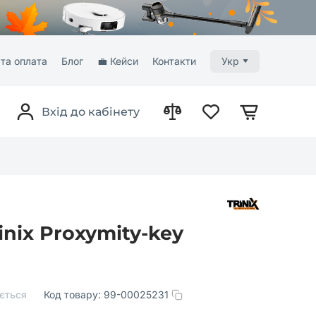
та оплата
Блог
💼 Кейси
Контакти
Укр
Вхід до кабінету
nix Proxymity-key
ється
Код товару:
99-00025231