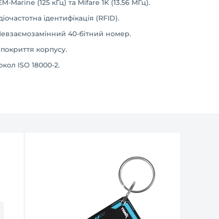
M-Marine (125 кГц) та Mifare 1K (13.56 МГц).
іочастотна ідентифікація (RFID).
евзаємозамінний 40-бітний номер.
покриття корпусу.
кол ISO 18000-2.