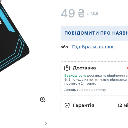
49
₴
з ПДВ
ПОВІДОМИТИ ПРО НАЯВН
Підібрати аналог
або
Доставка
Безкоштовна
доставка на відділення в
₴. З понеділка по п'ятницю відправка
протягом 24 годин.
Детальніше про доставку
Гарантія
12
м