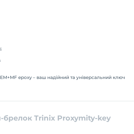
і
в
y EM+MF epoxy – ваш надійний та універсальний ключ
-брелок Trinix Proxymity-key