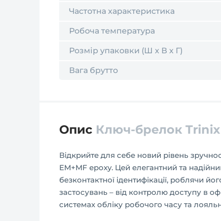
Частотна характеристика
Робоча температура
Розмір упаковки (Ш х В х Г)
Вага брутто
Опис
Ключ-брелок Trinix
Відкрийте для себе новий рівень зручност
EM+MF epoxy. Цей елегантний та надійний
безконтактної ідентифікації, роблячи й
застосувань – від контролю доступу в о
системах обліку робочого часу та лояльн