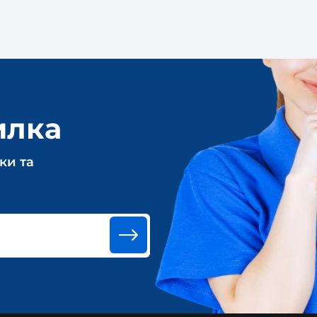
илка
ки та