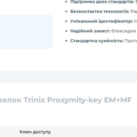
Підтримка двох стандартів:
E
Безконтактна технологія:
Рад
Унікальний ідентифікатор:
Н
Надійний захист:
Епоксидне 
Стандартна сумісність:
Прото
елок Trinix Proxymity-key EM+MF
Ключ доступу