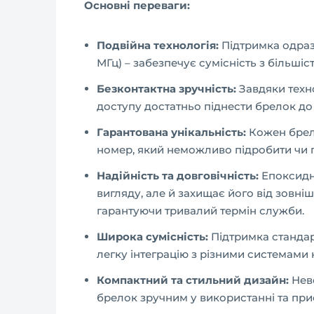
Основні переваги:
Подвійна технологія:
Підтримка одразу 
МГц) – забезпечує сумісність з більшіс
Безконтактна зручність:
Завдяки техно
доступу достатньо піднести брелок до 
Гарантована унікальність:
Кожен брело
номер, який неможливо підробити чи 
Надійність та довговічність:
Епоксидн
вигляду, але й захищає його від зовні
гарантуючи тривалий термін служби.
Широка сумісність:
Підтримка стандар
легку інтеграцію з різними системами 
Компактний та стильний дизайн:
Неве
брелок зручним у використанні та при