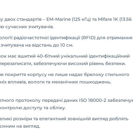
двох стандартів – EM-Marine (125 кГц) та Mifare 1K (13.56
тю сучасних зчитувачів.
логії радіочастотної ідентифікації (RFID) для отримання
зчитувача на відстань до 10 см.
к має вшитий 40-бітний унікальний ідентифікаційний
перезаписати, забезпечуючи високий рівень безпеки.
е покриття корпусу не лише надає брелоку стильного
шніх впливів, вологи та механічних пошкоджень,
тного протоколу передачі даних ISO 18000-2 забезпечу
контролю доступу та обліку.
ликі розміри та елегантний зовнішній вигляд роблять
ємним на вигляд.