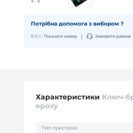
Потрібна допомога з вибором ?
0
8
0
0
Показати номер
Замовити дзвінок
Характеристики
Ключ-бр
epoxy
Тип пристрою