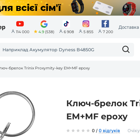
ер
Доставка 
4.9
(538)
114 000
6 908
5 855
7 200
люч-брелок Trinix Proxymity-key EM+MF epoxy
Ключ-брелок Tri
EM+MF epoxy
0 /
0 відгуків
Очіку