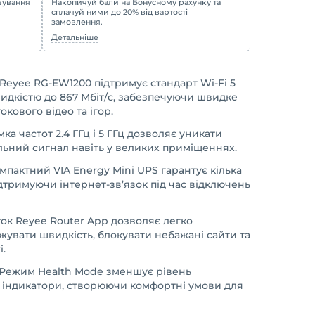
овування
Накопичуй бали на Бонусному рахунку та
сплачуй ними до 20% від вартості
замовлення.
Детальніше
 Reyee RG-EW1200 підтримує стандарт Wi-Fi 5
видкістю до
867
Мбіт/с, забезпечуючи швидке
кового відео та ігор.
ка частот 2.4 ГГц і 5 ГГц дозволяє уникати
льний сигнал навіть у великих приміщеннях.
пактний VIA Energy Mini UPS гарантує кілька
дтримуючи інтернет-зв’язок під час відключень
ок Reyee Router App дозволяє легко
увати швидкість, блокувати небажані сайти та
.
Режим Health Mode зменшує рівень
 індикатори, створюючи комфортні умови для