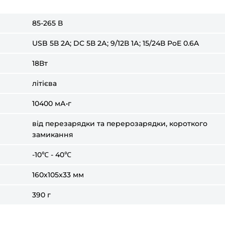
85-265 В
USB 5В 2A; DC 5В 2А; 9/12В 1А; 15/24В PoE 0.6A
18Вт
літієва
10400
мА•г
від перезарядки та перерозарядки, короткого
замикання
-10℃ - 40℃
160x105x33 мм
390 г