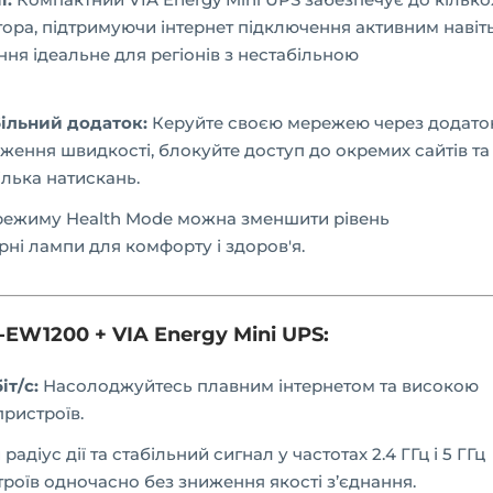
ора, підтримуючи інтернет підключення активним навіт
ння ідеальне для регіонів з нестабільною
більний додаток:
Керуйте своєю мережею через додато
ження швидкості, блокуйте доступ до окремих сайтів та
ілька натискань.
режиму Health Mode можна зменшити рівень
ні лампи для комфорту і здоров'я.
-EW1200 + VIA Energy Mini UPS:
іт/с:
Насолоджуйтесь плавним інтернетом та високою
пристроїв.
адіус дії та стабільний сигнал у частотах 2.4 ГГц і 5 ГГц
роїв одночасно без зниження якості з’єднання.