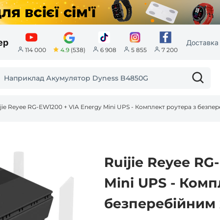
ер
Доставка 
4.9
(538)
114 000
6 908
5 855
7 200
Ruijie Reyee RG
Mini UPS - Комп
безперебійним