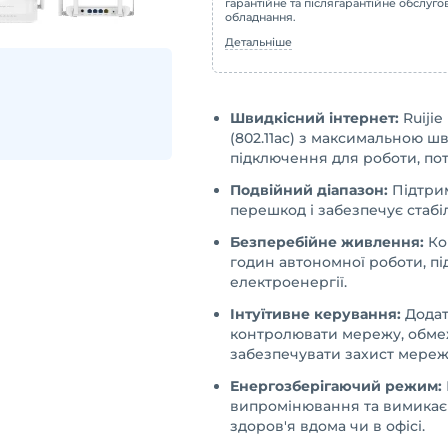
гарантійне та післягарантійне обслуг
обладнання.
Детальніше
Швидкісний інтернет:
Ruijie
(802.11ac) з максимальною ш
підключення для роботи, пото
Подвійний діапазон:
Підтрим
перешкод і забезпечує стабі
Безперебійне живлення:
Ком
годин автономної роботи, пі
електроенергії.
Інтуїтивне керування:
Додат
контролювати мережу, обмеж
забезпечувати захист мережі
Енергозберігаючий режим:
випромінювання та вимикає
здоров'я вдома чи в офісі.