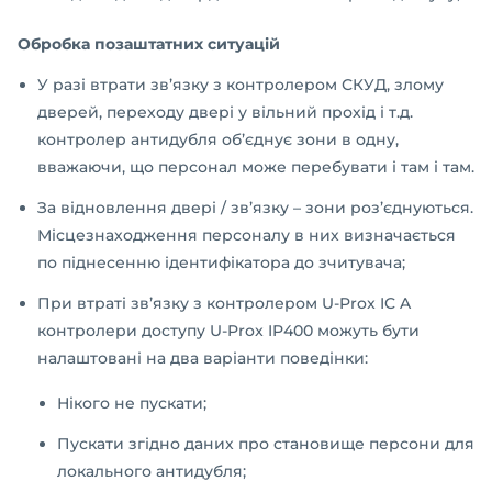
Обробка позаштатних ситуацій
У разі втрати зв’язку з контролером СКУД, злому
дверей, переходу двері у вільний прохід і т.д.
контролер антидубля об’єднує зони в одну,
вважаючи, що персонал може перебувати і там і там.
За відновлення двері / зв’язку – зони роз’єднуються.
Місцезнаходження персоналу в них визначається
по піднесенню ідентифікатора до зчитувача;
При втраті зв’язку з контролером U-Prox IC A
контролери доступу U-Prox IP400 можуть бути
налаштовані на два варіанти поведінки:
Нікого не пускати;
Пускати згідно даних про становище персони для
локального антидубля;