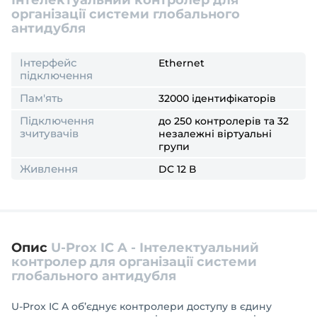
Інтелектуальний контролер для
організації системи глобального
антидубля
Інтерфейс
Ethernet
підключення
Пам'ять
32000 ідентифікаторів
Підключення
до 250 контролерів та 32
зчитувачів
незалежні віртуальні
групи
Живлення
DC 12 В
Опис
U-Prox IC A - Інтелектуальний
контролер для організації системи
глобального антидубля
U-Prox IC A об’єднує контролери доступу в єдину