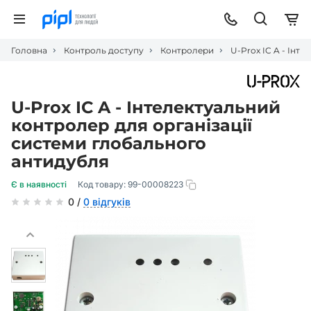
Головна
Контроль доступу
Контролери
U-Prox IC A - Інт
U-Prox IC A - Інтелектуальний
контролер для організації
системи глобального
антидубля
Є в наявності
Код товару:
99-00008223
0 /
0 відгуків