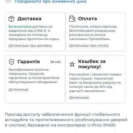
Повідомити про зниження ціни
Доставка
Оплата
Безкоштовна
доставка на
Післяплата, оплата карткою,
відділення від 3 000 ₴. З
безготівковий розрахунок,
понеділка по п'ятницю
розстрочка та оплата
відправка протягом 24 годин.
частинами ПриватБанк.
Детальніше про доставку
Детальніше про оплату
Кешбек за
Гарантія
24
міс.
покупку!
Кваліфікована технічна
підтримка. Сервісне,
Реєструйся і замовляй товари
гарантійне та післягарантійне
через кошик. Накопичуй
обслуговування обладнання.
бали на Бонусному рахунку та
сплачуй ними до 20% від
Детальніше
вартості замовлення.
Детальніше
Прилад доступу забезпечення функції глобального
антидубля та протипожежного розблокування дверей
в системі, базованої на контролерах U-Prox IP400.