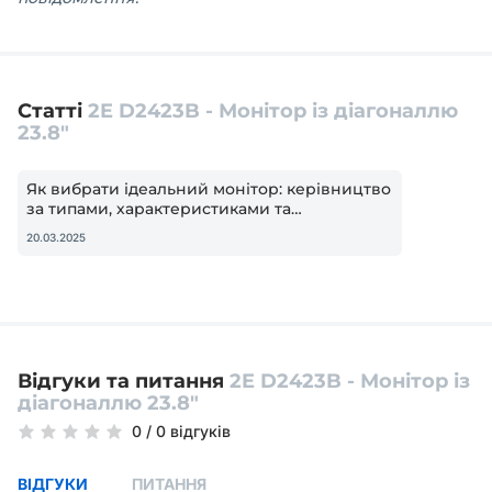
Статті
2E D2423B - Монітор із діагоналлю
23.8″
Як вибрати ідеальний монітор: керівництво
за типами, характеристиками та
застосуванням
20.03.2025
Відгуки та питання
2E D2423B - Монітор із
діагоналлю 23.8″
0
/
0 відгуків
ВІДГУКИ
ПИТАННЯ