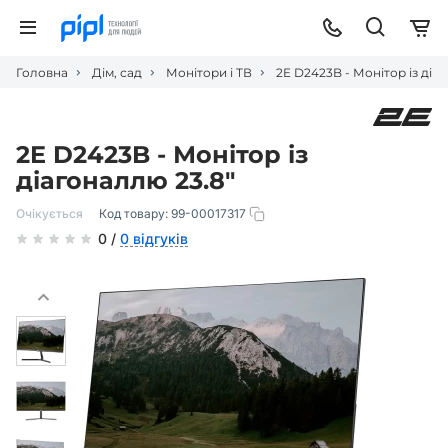
Головна
Дім, сад
Монітори і ТВ
2E D2423B - Монітор із діа
2E D2423B - Монітор із
діагоналлю 23.8″
Очікується
Код товару:
99-00017317
0 /
0 відгуків