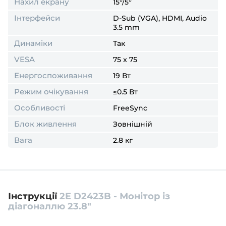
Нахил екрану
15°/5°
Інтерфейси
D-Sub (VGA), HDMI, Audio
3.5 mm
Динаміки
Так
VESA
75 x 75
Енергоспоживання
19 Вт
Режим очікування
≤0.5 Вт
Особливості
FreeSync
Блок живлення
Зовнішній
Вага
2.8 кг
Інструкції
2E D2423B - Монітор із
діагоналлю 23.8″