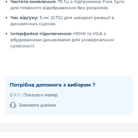
Частота оновлення:
75 Гц з підтримкою Free Sync
для плавного відображення без розривів.
Час відгуку:
5 мс (GTG) для швидкої реакції в
динамічних сценах.
Інтерфейси підключення:
HDMI та VGA з
вбудованими динаміками для універсальної
сумісності.
Потрібна допомога з вибором ?
0
8
0
0
Показати номер
Замовити дзвінок