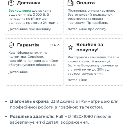
Доставка
Оплата
Безкоштовна
доставка на
Післяплата, оплата карткою,
відділення від 3 000 ₴. З
безготівковий розрахунок,
понеділка по п'ятницю
розстрочка та оплата
відправка протягом 24 годин.
частинами ПриватБанк.
Детальніше про доставку
Детальніше про оплату
Кешбек за
Гарантія
12
міс.
покупку!
Кваліфікована технічна
підтримка. Сервісне,
Реєструйся і замовляй товари
гарантійне та післягарантійне
через кошик. Накопичуй
обслуговування обладнання.
бали на Бонусному рахунку та
сплачуй ними до 20% від
Детальніше
вартості замовлення.
Детальніше
Діагональ екрана:
23,8 дюйма з IPS-матрицею для
професійної роботи з графікою та текстом.
Роздільна здатність:
Full HD 1920x1080 пікселів
забезпечує чіткі деталі зображення.