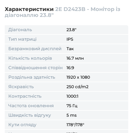
Характеристики
2E D2423B - Монітор із
діагоналлю 23.8″
Діагональ
23.8″
Тип матриці
IPS
Безрамковий дисплей
Так
Кількість кольорів
16.7 млн
Співвідношення сторін
16:9
Роздільна здатність
1920 x 1080
Яскравість
250 cd/m2
Контрастність
1000:1
Частота оновлення
75 Гц
Швидкість відгуку
5 ms
Кути огляду
178°/178°