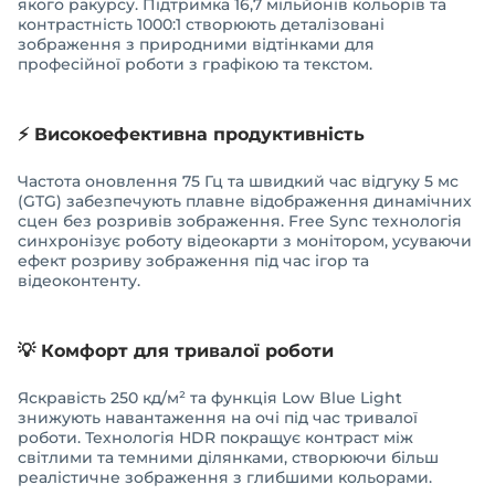
якого ракурсу. Підтримка 16,7 мільйонів кольорів та
контрастність 1000:1 створюють деталізовані
зображення з природними відтінками для
професійної роботи з графікою та текстом.
⚡ Високоефективна продуктивність
Частота оновлення 75 Гц та швидкий час відгуку 5 мс
(GTG) забезпечують плавне відображення динамічних
сцен без розривів зображення. Free Sync технологія
синхронізує роботу відеокарти з монітором, усуваючи
ефект розриву зображення під час ігор та
відеоконтенту.
💡 Комфорт для тривалої роботи
Яскравість 250 кд/м² та функція Low Blue Light
знижують навантаження на очі під час тривалої
роботи. Технологія HDR покращує контраст між
світлими та темними ділянками, створюючи більш
реалістичне зображення з глибшими кольорами.