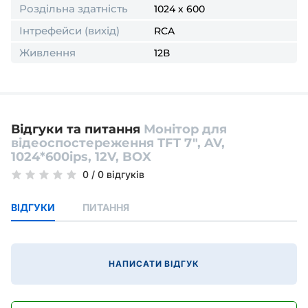
Роздільна здатність
1024 х 600
Інтрефейси (вихід)
RCA
Живлення
12В
Відгуки та питання
Монітор для
відеоспостереження TFT 7", AV,
1024*600ips, 12V, BOX
0
/
0 відгуків
ВІДГУКИ
ПИТАННЯ
НАПИСАТИ ВІДГУК