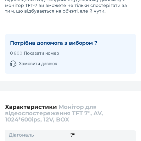
монітор TFT-7 ви зможете не тільки спостерігати за
тим, що відбувається на об'єкті, але й чути.
Потрібна допомога з вибором ?
0
8
0
0
Показати номер
Замовити дзвінок
Характеристики
Монітор для
відеоспостереження TFT 7", AV,
1024*600ips, 12V, BOX
Діагональ
7"