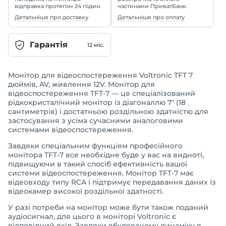
відправка протягом 24 годин.
частинами ПриватБанк.
Детальніше про доставку
Детальніше про оплату
Гарантія
12
міс.
Монітор для відеоспостереження Voltronic TFT 7
дюймів, AV, живлення 12V. Монітор для
відеоспостереження TFT-7 — це спеціалізований
рідкокристалічний монітор із діагоналлю 7" (18
сантиметрів) і достатньою роздільною здатністю для
застосування з усіма сучасними аналоговими
системами відеоспостереження.
Завдяки спеціальним функціям професійного
монітора TFT-7 все необхідне буде у вас на видноті,
підвищуючи в такий спосіб ефективність вашої
системи відеоспостереження. Монітор TFT-7 має
відеовходу типу RCA і підтримує передавання даних із
відеокамер високої роздільної здатності.
У разі потреби на монітор може бути також поданий
аудіосигнал, для цього в моніторі
Voltronic
є
відповідний вхід. Завдяки вбудованому динаміку в