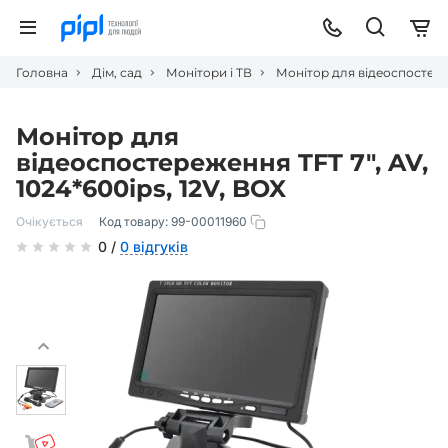
Головна
Дім, сад
Монітори і ТВ
Монітор для відеоспостереж
Монітор для
відеоспостереження TFT 7", AV,
1024*600ips, 12V, BOX
Очікується
Код товару:
99-00011960
0 /
0 відгуків