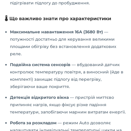
підігрівати підлогу до пробудження.
🌡️ Що важливо знати про характеристики
Максимальне навантаження 16А (3680 Вт)
—
потужності достатньо для керування великими
площами обігріву без встановлення додаткових
реле.
Подвійна система сенсорів
— вбудований датчик
контролює температуру повітря, а виносний (йде в
комплекті) захищає підлогу від перегріву,
зберігаючи ваше покриття.
Детекція відкритого вікна
— пристрій миттєво
припиняє нагрів, якщо фіксує різке падіння
температури, запобігаючи марним витратам енергії.
Робота за розкладом
— режим Auto дозволяє
налаштувати індивідуальні температурні цикли на