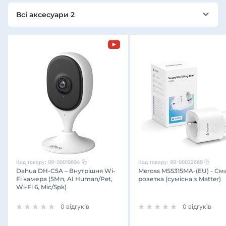
Всі аксесуари 2
Код товару:
99-00019694
Код товару:
99-00022669
Dahua DH-C5A – Внутрішня Wi-
Meross MSS315MA-(EU) - См
Fi камера (5Мп, AI Human/Pet,
розетка (сумісна з Matter)
Wi-Fi 6, Mic/Spk)
0 відгуків
0 відгуків