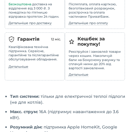
Безкоштовна
доставка на
Післяплата, оплата карткою,
відділення від 3 000 ₴. З
безготівковий розрахунок,
понеділка по п'ятницю
розстрочка та оплата
відправка протягом 24 годин.
частинами ПриватБанк.
Детальніше про доставку
Детальніше про оплату
Кешбек за
Гарантія
12
міс.
покупку!
Кваліфікована технічна
підтримка. Сервісне,
Реєструйся і замовляй товари
гарантійне та післягарантійне
через кошик. Накопичуй
обслуговування обладнання.
бали на Бонусному рахунку та
сплачуй ними до 20% від
Детальніше
вартості замовлення.
Детальніше
Тип системи:
тільки для електричної теплої підлоги
(не для котлів).
Макс. струм:
16А (підтримує навантаження до 3.6
кВт).
Розумний дім:
підтримка Apple HomeKit, Google