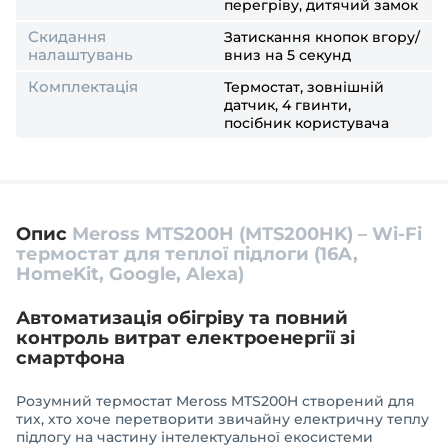
перегріву, дитячий замок
Скидання
Затискання кнопок вгору/
налаштувань
вниз на 5 секунд
Комплектація
Термостат, зовнішній
датчик, 4 гвинти,
посібник користувача
Опис
Meross MTS200H (MTS200HK) – Wi-Fi
термостат для теплої підлоги (16A,
HomeKit, Google, Alexa)
Автоматизація обігріву та повний
контроль витрат електроенергії зі
смартфона
Розумний термостат Meross MTS200H створений для
тих, хто хоче перетворити звичайну електричну теплу
підлогу на частину інтелектуальної екосистеми