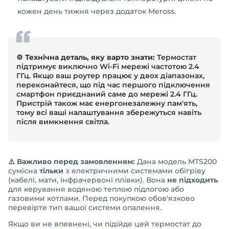
кожен день тижня через додаток Meross.
⚙️ Технічна деталь, яку варто знати:
Термостат
підтримує виключно Wi-Fi мережі частотою 2.4
ГГц. Якщо ваш роутер працює у двох діапазонах,
переконайтеся, що під час першого підключення
смартфон приєднаний саме до мережі 2.4 ГГц.
Пристрій також має енергонезалежну пам'ять,
тому всі ваші налаштування збережуться навіть
після вимкнення світла.
⚠️ Важливо перед замовленням:
Дана модель MTS200
сумісна
тільки
з електричними системами обігріву
(кабелі, мати, інфрачервоні плівки). Вона
не підходить
для керування водяною теплою підлогою або
газовими котлами. Перед покупкою обов'язково
перевірте тип вашої системи опалення.
Якщо ви не впевнені, чи підійде цей термостат до