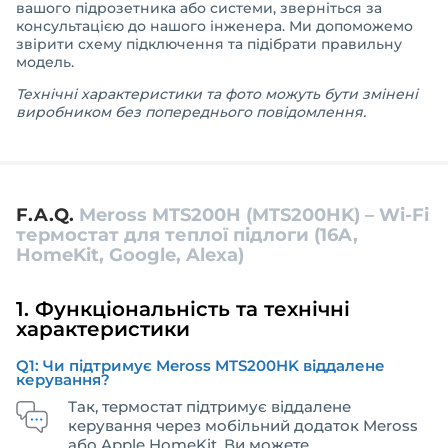
вашого підрозетника або системи, зверніться за
консультацією до нашого інженера. Ми допоможемо
звірити схему підключення та підібрати правильну
модель.
Технічні характеристики та фото можуть бути змінені
виробником без попереднього повідомлення.
F.A.Q.
Meross MTS200H (MTS200HK) – Wi-Fi
термостат для теплої підлоги (16A,
HomeKit, Google, Alexa)
1. Функціональність та технічні
характеристики
Q1: Чи підтримує Meross MTS200HK віддалене
керування?
Так, термостат підтримує віддалене
керування через мобільний додаток Meross
або Apple HomeKit. Ви можете