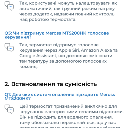
Так, користувачі можуть налаштовувати як
автоматичний, так і ручний режим нагріву
через додаток, надаючи повний контроль
над роботою термостата.
Q5: Чи підтримує Meross MTS200HK голосове
керування?
Так, термостат підтримує голосове
керування через Apple Siri, Amazon Alexa та
Google Assistant, що дозволяє змінювати
температуру за допомогою голосових
команд.
2. Встановлення та сумісність
Q1: Для яких систем опалення підходить Meross
MTS200HK?
Цей термостат призначений виключно для
керування електричними теплими підлогами.
Він не підходить для водяного опалення,
тому обов'язково переконайтесь, що у вас
встановлена саме електрична тепла підлога.