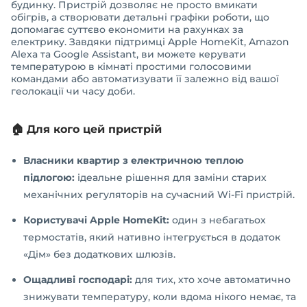
будинку. Пристрій дозволяє не просто вмикати
обігрів, а створювати детальні графіки роботи, що
допомагає суттєво економити на рахунках за
електрику. Завдяки підтримці Apple HomeKit, Amazon
Alexa та Google Assistant, ви можете керувати
температурою в кімнаті простими голосовими
командами або автоматизувати її залежно від вашої
геолокації чи часу доби.
🏠 Для кого цей пристрій
Власники квартир з електричною теплою
підлогою:
ідеальне рішення для заміни старих
механічних регуляторів на сучасний Wi-Fi пристрій.
Користувачі Apple HomeKit:
один з небагатьох
термостатів, який нативно інтегрується в додаток
«Дім» без додаткових шлюзів.
Ощадливі господарі:
для тих, хто хоче автоматично
знижувати температуру, коли вдома нікого немає, та