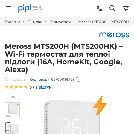
Головна
Дім, сад
Термостати
Meross MTS200H (MTS200HK) – 
Meross MTS200H (MTS200HK) –
Wi-Fi термостат для теплої
підлоги (16A, HomeKit, Google,
Alexa)
Очікується
Код товару:
99-00014798
5 /
1 відгук