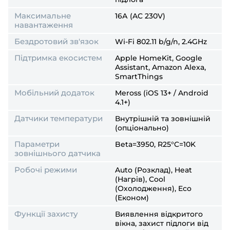
Максимальне
16А (AC 230V)
навантаження
Бездротовий зв'язок
Wi-Fi 802.11 b/g/n, 2.4GHz
Підтримка екосистем
Apple HomeKit, Google
Assistant, Amazon Alexa,
SmartThings
Мобільний додаток
Meross (iOS 13+ / Android
4.1+)
Датчики температури
Внутрішній та зовнішній
(опціонально)
Параметри
Beta=3950, R25°C=10K
зовнішнього датчика
Робочі режими
Auto (Розклад), Heat
(Нагрів), Cool
(Охолодження), Eco
(Економ)
Функції захисту
Виявлення відкритого
вікна, захист підлоги від