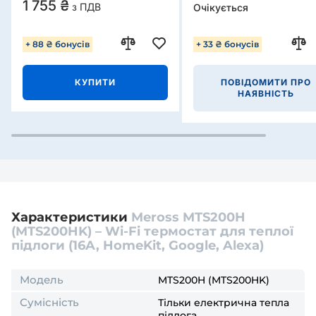
1 755 ₴
з ПДВ
Очікується
+ 88 ₴ бонусів
+ 33 ₴ бонусів
КУПИТИ
ПОВІДОМИТИ ПРО
НАЯВНІСТЬ
Характеристики
Meross MTS200H
(MTS200HK) – Wi-Fi термостат для теплої
підлоги (16A, HomeKit, Google, Alexa)
Модель
MTS200H (MTS200HK)
Сумісність
Тільки електрична тепла
підлога