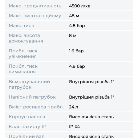
Макс. продуктивність
4500 л/хв
Макс. висота підйому
48 м
Макс. тиск
4.8 бар
Макс. висота
8 м
всмоктування
Прибл. тиск
1.6 бар
увімкнення
Прибл. тиск
4.8 бар
вимикання
Всмоктувальний
Внутрішня різьба 1"
патрубок
Напірний патрубок
Внутрішня різьба 1"
Вміст ресивера прибл.
24 л
Корпус насоса
Високоякісна сталь
Клас захисту ІР
IP X4
Привідний вал
Високоякісна сталь