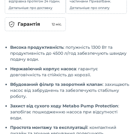
відправка протягом 24 годин.
частинами ПриватБанк.
Детальніше про доставку
Детальніше про оплату
Гарантія
12
міс.
Висока продуктивність
: потужність 1300 Вт та
продуктивність до 4500 л/год забезпечують швидку
подачу води.
Нержавіючий корпус насоса
: гарантує
довговічність та стійкість до корозії.
Вбудований фільтр та зворотний клапан
: захищають
насос від забруднень та забезпечують стабільну
роботу.
Захист від сухого ходу Metabo Pump Protection
:
запобігає пошкодженню насоса при відсутності
води.
Простота монтажу та експлуатації
: компактний
дизайн та зручне керування полегшують