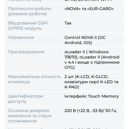
Протоколи роботи
«NOVA» та «SUR-GARD»
(режими роботи)
Вбудований GSM
Так
(GPRS) модуль
Управління
Сontrol NOVA ІІ (ОС
Android, iOS)
Програмування
oLoader II ( Windows
7/8/10), oLoader ІІ (Android
v 4.4 і вище з підтримкою
OTG)
Максимальна кількість
2 шт (K-LCD, K-GLCD,
клавіатур
клавіатури серії K-LED та
K-PAD)
Ідентифікатори
Інтерфейс Touch Memory
доступу
Основне джерело
220 В (+22 В, -33 В)/ 50 Гц
живлення та струм
споживання