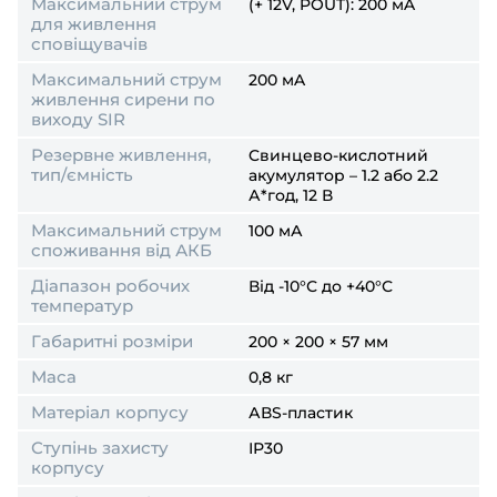
Максимальний струм
(+ 12V, POUT): 200 мA
для живлення
сповіщувачів
Максимальний струм
200 мA
живлення сирени по
виходу SIR
Резервне живлення,
Cвинцево-кислотний
тип/ємність
акумулятор – 1.2 або 2.2
А*год, 12 В
Максимальний струм
100 мА
споживання від АКБ
Діапазон робочих
Від -10°С до +40°С
температур
Габаритні розміри
200 × 200 × 57 мм
Маса
0,8 кг
Матеріал корпусу
АВS-пластик
Ступінь захисту
ІР30
корпусу