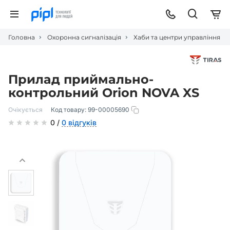
Головна
Охоронна сигналізація
Хаби та центри управління
Прилад приймально-
контрольний Оrion NOVA XS
Очікується
Код товару:
99-00005690
0 /
0 відгуків