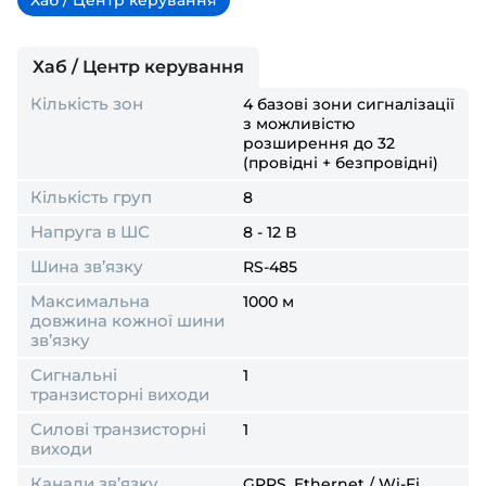
Хаб / Центр керування
Хаб / Центр керування
Кількість зон
4 базові зони сигналізації
з можливістю
розширення до 32
(провідні + безпровідні)
Кількість груп
8
Напруга в ШС
8 - 12 В
Шина зв’язку
RS-485
Максимальна
1000 м
довжина кожної шини
зв’язку
Сигнальні
1
транзисторні виходи
Силові транзисторні
1
виходи
Канали зв’язку
GPRS, Ethernet / Wi-Fi