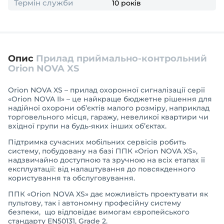
Термін служби
10 років
Опис
Прилад приймально-контрольний
Оrion NOVA XS
Orion NOVA XS – прилад охоронної сигналізації серії
«Orion NOVA ІІ» – це найкраще бюджетне рішення для
надійної охорони об’єктів малого розміру, наприклад
торговельного місця, гаражу, невеликої квартири чи
вхідної групи на будь-яких інших об’єктах.
Підтримка сучасних мобільних сервісів робить
систему, побудовану на базі ППК «Orion NOVA XS»,
надзвичайно доступною та зручною на всіх етапах її
експлуатації: від налаштування до повсякденного
користування та обслуговування.
ППК «Orion NOVA XS» дає можливість проектувати як
пультову, так і автономну професійну систему
безпеки, що відповідає вимогам європейського
стандарту EN50131, Grade 2.