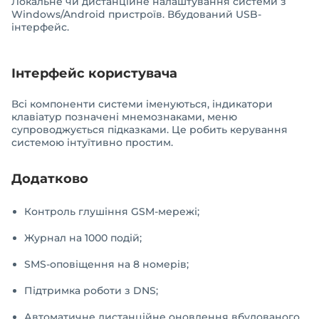
Локальне чи дистанційне налаштування системи з
Windows/Android пристроїв. Вбудований USB-
інтерфейс.
Інтерфейс користувача
Всі компоненти системи іменуються, індикатори
клавіатур позначені мнемознаками, меню
супроводжується підказками. Це робить керування
системою інтуїтивно простим.
Додатково
Контроль глушіння GSM-мережі;
Журнал на 1000 подій;
SMS-оповіщення на 8 номерів;
Підтримка роботи з DNS;
Автоматичне дистанційне оновлення вбудованого