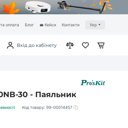
та оплата
Блог
💼 Кейси
Контакти
Укр
Вхід до кабінету
20NB-30 - Паяльник
аявності
Код товару:
99-00014457