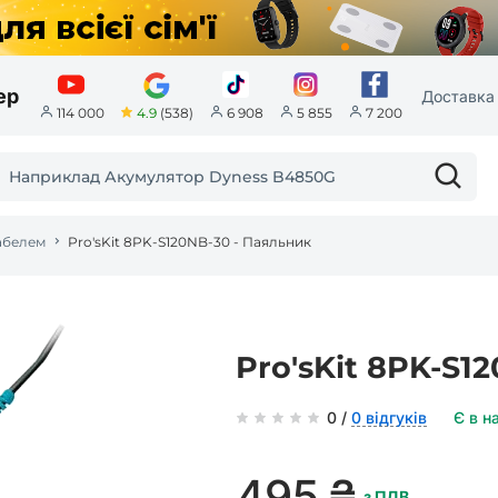
ер
Доставка 
4.9
(538)
114 000
6 908
5 855
7 200
кабелем
Pro'sKit 8PK-S120NB-30 - Паяльник
Pro'sKit 8PK-S1
0 /
0 відгуків
Є в н
495
₴
з ПДВ