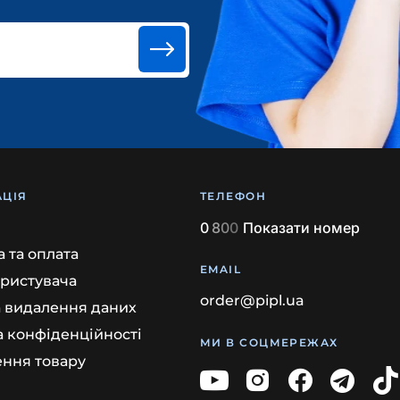
ЦІЯ
ТЕЛЕФОН
0
8
0
0
Показати номер
 та оплата
EMAIL
ористувача
order@pipl.ua
а видалення даних
а конфіденційності
МИ В СОЦМЕРЕЖАХ
ння товару