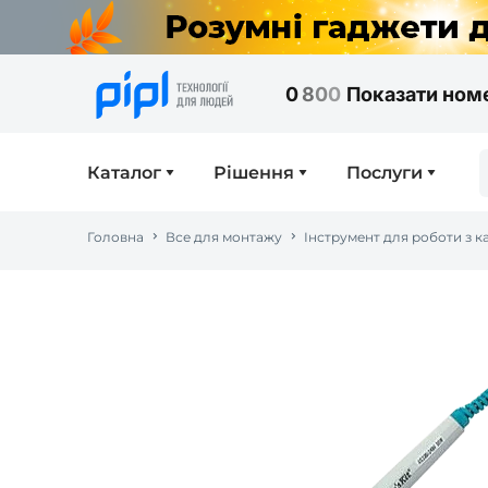
0
8
0
0
Показати ном
Каталог
Рішення
Послуги
Головна
Все для монтажу
Інструмент для роботи з 