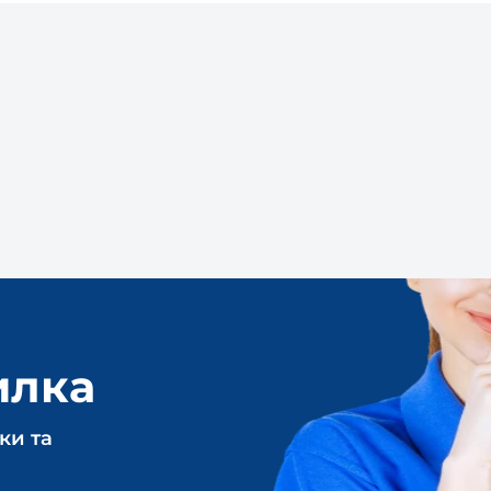
илка
ки та