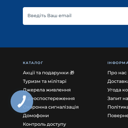
Введіть Ваш email
КАТАЛОГ
ІНФОРМА
Акції та подарунки 🎁
Про нас
Туризм та мілітарі
Доставка
Джерела живлення
Угода к
Відеоспостереження
Запит н
Охоронна сигналізація
Політик
Домофони
Поверне
Контроль доступу