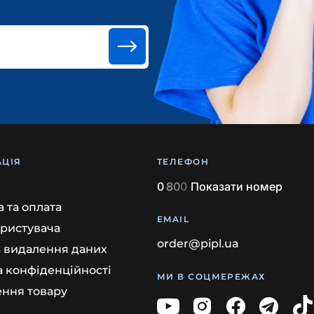
ЦІЯ
ТЕЛЕФОН
0
8
0
0
Показати номер
 та оплата
EMAIL
ористувача
order@pipl.ua
а видалення даних
а конфіденційності
МИ В СОЦМЕРЕЖАХ
ння товару