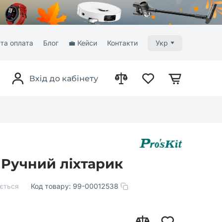
та оплата
Блог
💼 Кейси
Контакти
Укр
Вхід до кабінету
- Ручний ліхтарик
ється
Код товару:
99-00012538