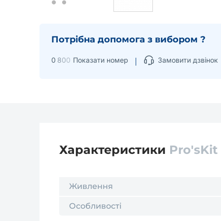
Потрібна допомога з вибором ?
0
8
0
0
Показати номер
Замовити дзвінок
Характеристики
Pro'sKit
Живлення
Особливості