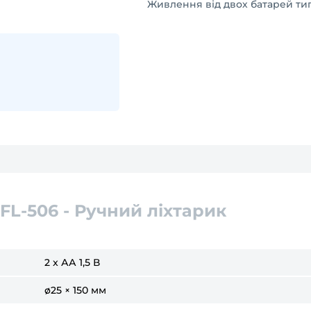
Живлення від двох батарей тип
 FL-506 - Ручний ліхтарик
2 x АА 1,5 В
ø25 × 150 мм