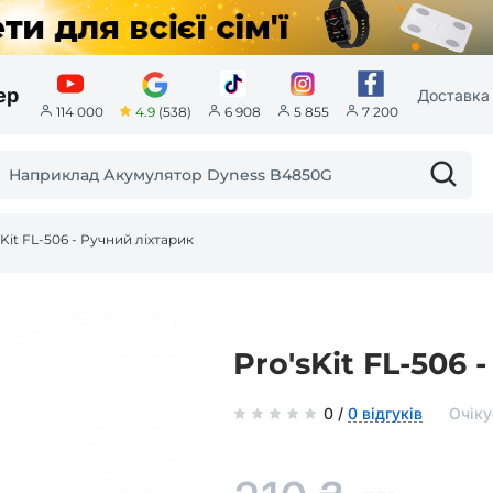
ер
Доставка 
4.9
(538)
114 000
6 908
5 855
7 200
sKit FL-506 - Ручний ліхтарик
Pro'sKit FL-506 
0 /
0 відгуків
Очіку