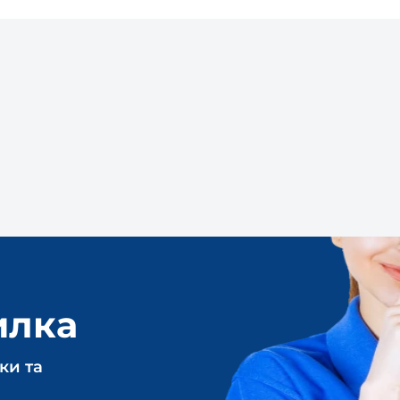
илка
ки та