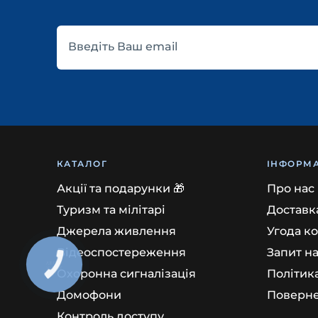
Введіть Ваш email
КАТАЛОГ
ІНФОРМА
Акції та подарунки 🎁
Про нас
Туризм та мілітарі
Доставка
Джерела живлення
Угода к
Відеоспостереження
Запит н
Охоронна сигналізація
Політик
Домофони
Поверне
Контроль доступу