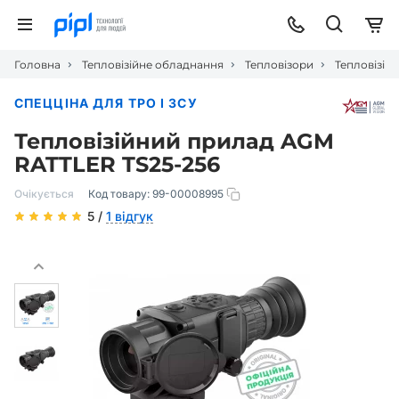
Головна
Тепловізійне обладнання
Тепловізори
Тепловізій
СПЕЦЦІНА ДЛЯ ТРО І ЗСУ
Тепловізійний прилад AGM
RATTLER TS25-256
Очікується
Код товару:
99-00008995
5 /
1 відгук