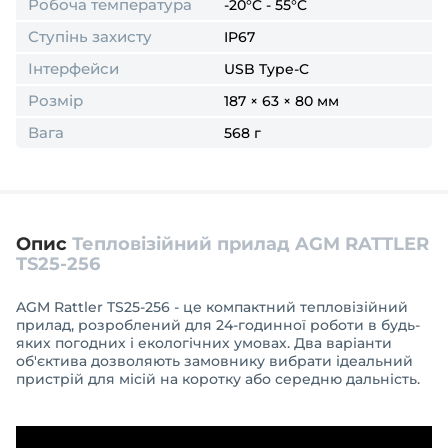
Робоча температура
-20°C - 55°C
Ступінь захисту
IP67
Інтерфейси
USB Type-C
Розмір
187 × 63 × 80 мм
Вага
568 г
Опис
Тепловізійний прилад AGM RATTLER
TS25-256
AGM Rattler TS25-256 - це компактний тепловізійний
прилад, розроблений для 24-годинної роботи в будь-
яких погодних і екологічних умовах. Два варіанти
об'єктива дозволяють замовнику вибрати ідеальний
пристрій для місій на коротку або середню дальність.