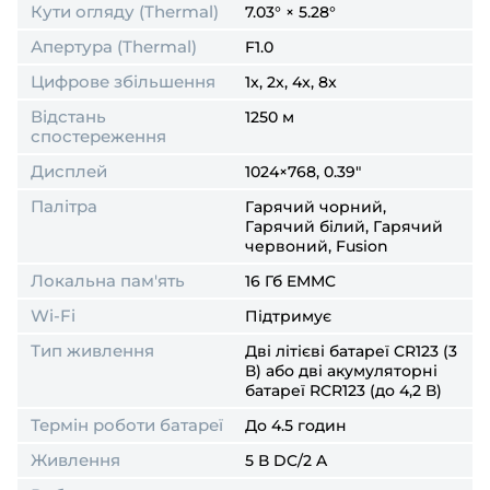
Кути огляду (Thermal)
7.03° × 5.28°
Апертура (Thermal)
F1.0
Цифрове збільшення
1x, 2x, 4x, 8x
Відстань
1250 м
спостереження
Дисплей
1024×768, 0.39"
Палітра
Гарячий чорний,
Гарячий білий, Гарячий
червоний, Fusion
Локальна пам'ять
16 Гб EMMC
Wi-Fi
Підтримує
Тип живлення
Дві літієві батареї CR123 (3
В) або дві акумуляторні
батареї RCR123 (до 4,2 В)
Термін роботи батареї
До 4.5 годин
Живлення
5 В DC/2 A