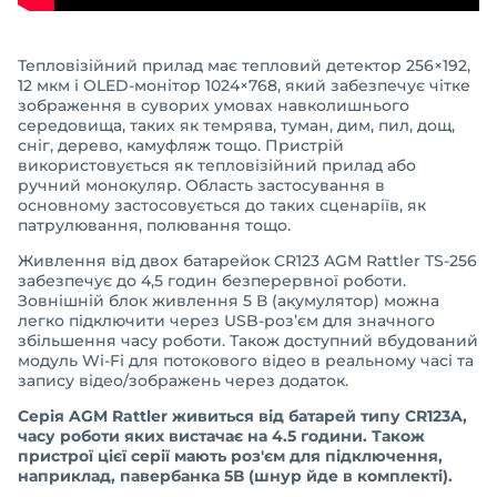
Тепловізійний прилад має тепловий детектор 256×192,
12 мкм і OLED-монітор 1024×768, який забезпечує чітке
зображення в суворих умовах навколишнього
середовища, таких як темрява, туман, дим, пил, дощ,
сніг, дерево, камуфляж тощо. Пристрій
використовується як тепловізійний прилад або
ручний монокуляр. Область застосування в
основному застосовується до таких сценаріїв, як
патрулювання, полювання тощо.
Живлення від двох батарейок CR123 AGM Rattler TS-256
забезпечує до 4,5 годин безперервної роботи.
Зовнішній блок живлення 5 В (акумулятор) можна
легко підключити через USB-роз’єм для значного
збільшення часу роботи. Також доступний вбудований
модуль Wi-Fi для потокового відео в реальному часі та
запису відео/зображень через додаток.
Серія AGM Rattler живиться від батарей типу CR123A,
часу роботи яких вистачає на 4.5 години. Також
пристрої цієї серії мають роз'єм для підключення,
наприклад, павербанка 5В (шнур йде в комплекті).