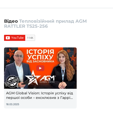
Відео
Тепловізійний прилад AGM
RATTLER TS25-256
AGM Global Vision: Історія успіху від
першої особи – ексклюзив з Гаррі
Таракановим
18.03.2025