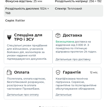
Фокусна відстань
: 25 мм
Роздільність матриці
: 256 × 192
Роздільність дисплея
: 1024 ×
Спектр
: Тепловий
768
Серія
: Rattler
Спецціна для
Доставка
ТРО i ЗСУ
Безкоштовна
доставка на
відділення від 3 000 ₴. З
Спеціальні умови придбання
понеділка по п'ятницю
для військових, учасників
відправка протягом 24 годин.
бойових дій, волонтерів за
умови надання копій
підтверджуючих документів.
Детальніше про доставку
Оплата
Гарантія
12
міс.
Післяплата, оплата карткою,
Кваліфікована технічна
безготівковий розрахунок,
підтримка. Сервісне,
розстрочка та оплата
гарантійне та післягарантійне
частинами ПриватБанк.
обслуговування обладнання.
Детальніше про оплату
Детальніше