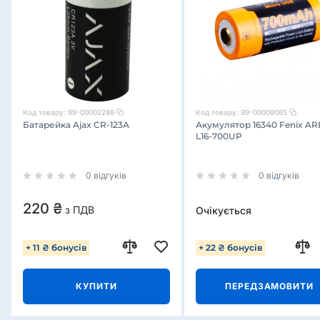
Код товару:
99-00002288
Код товару:
99-00009085
Батарейка Ajax CR-123А
Акумулятор 16340 Fenix AR
L16-700UP
0 відгуків
0 відгуків
220 ₴
з ПДВ
Очікується
+ 11 ₴ бонусів
+ 22 ₴ бонусів
КУПИТИ
ПЕРЕДЗАМОВИТИ