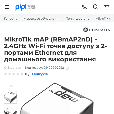
Головна
Мережеве обладнання
Точки доступу
MikroTik m
MikroTik mAP (RBmAP2nD) -
2.4GHz Wi-Fi точка доступу з 2-
портами Ethernet для
домашнього використання
Очікується
Код товару:
99-00002992
0 /
0 відгуків