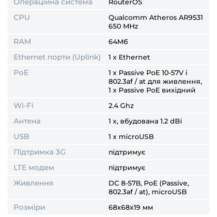
Операційна система
RouterOS
CPU
Qualcomm Atheros AR9531
650 MHz
RAM
64Мб
Ethernet порти (Uplink)
1 x Ethernet
PoE
1 х Passive PoE 10-57V і
802.3af / at для живлення,
1 х Passive PoE вихідний
Wi-Fi
2.4 Ghz
Антена
1 х, вбудована 1.2 dBi
USB
1 х microUSB
Підтримка 3G
підтримує
LTE модем
підтримує
Живлення
DC 8-57В, PoE (Passive,
802.3af / at), microUSB
Розміри
68x68x19 мм