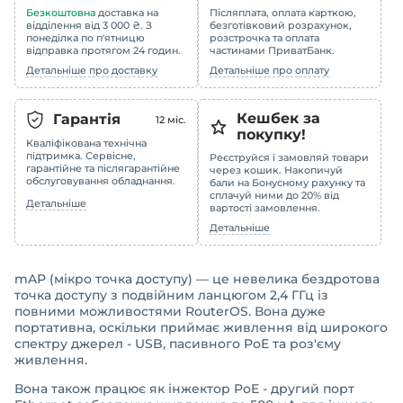
Безкоштовна
доставка на
Післяплата, оплата карткою,
відділення від 3 000 ₴. З
безготівковий розрахунок,
понеділка по п'ятницю
розстрочка та оплата
відправка протягом 24 годин.
частинами ПриватБанк.
Детальніше про доставку
Детальніше про оплату
Кешбек за
Гарантія
12
міс.
покупку!
Кваліфікована технічна
підтримка. Сервісне,
Реєструйся і замовляй товари
гарантійне та післягарантійне
через кошик. Накопичуй
обслуговування обладнання.
бали на Бонусному рахунку та
сплачуй ними до 20% від
Детальніше
вартості замовлення.
Детальніше
mAP (мікро точка доступу) — це невелика бездротова
точка доступу з подвійним ланцюгом 2,4 ГГц із
повними можливостями RouterOS. Вона дуже
портативна, оскільки приймає живлення від широкого
спектру джерел - USB, пасивного PoE та роз'єму
живлення.
Вона також працює як інжектор PoE - другий порт