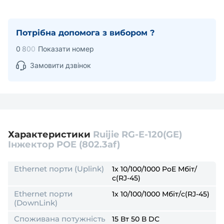
Потрібна допомога з вибором ?
0
8
0
0
Показати номер
Замовити дзвінок
Характеристики
Ruijie RG-E-120(GE)
Інжектор POE (802.3af)
Ethernet порти (Uplink)
1х 10/100/1000 PoE Мбіт/
с(RJ-45)
Ethernet порти
1х 10/100/1000 Мбіт/с(RJ-45)
(DownLink)
Споживана потужність
15 Вт 50 В DC