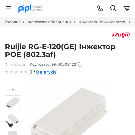
Головна
Мережеве обладнання
Інжектори та конвертери
Ruijie RG-E-120(GE) Інжектор
POE (802.3af)
Очікується
Код товару:
99-00008423
0 /
0 відгуків