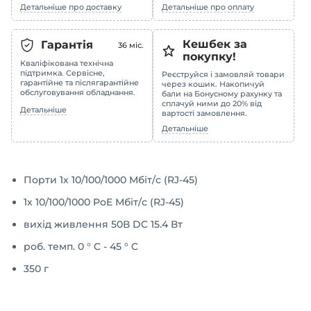
Детальніше про доставку
Детальніше про оплату
Кешбек за
Гарантія
36
міс.
покупку!
Кваліфікована технічна
підтримка. Сервісне,
Реєструйся і замовляй товари
гарантійне та післягарантійне
через кошик. Накопичуй
обслуговування обладнання.
бали на Бонусному рахунку та
сплачуй ними до 20% від
Детальніше
вартості замовлення.
Детальніше
Порти 1х 10/100/1000 Мбіт/с (RJ-45)
1х 10/100/1000 PoE Мбіт/с (RJ-45)
вихід живлення 50В DC 15.4 Вт
роб. темп. 0 ° C - 45 ° C
350 г